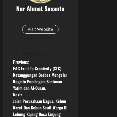
0
n
s
s
Nur Ahmat Susanto
y
t
i
a
r
a
Administrator
H
a
p
a
k
s
Visit Website
m
t
i
b
i
View All Posts
a
a
f
g
l
a
jumlah pengunjung
156
a
05/06/202
a
n
P
Previous:
n
0
g
O
PAC Exalt To Creativity (XTC)
o
p
Ketanggungan Brebes Mengelar
18/06/202
e
Kegiata Pembagian Santunan
s
r
Yatim dan Al-Quran.
0
a
t
Next:
s
Jalan Perusahaan Bagus, Kebun
i
n
Karet Dan Kebun Sawit Warga Di
o
n
Lebung Kajang Desa Tanjung