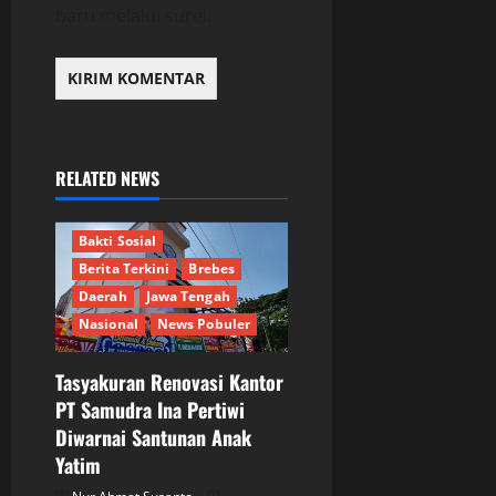
baru melalui surel.
RELATED NEWS
Bakti Sosial
Berita Terkini
Brebes
Daerah
Jawa Tengah
Nasional
News Pobuler
Tasyakuran Renovasi Kantor
PT Samudra Ina Pertiwi
Diwarnai Santunan Anak
Berita Terkini
Bogor
Yatim
DPR RI
Ekonomi
Informasi
Internasional