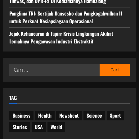
Timwas, dan DPR-RI Di Kediamannya Hambalang
Panglima TNI: Sertijab Dansesko dan Pangkogabwilhan II
untuk Perkuat Kesiapsiagaan Operasional
Jejak Kehancuran di Tapin: Krisis Lingkungan Akibat
Lemahnya Pengawasan Industri Ekstraktif
Cari
untuk:
TAG
Business
Health
Newsbeat
Science
Sport
Stories
USA
World