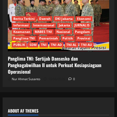
Berita Terkini
Daerah
DKI Jakarta
Ekonomi
Informasi
Internasional
Jakarta
JURNALIS
Keamanan
MABES TNI
Nasional
Pangdam
Panglima TNI
Pemerintah
Politik
Provinsi
PUBLIK
SDM
TNI
TNI AD
TNI AL
TNI AU
Panglima TNI: Sertijab Dansesko dan
Pangkogabwilhan II untuk Perkuat Kesiapsiagaan
Operasional
Nur Ahmat Susanto
18/06/2026
0
ABOUT AF THEMES