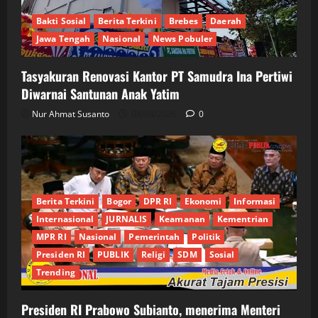
Bakti Sosial
Berita Terkini
Brebes
Daerah
Jawa Tengah
Nasional
News Pobuler
Tasyakuran Renovasi Kantor PT Samudra Ina Pertiwi
Diwarnai Santunan Anak Yatim
Nur Ahmat Susanto
08/08/2026
0
Berita Terkini
Bogor
DPR RI
Ekonomi
Informasi
Internasional
JURNALIS
Keamanan
Kementrian
MPR RI
Nasional
Pemerintah
Politik
Presiden RI
PUBLIK
Religi
SDM
Sosial
Trending
Presiden RI Prabowo Subianto, menerima Menteri