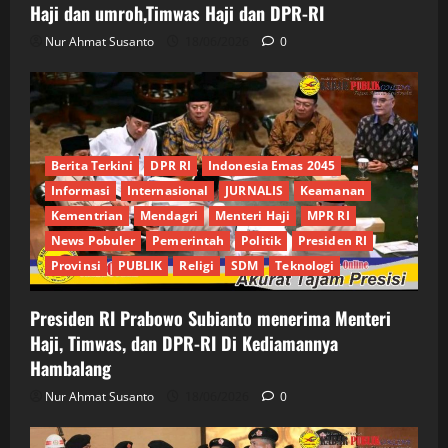
Haji dan umroh,Timwas Haji dan DPR-RI
Nur Ahmat Susanto
18/06/2026
0
Berita Terkini
DPR RI
Indonesia Emas 2045
Informasi
Internasional
JURNALIS
Keamanan
Kementrian
Mendagri
Menteri Haji
MPR RI
News Pobuler
Pemerintah
Politik
Presiden RI
Provinsi
PUBLIK
Religi
SDM
Teknologi
Presiden RI Prabowo Subianto menerima Menteri
Haji, Timwas, dan DPR-RI Di Kediamannya
Hambalang
Nur Ahmat Susanto
18/06/2026
0