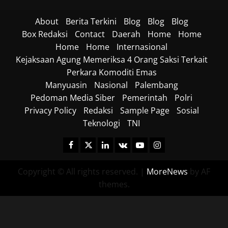
About
Berita Terkini
Blog
Blog
Blog
Box Redaksi
Contact
Daerah
Home
Home
Home
Home
Internasional
Kejaksaan Agung Memeriksa 4 Orang Saksi Terkait
Perkara Komoditi Emas
Manyuasin
Nasional
Palembang
Pedoman Media Siber
Pemerintah
Polri
Privacy Policy
Redaksi
Sample Page
Sosial
Teknologi
TNI
Facebook
Twitter
Linkedin
VK
Youtube
Instagram
Copyright © All rights reserved.
|
MoreNews
by AF
themes.