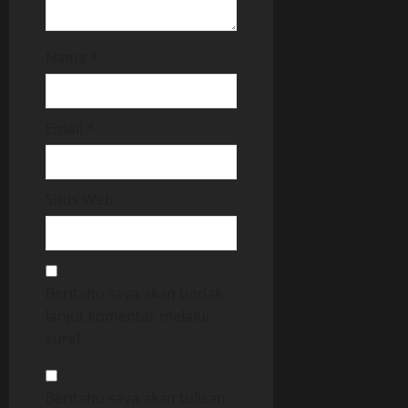
Nama
*
Email
*
Situs Web
Beritahu saya akan tindak
lanjut komentar melalui
surel.
Beritahu saya akan tulisan