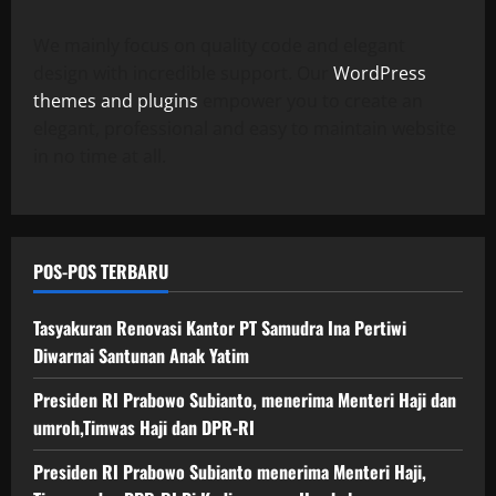
We mainly focus on quality code and elegant
design with incredible support. Our
WordPress
themes and plugins
empower you to create an
elegant, professional and easy to maintain website
in no time at all.
POS-POS TERBARU
Tasyakuran Renovasi Kantor PT Samudra Ina Pertiwi
Diwarnai Santunan Anak Yatim
Presiden RI Prabowo Subianto, menerima Menteri Haji dan
umroh,Timwas Haji dan DPR-RI
Presiden RI Prabowo Subianto menerima Menteri Haji,