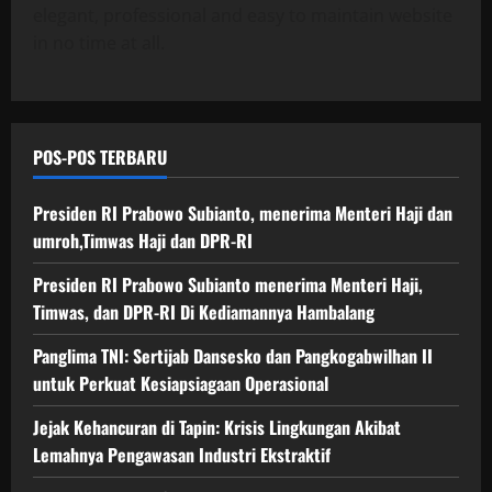
n
e
i
d
elegant, professional and easy to maintain website
R
a
t
s
o
a
I
n
in no time at all.
u
m
n
n
D
I
k
i
a
D
i
n
P
D
l
P
K
d
e
i
R
e
u
r
t
POS-POS TERBARU
-
d
s
18/06/202
k
a
R
i
t
u
h
0
I
a
r
Presiden RI Prabowo Subianto, menerima Menteri Haji dan
a
a
m
i
umroh,Timwas Haji dan DPR-RI
t
n
a
E
18/06/202
K
K
n
k
Presiden RI Prabowo Subianto menerima Menteri Haji,
e
e
0
n
s
Timwas, dan DPR-RI Di Kediamannya Hambalang
s
j
y
t
i
a
a
r
Panglima TNI: Sertijab Dansesko dan Pangkogabwilhan II
a
g
H
a
untuk Perkuat Kesiapsiagaan Operasional
p
u
a
k
s
n
Jejak Kehancuran di Tapin: Krisis Lingkungan Akibat
m
t
i
g
b
i
Lemahnya Pengawasan Industri Ekstraktif
a
a
f
g