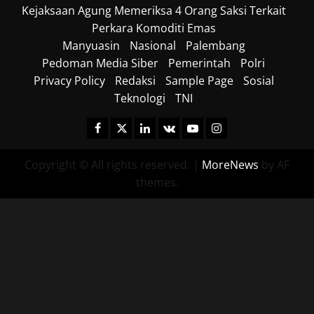
Kejaksaan Agung Memeriksa 4 Orang Saksi Terkait
Perkara Komoditi Emas
Manyuasin
Nasional
Palembang
Pedoman Media Siber
Pemerintah
Polri
Privacy Policy
Redaksi
Sample Page
Sosial
Teknologi
TNI
Facebook
Twitter
Linkedin
VK
Youtube
Instagram
Copyright © All rights reserved.
|
MoreNews
by AF
themes.