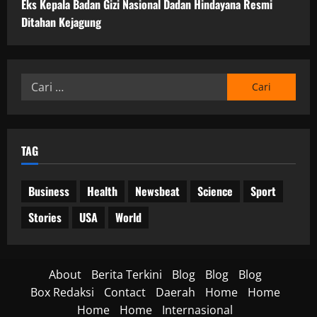
Eks Kepala Badan Gizi Nasional Dadan Hindayana Resmi
l
03/06/202
a
a
Ditahan Kejagung
05/06/202
a
0
n
n
0
g
O
p
Cari
18/06/202
e
untuk:
r
0
a
s
TAG
i
o
n
Business
Health
Newsbeat
Science
Sport
a
l
Stories
USA
World
18/06/202
0
About
Berita Terkini
Blog
Blog
Blog
Box Redaksi
Contact
Daerah
Home
Home
Home
Home
Internasional