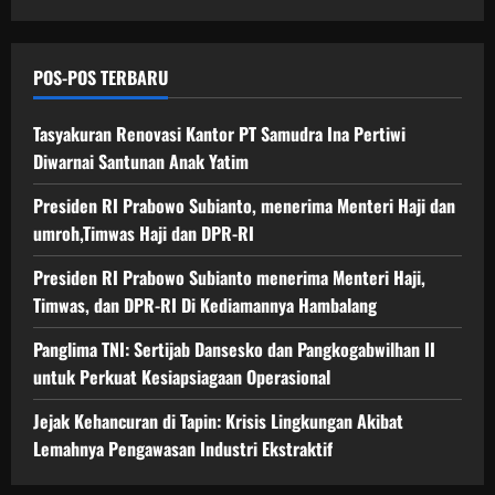
g
O
a
a
n
a
p
s
n
g
n
18/06/202
e
H
D
a
I
POS-POS TERBARU
r
a
P
w
I
0
a
j
R
a
u
s
Tasyakuran Renovasi Kantor PT Samudra Ina Pertiwi
i
-
s
n
i
d
R
a
Diwarnai Santunan Anak Yatim
t
o
a
I
n
u
n
Presiden RI Prabowo Subianto, menerima Menteri Haji dan
n
D
I
k
a
D
umroh,Timwas Haji dan DPR-RI
i
n
P
l
P
K
d
e
Presiden RI Prabowo Subianto menerima Menteri Haji,
R
e
u
r
Timwas, dan DPR-RI Di Kediamannya Hambalang
-
d
s
18/06/202
k
R
i
t
u
0
Panglima TNI: Sertijab Dansesko dan Pangkogabwilhan II
I
a
r
a
untuk Perkuat Kesiapsiagaan Operasional
m
i
t
a
E
18/06/202
K
Jejak Kehancuran di Tapin: Krisis Lingkungan Akibat
n
k
e
Lemahnya Pengawasan Industri Ekstraktif
0
n
s
s
y
t
i