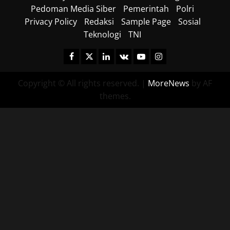
Pedoman Media Siber
Pemerintah
Polri
18/06/202
Privacy Policy
Redaksi
Sample Page
Sosial
Teknologi
TNI
0
Facebook
Twitter
Linkedin
VK
Youtube
Instagram
Copyright © All rights reserved.
|
MoreNews
by AF
themes.