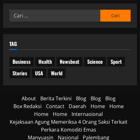
a
r
a
H
a
p
Cari
a
k
s
untuk:
m
t
i
b
i
a
a
f
g
l
TAG
a
a
05/06/202
a
n
n
Business
Health
Newsbeat
Science
Sport
0
g
O
p
Stories
USA
World
18/06/202
e
r
0
a
About
Berita Terkini
Blog
Blog
Blog
s
Box Redaksi
Contact
Daerah
Home
Home
i
o
Home
Home
Internasional
n
Kejaksaan Agung Memeriksa 4 Orang Saksi Terkait
a
Perkara Komoditi Emas
l
Manyuasin
Nasional
Palembang