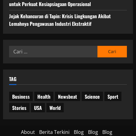
a
r
a
untuk Perkuat Kesiapsiagaan Operasional
H
a
p
a
k
Jejak Kehancuran di Tapin: Krisis Lingkungan Akibat
s
m
t
Lemahnya Pengawasan Industri Ekstraktif
i
b
i
a
a
f
g
l
a
a
Cari
05/06/202
a
n
untuk:
n
0
g
O
p
18/06/202
e
TAG
r
0
a
Business
Health
Newsbeat
Science
Sport
s
i
Stories
USA
World
o
n
a
l
About
Berita Terkini
Blog
Blog
Blog