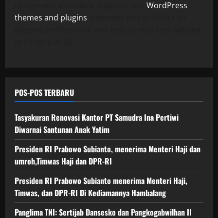
g
O
a
design with incredible support. Our
WordPress
a
n
a
p
s
n
g
themes and plugins
empower you to create an
n
18/06/202
e
H
D
a
elegant, professional and easy to maintain website
I
r
a
P
w
I
0
in no time at all.
a
j
R
a
u
s
i
-
s
n
i
d
R
a
t
o
a
I
n
u
n
n
D
I
POS-POS TERBARU
k
a
D
i
n
P
l
P
K
d
e
Tasyakuran Renovasi Kantor PT Samudra Ina Pertiwi
R
e
u
r
Diwarnai Santunan Anak Yatim
-
d
s
18/06/202
k
R
i
t
Presiden RI Prabowo Subianto, menerima Menteri Haji dan
u
0
I
a
r
a
umroh,Timwas Haji dan DPR-RI
m
i
t
a
E
18/06/202
Presiden RI Prabowo Subianto menerima Menteri Haji,
K
n
k
e
Timwas, dan DPR-RI Di Kediamannya Hambalang
0
n
s
s
y
t
Panglima TNI: Sertijab Dansesko dan Pangkogabwilhan II
i