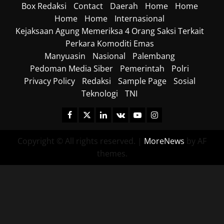
Box Redaksi
Contact
Daerah
Home
Home
18/06/202
Home
Home
Internasional
Kejaksaan Agung Memeriksa 4 Orang Saksi Terkait
0
Perkara Komoditi Emas
Manyuasin
Nasional
Palembang
Pedoman Media Siber
Pemerintah
Polri
Privacy Policy
Redaksi
Sample Page
Sosial
Teknologi
TNI
Facebook
Twitter
Linkedin
VK
Youtube
Instagram
Copyright © All rights reserved.
|
MoreNews
by AF
themes.