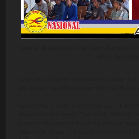
Suku Anak Dalam di Tanah Garo, Kabupaten T
Adminduk Ditjen
Lebih lanjut Yusnaini menuturkan, tujuan Ti
penduduk memiliki dokumen kependudukan ya
Camat Muara Tabir, Desa Tanah Garo, Jufri H
kepada seluruh warga. Turut hadir 5 Kepala 
siapkan data penduduk pemilih pemula kepa
Suku Anak Dalam, dan besok selama 4 hari k