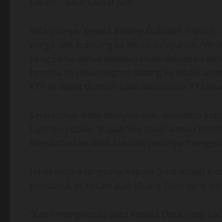
Dalam,” tutur Camat Jufri.
Selanjutnya, Kepala Bidang Dukcapil Provins
warga untuk datang ke lokasi pelayanan. “An
yang sama untuk mendapatkan dokumen kepe
berusia 16 tahun segera datang ke lokasi lay
KTP-el dapat diambil pada waktu usia 17 tahun,
Selanjutnya Betty menjelaskan, dokumen kep
layanan publik. “Bapak/ibu apabila mau bero
mendaftarkan anak sekolah pastinya mengguna
Hadir secara langsung Kepala Disdukcapil Ka
penduduk di Kecamatan Muara Tabir yang bel
“Kami mengimbau para Kepala Desa yang hadi