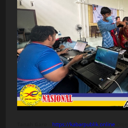
Tanah Garo
–
https://kabarpublik.online
Ditj