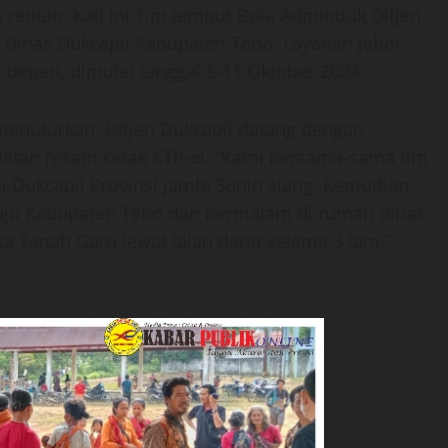
rentan. Kali ini Tim Jemput Bola Adminduk Ditjen
 Dinas Dukcapil Kabupaten Tebo. Layanan jebol
e depan, dimulai tanggal 8-11 Oktober 2024.
 menuturkan, Ditjen Dukcapil datang dengan
atan rekam cetak KTP-el. “Kami bersama-sama tim
di Dukcapil Provinsi Jambi Senin siang. Kemudian
nuju Kabupaten Tebo dan bermalam di rumah dinas
a Tanah Garu lewat jalan darat selama 3 jam,”