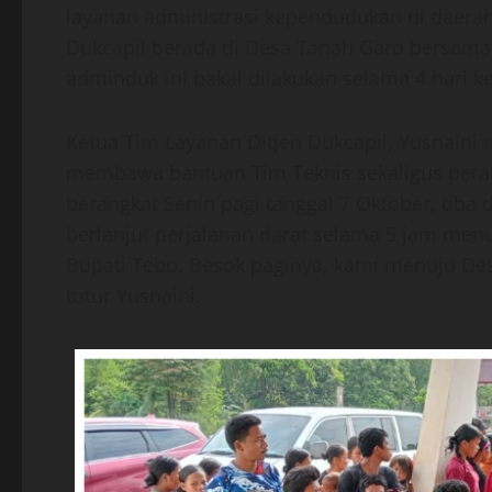
layanan administrasi kependudukan di daerah 
Dukcapil berada di Desa Tanah Garo bersama
adminduk ini bakal dilakukan selama 4 hari k
Ketua Tim Layanan Ditjen Dukcapil, Yusnaini
membawa bantuan Tim Teknis sekaligus peral
berangkat Senin pagi tanggal 7 Oktober, tiba 
berlanjut perjalanan darat selama 5 jam me
Bupati Tebo. Besok paginya, kami menuju Des
tutur Yusnaini.