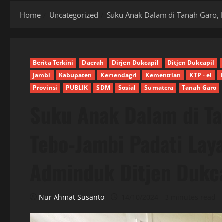
Home
Uncategorized
Suku Anak Dalam di Tanah Garo, 
Berita Terkini
Daerah
Dirjen Dukcapil
Ditjen Dukcapil
Jambi
Kabupaten
Kemendagri
Kementrian
KTP - el
Provinsi
PUBLIK
SDM
Sosial
Sumatera
Tanah Garo
Suku Anak Dalam di T
Tebo-Jambi Padati Lay
Adminduk Ditjen Dukc
Nur Ahmat Susanto
14/10/2024
3 minutes read