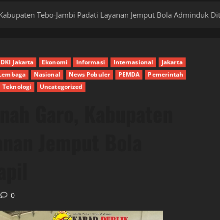
Kabupaten Tebo-Jambi Padati Layanan Jemput Bola Adminduk Dit
DKI Jakarta
Ekonomi
Informasi
Internasional
Jakarta
Lembaga
Nasional
News Pobuler
PEMDA
Pemerintah
Teknologi
Uncategorized
anah Garo, Kabupaten
anan Jemput Bola
apil
0