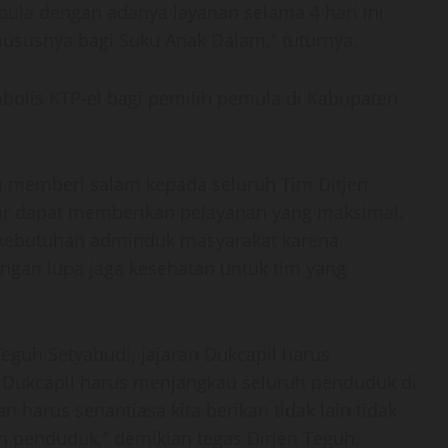
 pula dengan adanya layanan selama 4 hari ini
usnya bagi Suku Anak Dalam,” tuturnya.
imbolis KTP-el bagi pemilih pemula di Kabupaten
n memberi salam kepada seluruh Tim Ditjen
ar dapat memberikan pelayanan yang maksimal.
 kebutuhan adminduk masyarakat karena
angan lupa jaga kesehatan untuk tim yang
Teguh Setyabudi, jajaran Dukcapil harus
 Dukcapil harus menjangkau seluruh penduduk di
harus senantiasa kita berikan tidak lain tidak
penduduk,” demikian tegas Dirjen Teguh.