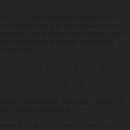
i Jambi Betty Sakura mengimbau kepada seluruh
ak-anak terlantar dan Suku Anak Dalam punya hak
ndudukan. Bagi Bapak/Ibu yang mempunyai anak
anan untuk dilakukan perekaman, yang nantinya
” tutur Betty.
endudukan sangat diperlukan di semua sektor
bat pastinya membutuhkan KTP-el dan apabila
kan akta kelahiran,” tandas Betty.
bupaten Tebo Supriyanto. Menurutnya, terdapat 195
um merekam data biometrik KTP-el.
r hari ini untuk membantu mobilisasi warga