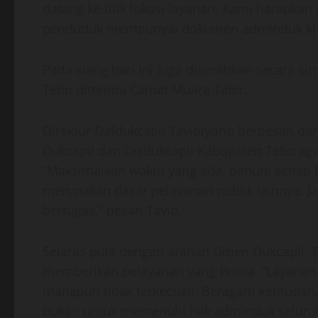
datang ke titik lokasi layanan. Kami harapkan
penduduk mempunyai dokumen adminduk khus
Pada siang hari ini juga diserahkan secara s
Tebo diterima Camat Muara Tabir.
Direktur Dafdukcapil Tavipiyono berpesan da
Dukcapil dan Disdukcapil Kabupaten Tebo ag
“Maksimalkan waktu yang ada, penuhi setiap
merupakan dasar pelayanan publik lainnya. J
bertugas,” pesan Tavip.
Selaras pula dengan arahan Dirjen Dukcapil, 
memberikan pelayanan yang Prima. “Layanan
manapun tidak terkecuali. Beragam kemudahan 
bukan untuk memenuhi hak adminduk seluruh 