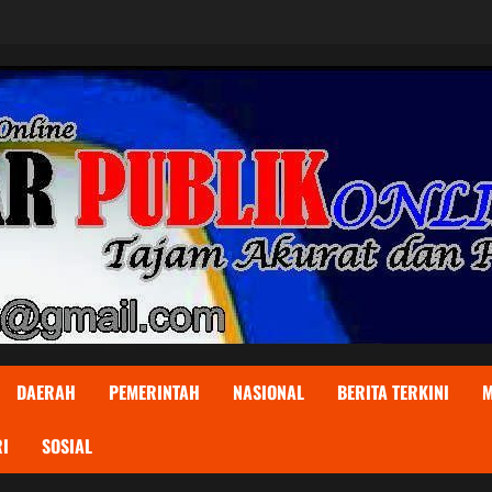
DAERAH
PEMERINTAH
NASIONAL
BERITA TERKINI
M
I
SOSIAL