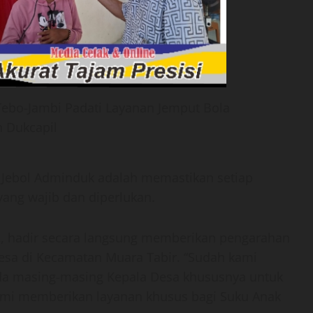
ebo-Jambi Padati Layanan Jemput Bola
 Dukcapil
m Jebol Adminduk adalah memastikan setiap
ng wajib dan diperlukan.
R, hadir secara langsung memberikan pengarahan
Desa di Kecamatan Muara Tabir. “Sudah kami
da masing-masing Kepala Desa khususnya untuk
ami memberikan layanan khusus bagi Suku Anak