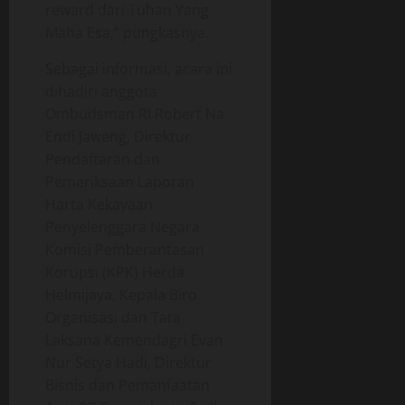
reward dari Tuhan Yang
Maha Esa,” pungkasnya.
Sebagai informasi, acara ini
dihadiri anggota
Ombudsman RI Robert Na
Endi Jaweng, Direktur
Pendaftaran dan
Pemeriksaan Laporan
Harta Kekayaan
Penyelenggara Negara
Komisi Pemberantasan
Korupsi (KPK) Herda
Helmijaya, Kepala Biro
Organisasi dan Tata
Laksana Kemendagri Evan
Nur Setya Hadi, Direktur
Bisnis dan Pemanfaatan