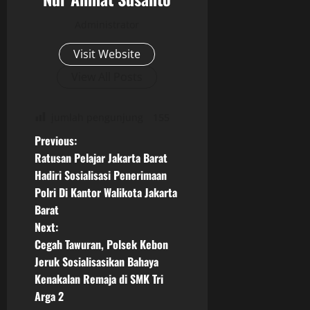
Administrator
Visit Website
View All Posts
jumlah pengunjung
155
P
Previous:
Ratusan Pelajar Jakarta Barat
o
Hadiri Sosialisasi Penerimaan
Polri Di Kantor Walikota Jakarta
s
Barat
t
Next:
Cegah Tawuran, Polsek Kebon
n
Jeruk Sosialisasikan Bahaya
Kenakalan Remaja di SMK Tri
a
Arga 2