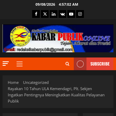
Skip
09/08/2026
4:57:03 AM
to
Facebook
Twitter
Linkedin
VK
Youtube
Instagram
content
Berita Ter
Bogor
DPR RI
Ekonomi
SUBSCRIBE
Informas
Primary
2
Internasi
Menu
JURNALIS
Berita Ter
Keamana
Home
Uncategorized
DPR RI
Kementri
Indonesia
MPR RI
Rayakan 10 Tahun ULA Kemendagri, Plt. Sekjen
Informas
Nasional
Ingatkan Pentingnya Meningkatkan Kualitas Pelayanan
Internasi
Pemerint
3
Publik
JURNALIS
Politik
Keamana
Presiden 
Berita Ter
Kementri
PUBLIK
Daerah