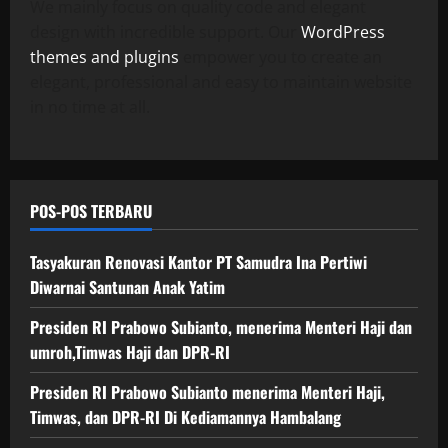
We mainly focus on quality code and elegant
design with incredible support. Our
WordPress
themes and plugins
empower you to create an
elegant, professional and easy to maintain website
in no time at all.
POS-POS TERBARU
Tasyakuran Renovasi Kantor PT Samudra Ina Pertiwi
Diwarnai Santunan Anak Yatim
Presiden RI Prabowo Subianto, menerima Menteri Haji dan
umroh,Timwas Haji dan DPR-RI
Presiden RI Prabowo Subianto menerima Menteri Haji,
Timwas, dan DPR-RI Di Kediamannya Hambalang