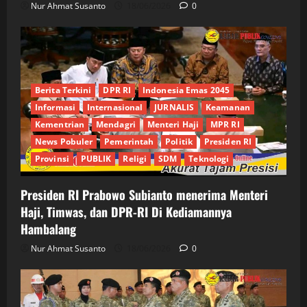
Nur Ahmat Susanto
18/06/2026
0
Berita Terkini
DPR RI
Indonesia Emas 2045
Informasi
Internasional
JURNALIS
Keamanan
Kementrian
Mendagri
Menteri Haji
MPR RI
News Pobuler
Pemerintah
Politik
Presiden RI
Provinsi
PUBLIK
Religi
SDM
Teknologi
Presiden RI Prabowo Subianto menerima Menteri
Haji, Timwas, dan DPR-RI Di Kediamannya
Hambalang
Nur Ahmat Susanto
18/06/2026
0