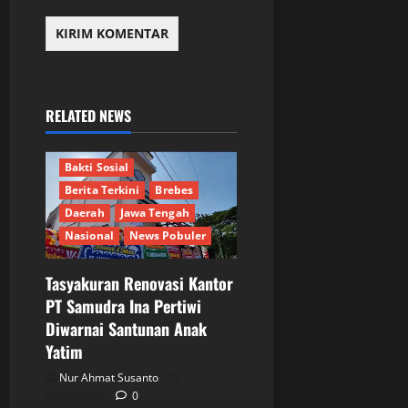
RELATED NEWS
Bakti Sosial
Berita Terkini
Brebes
Daerah
Jawa Tengah
Nasional
News Pobuler
Tasyakuran Renovasi Kantor
PT Samudra Ina Pertiwi
Diwarnai Santunan Anak
Berita Terkini
Bogor
Yatim
DPR RI
Ekonomi
Informasi
Internasional
Nur Ahmat Susanto
JURNALIS
Keamanan
08/08/2026
0