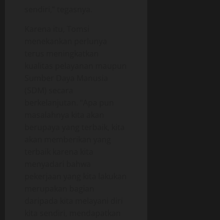
0
sendiri,” tegasnya.
Karena itu, Tomsi
menekankan perlunya
terus meningkatkan
kualitas pelayanan maupun
Sumber Daya Manusia
(SDM) secara
berkelanjutan. “Apa pun
masalahnya kita akan
berupaya yang terbaik, kita
akan memberikan yang
terbaik karena kita
menyadari bahwa
pekerjaan yang kita lakukan
merupakan bagian
daripada kita melayani diri
kita sendiri, mendapatkan