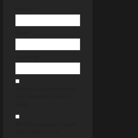
Nama
*
Email
*
Situs Web
Beritahu saya akan tindak
lanjut komentar melalui
surel.
Beritahu saya akan tulisan
baru melalui surel.