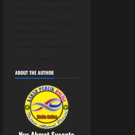
Aset PT Transjakarta Fadly
Hasan, para pejabat tinggi
pratama lingkup
kementerian dan lembaga,
dan para pejabat
pemerintah provinsi
maupun kabupaten/kota.
Puspen Kemendagri
ABOUT THE AUTHOR
Nur Ahmat Susanto