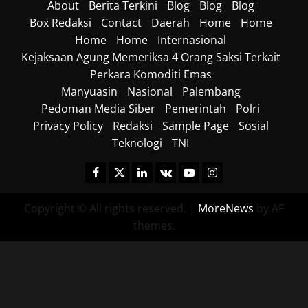
About
Berita Terkini
Blog
Blog
Blog
Box Redaksi
Contact
Daerah
Home
Home
Home
Home
Internasional
Kejaksaan Agung Memeriksa 4 Orang Saksi Terkait
Perkara Komoditi Emas
Manyuasin
Nasional
Palembang
Pedoman Media Siber
Pemerintah
Polri
Privacy Policy
Redaksi
Sample Page
Sosial
Teknologi
TNI
Facebook
Twitter
Linkedin
VK
Youtube
Instagram
Copyright © All rights reserved.
|
MoreNews
by AF
themes.