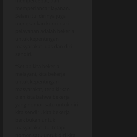
mempercepat, dan
m
t
i
memperlancar layanan.
b
i
a
Selain itu, dirinya juga
a
f
g
menekankan kunci dari
l
a
a
pelayanan adalah bekerja
05/06/202
a
n
untuk kepentingan
n
0
g
masyarakat luas dan diri
O
p
sendiri.
18/06/202
e
“Setiap kita bekerja
r
0
a
melayani, kita bekerja
s
untuk kepentingan
i
masyarakat, terpikirkan
o
oleh kita bahwa bekerja
n
yang nomor satu untuk diri
a
kita sendiri, kita bekerja
l
baik bukan untuk
masyarakat itu, tetapi
18/06/202
nomor satu untuk diri kita