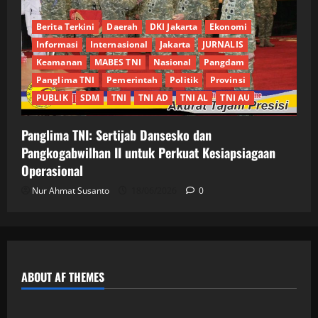
Berita Terkini
Daerah
DKI Jakarta
Ekonomi
Informasi
Internasional
Jakarta
JURNALIS
Keamanan
MABES TNI
Nasional
Pangdam
Panglima TNI
Pemerintah
Politik
Provinsi
PUBLIK
SDM
TNI
TNI AD
TNI AL
TNI AU
Panglima TNI: Sertijab Dansesko dan
Pangkogabwilhan II untuk Perkuat Kesiapsiagaan
Operasional
Nur Ahmat Susanto
18/06/2026
0
ABOUT AF THEMES