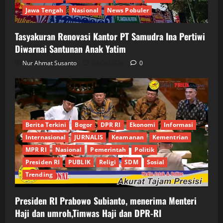
Jawa Tengah
Nasional
News Pobuler
Tasyakuran Renovasi Kantor PT Samudra Ina Pertiwi
Diwarnai Santunan Anak Yatim
Nur Ahmat Susanto
08/08/2026
0
Berita Terkini
Bogor
DPR RI
Ekonomi
Informasi
Internasional
JURNALIS
Keamanan
Kementrian
MPR RI
Nasional
Pemerintah
Politik
Presiden RI
PUBLIK
Religi
SDM
Sosial
Trending
Presiden RI Prabowo Subianto, menerima Menteri
Haji dan umroh,Timwas Haji dan DPR-RI