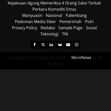
Kejaksaan Agung Memeriksa 4 Orang Saksi Terkait
Perkara Komoditi Emas
Manyuasin
Nasional
Palembang
Pedoman Media Siber
Pemerintah
Polri
Privacy Policy
Redaksi
Sample Page
Sosial
Teknologi
TNI
Facebook
Twitter
Linkedin
VK
Youtube
Instagram
Copyright © All rights reserved.
|
MoreNews
by AF
themes.