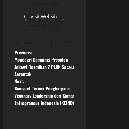
Administrator
Visit Website
View All Posts
jumlah pengunjung
157
P
Previous:
Mendagri Dampingi Presiden
o
Jokowi Resmikan 7 PLBN Secara
Serentak
s
Next:
t
Bamsoet Terima Penghargaan
Visionary Leadership dari Kamar
n
Entrepreneur Indonesia (KEIND)
a
v