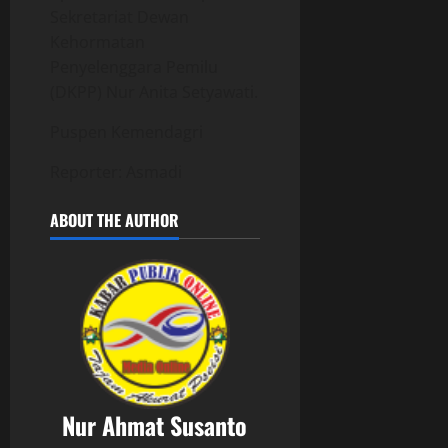
Sekretariat Dewan
Kehormatan
Penyelenggara Pemilu
(DKPP) Nur Anita Setyawati.
Puspen Kemendagri
Reporter: Asmadi
ABOUT THE AUTHOR
Nur Ahmat Susanto