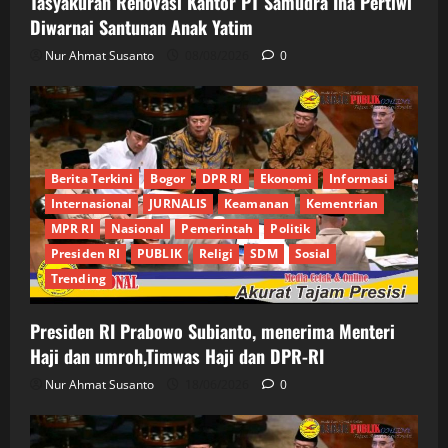
Tasyakuran Renovasi Kantor PT Samudra Ina Pertiwi
Diwarnai Santunan Anak Yatim
Nur Ahmat Susanto
08/08/2026
0
Berita Terkini
Bogor
DPR RI
Ekonomi
Informasi
Internasional
JURNALIS
Keamanan
Kementrian
MPR RI
Nasional
Pemerintah
Politik
Presiden RI
PUBLIK
Religi
SDM
Sosial
Trending
Presiden RI Prabowo Subianto, menerima Menteri
Haji dan umroh,Timwas Haji dan DPR-RI
Nur Ahmat Susanto
18/06/2026
0