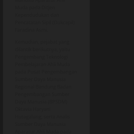
Muda pada Ditjen
Kependudukan dan
Pencatatan Sipil (Dukcapil)
Faradina Asmi.
Kemudian, pejabat yang
dilantik berikutnya, yaitu
Pengembang Teknologi
Pembelajaran Ahli Muda
pada Pusat Pengembangan
Sumber Daya Manusia
Regional Bandung Badan
Pengembangan Sumber
Daya Manusia (BPSDM)
Oktavia Haryani
Hutagalung; serta Analis
Sumber Daya Manusia
Aparatur Ahli Muda pada