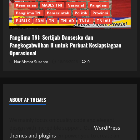
Keamanan
MABES TNI
Nasional
Pangdam
Panglima TNI
Pemerintah
Politik
Provinsi
PUBLIK
SDM
TNI
TNI AD
TNI AL
TNI AU
Panglima TNI: Sertijab Dansesko dan
Pangkogabwilhan II untuk Perkuat Kesiapsiagaan
Operasional
Nur Ahmat Susanto
18/06/2026
0
ABOUT AF THEMES
We mainly focus on quality code and elegant
design with incredible support. Our
WordPress
themes and plugins
empower you to create an