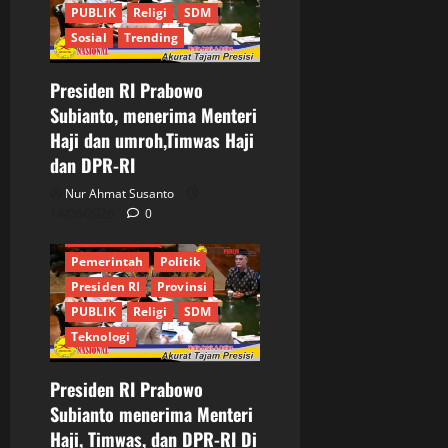
PUBLIK
Religi
SDM
Sosial
Trending
Presiden RI Prabowo
Berita Terkini
DPR RI
Subianto, menerima Menteri
Indonesia Emas 2045
Haji dan umroh,Timwas Haji
Informasi
Internasional
dan DPR-RI
JURNALIS
Keamanan
Kementrian
Mendagri
Nur Ahmat Susanto
Menteri Haji
MPR RI
18/06/2026
0
News Pobuler
Pemerintah
Politik
Presiden RI
Provinsi
PUBLIK
Religi
SDM
Teknologi
Presiden RI Prabowo
Subianto menerima Menteri
Haji, Timwas, dan DPR-RI Di