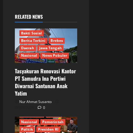
RELATED NEWS
Bakti Sosial
Berita Terkini
Brebes
Daerah
Jawa Tengah
Nasional
News Pobuler
Tasyakuran Renovasi Kantor
PT Samudra Ina Pertiwi
Diwarnai Santunan Anak
Berita Terkini
Bogor
Yatim
DPR RI
Ekonomi
Informasi
Internasional
Nur Ahmat Susanto
JURNALIS
Keamanan
08/08/2026
0
Kementrian
MPR RI
Nasional
Pemerintah
Politik
Presiden RI