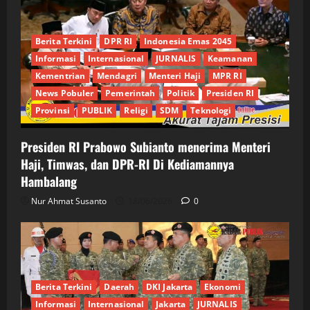
Berita Terkini
DPR RI
Indonesia Emas 2045
Informasi
Internasional
JURNALIS
Keamanan
Kementrian
Mendagri
Menteri Haji
MPR RI
News Pobuler
Pemerintah
Politik
Presiden RI
Provinsi
PUBLIK
Religi
SDM
Teknologi
Presiden RI Prabowo Subianto menerima Menteri
Haji, Timwas, dan DPR-RI Di Kediamannya
Hambalang
Nur Ahmat Susanto
18/06/2026
0
Berita Terkini
Daerah
DKI Jakarta
Ekonomi
Informasi
Internasional
Jakarta
JURNALIS