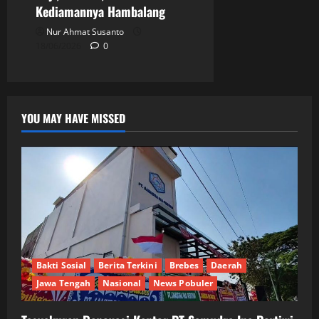
Kediamannya Hambalang
Nur Ahmat Susanto
18/06/2026
0
YOU MAY HAVE MISSED
Bakti Sosial
Berita Terkini
Brebes
Daerah
Jawa Tengah
Nasional
News Pobuler