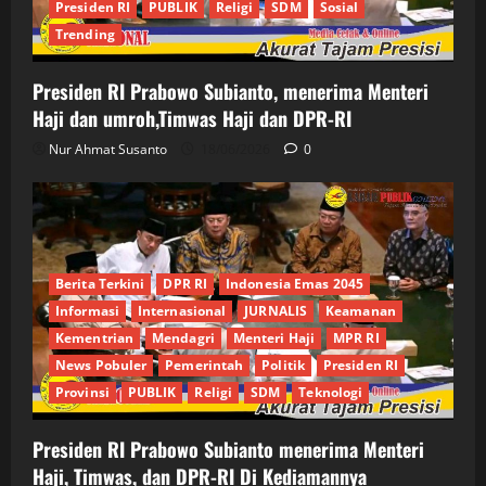
Presiden RI
PUBLIK
Religi
SDM
Sosial
Trending
Presiden RI Prabowo Subianto, menerima Menteri
Haji dan umroh,Timwas Haji dan DPR-RI
Nur Ahmat Susanto
18/06/2026
0
Berita Terkini
DPR RI
Indonesia Emas 2045
Informasi
Internasional
JURNALIS
Keamanan
Kementrian
Mendagri
Menteri Haji
MPR RI
News Pobuler
Pemerintah
Politik
Presiden RI
Provinsi
PUBLIK
Religi
SDM
Teknologi
Presiden RI Prabowo Subianto menerima Menteri
Haji, Timwas, dan DPR-RI Di Kediamannya