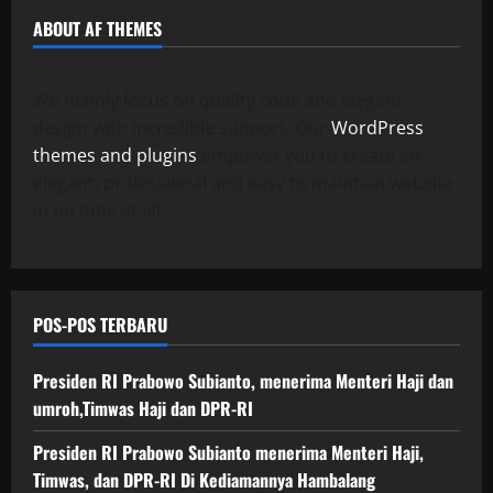
ABOUT AF THEMES
We mainly focus on quality code and elegant
design with incredible support. Our
WordPress
themes and plugins
empower you to create an
elegant, professional and easy to maintain website
in no time at all.
POS-POS TERBARU
Presiden RI Prabowo Subianto, menerima Menteri Haji dan
umroh,Timwas Haji dan DPR-RI
Presiden RI Prabowo Subianto menerima Menteri Haji,
Timwas, dan DPR-RI Di Kediamannya Hambalang