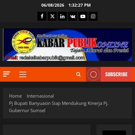
Skip
06/08/2026
1:32:28 PM
to
Facebook
Twitter
Linkedin
VK
Youtube
Instagram
content
SUBSCRIBE
Primary
Berita Ter
Menu
DPR RI
Indonesia
Home
Internasional
Informas
Pj Bupati Banyuasin Siap Mendukung Kinerja Pj.
Internasi
2
Gubernur Sumsel
JURNALIS
Keamana
Berita Ter
Kementri
Daerah
Mendagri
DKI Jakar
Menteri H