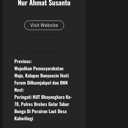
Nur Ahmat Susanto
Administrator
Visit Website
View All Posts
jumlah pengunjung
163
P
Previous:
Wujudkan Pemasyarakatan
o
Maju, Kalapas Banyuasin Ikuti
Forum Dilkumjakpol dan BNN
s
Next:
t
Peringati HUT Bhayangkara Ke-
78, Polres Brebes Gelar Tabur
n
Bunga Di Perairan Laut Desa
Kaliwilingi
a