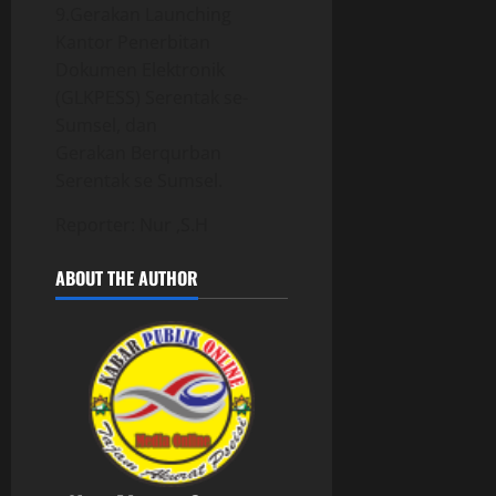
9.Gerakan Launching
Kantor Penerbitan
Dokumen Elektronik
(GLKPESS) Serentak se-
Sumsel, dan
Gerakan Berqurban
Serentak se Sumsel.
Reporter: Nur ,S.H
ABOUT THE AUTHOR