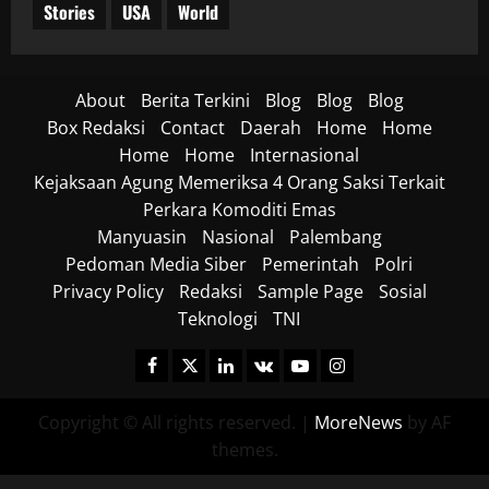
Stories
USA
World
About
Berita Terkini
Blog
Blog
Blog
Box Redaksi
Contact
Daerah
Home
Home
Home
Home
Internasional
Kejaksaan Agung Memeriksa 4 Orang Saksi Terkait
Perkara Komoditi Emas
Manyuasin
Nasional
Palembang
Pedoman Media Siber
Pemerintah
Polri
Privacy Policy
Redaksi
Sample Page
Sosial
Teknologi
TNI
Facebook
Twitter
Linkedin
VK
Youtube
Instagram
Copyright © All rights reserved.
|
MoreNews
by AF
themes.