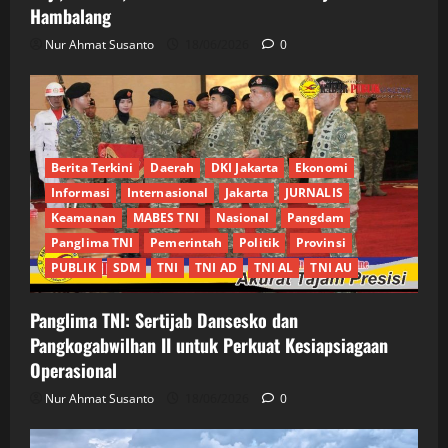
Hambalang
Nur Ahmat Susanto
18/06/2026
0
Berita Terkini
Daerah
DKI Jakarta
Ekonomi
Informasi
Internasional
Jakarta
JURNALIS
Keamanan
MABES TNI
Nasional
Pangdam
Panglima TNI
Pemerintah
Politik
Provinsi
PUBLIK
SDM
TNI
TNI AD
TNI AL
TNI AU
Panglima TNI: Sertijab Dansesko dan
Pangkogabwilhan II untuk Perkuat Kesiapsiagaan
Operasional
Nur Ahmat Susanto
18/06/2026
0