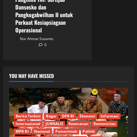
Dansesko dan
Pangkogabwilhan II untuk
Perkuat Kesiapsiagaan
Operasional
Nur Ahmat Susanto
18/06/2026
0
YOU MAY HAVE MISSED
Berita Terkini
Bogor
DPR RI
Ekonomi
Informasi
Internasional
JURNALIS
Keamanan
Kementrian
MPR RI
Nasional
Pemerintah
Politik