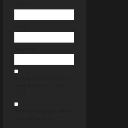
Nama
*
Email
*
Situs Web
Beritahu saya akan tindak
lanjut komentar melalui
surel.
Beritahu saya akan tulisan
baru melalui surel.