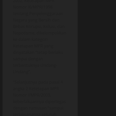
2002, Ketetapan MPR
Nomor XI/MPR/1998
tentang Penyelenggaraan
Negara yang Bersih dan
Bebas Korupsi, Kolusi, dan
Nepotisme, dikelompokkan
ke dalam kategori
Ketetapan MPR yang
dinyatakan “tetap berlaku
sampai dengan
terbentuknya Undang-
Undang”.
“Selanjutnya pada pasal 4
angka 2 Ketetapan MPR
Nomor I/MPR/2003,
keberlakuannya dipertegas
dengan rumusan “sampai
terlaksananya seluruh