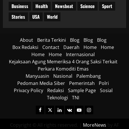
Business
Health
Newsbeat
Science
Sport
Stories
USA
World
About
Berita Terkini
Blog
Blog
Blog
Box Redaksi
Contact
Daerah
Home
Home
Home
Home
Internasional
Kejaksaan Agung Memeriksa 4 Orang Saksi Terkait
Perkara Komoditi Emas
Manyuasin
Nasional
Palembang
Pedoman Media Siber
Pemerintah
Polri
Privacy Policy
Redaksi
Sample Page
Sosial
Teknologi
TNI
Facebook
Twitter
Linkedin
VK
Youtube
Instagram
Copyright © All rights reserved.
|
MoreNews
by AF