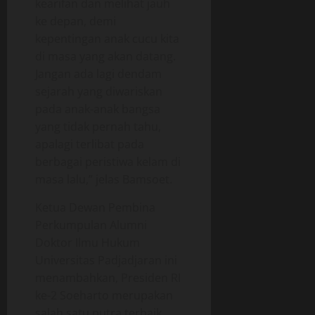
kearifan dan melihat jauh
ke depan, demi
kepentingan anak cucu kita
di masa yang akan datang.
Jangan ada lagi dendam
sejarah yang diwariskan
pada anak-anak bangsa
yang tidak pernah tahu,
apalagi terlibat pada
berbagai peristiwa kelam di
masa lalu,” jelas Bamsoet.
Ketua Dewan Pembina
Perkumpulan Alumni
Doktor Ilmu Hukum
Universitas Padjadjaran ini
menambahkan, Presiden RI
ke-2 Soeharto merupakan
salah satu putra terbaik