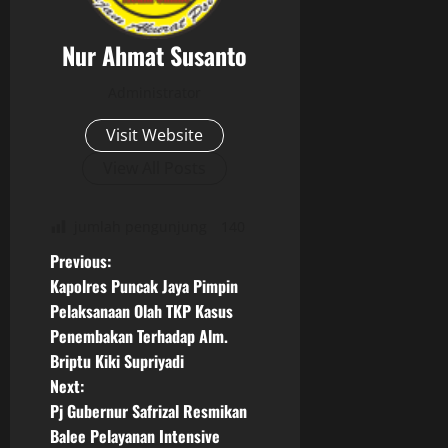
Nur Ahmat Susanto
Administrator
Visit Website
View All Posts
jumlah pengunjung
140
P
Previous:
Kapolres Puncak Jaya Pimpin
o
Pelaksanaan Olah TKP Kasus
Penembakan Terhadap Alm.
s
Briptu Kiki Supriyadi
t
Next:
Pj Gubernur Safrizal Resmikan
n
Balee Pelayanan Intensive