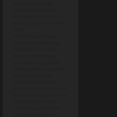
bangsa. Tahun 1963,
pertumbuhan ekonomi
Indonesia terkontraksi
minus 2,25 pesen. Tahun
1966
inflasi melonjak hingga
635,3 persen, dan tahun
1967 Indonesia adalah
negara miskin dengan
catatan hutang sebesar
700 juta US dollar. Namun
beratnya tantangan
kebangsaan tersebut
tidak menyurutkan langkah
Soeharto. Dengan dibantu
tim pakar ekonominya,
sakah satunya Soemitro
Djojohadikoesoemo