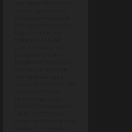
serangkaian fakta hukum
yang mengemuka, pada
akhirnya bermuara pada
hadirnya kepastian hukum
bagi mantan Presiden
Soeharto. Antara lain
dengan terbitnya Surat
Ketetapan Perintah
Penghentian Penuntutan
(SKP3) pada tahun 2006
oleh Kejaksaan Agung,
sesuai ketentuan pasal 140
ayat (1) KUHAP, dan
terbitnya Keputusan
Mahkamah Agung nomor
140 PK/Pdt/2015, serta
dengan telah berpulangnya
mantan Presiden Suharto