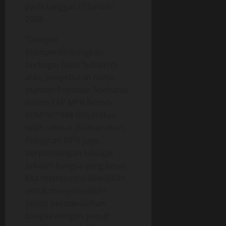
pada tanggal 27 Januari
2008.
“Dengan
mempertimbangkan
berbagai fakta hukum di
atas, penyebutan nama
mantan Presiden Soeharto
dalam TAP MPR Nomor
XI/MPR/1998 dinyatakan
telah selesai dilaksanakan.
Pimpinan MPR juga
berpandangan sebagai
sebuah bangsa yang besar,
kita mempunyai kewajiban
untuk menyelesaikan
setiap permasalahan
bangsa dengan penuh