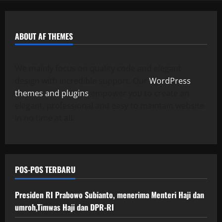
ABOUT AF THEMES
We mainly focus on quality code and elegant
design with incredible support. Our
WordPress
themes and plugins
empower you to create an
elegant, professional and easy to maintain website
in no time at all.
POS-POS TERBARU
Presiden RI Prabowo Subianto, menerima Menteri Haji dan
umroh,Timwas Haji dan DPR-RI