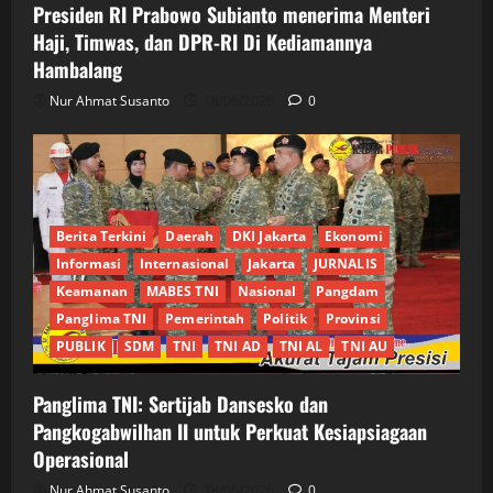
Presiden RI Prabowo Subianto menerima Menteri
Haji, Timwas, dan DPR-RI Di Kediamannya
Hambalang
Nur Ahmat Susanto
18/06/2026
0
Berita Terkini
Daerah
DKI Jakarta
Ekonomi
Informasi
Internasional
Jakarta
JURNALIS
Keamanan
MABES TNI
Nasional
Pangdam
Panglima TNI
Pemerintah
Politik
Provinsi
PUBLIK
SDM
TNI
TNI AD
TNI AL
TNI AU
Panglima TNI: Sertijab Dansesko dan
Pangkogabwilhan II untuk Perkuat Kesiapsiagaan
Operasional
Nur Ahmat Susanto
18/06/2026
0