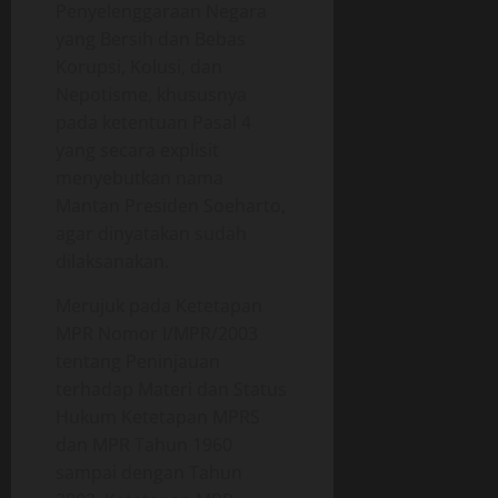
0
Penyelenggaraan Negara
yang Bersih dan Bebas
Korupsi, Kolusi, dan
Nepotisme, khususnya
pada ketentuan Pasal 4
yang secara explisit
menyebutkan nama
Mantan Presiden Soeharto,
agar dinyatakan sudah
dilaksanakan.
Merujuk pada Ketetapan
MPR Nomor I/MPR/2003
tentang Peninjauan
terhadap Materi dan Status
Hukum Ketetapan MPRS
dan MPR Tahun 1960
sampai dengan Tahun