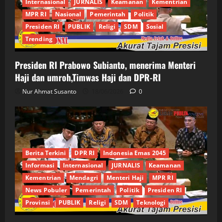
Internasional
JURNALIS
Keamanan
Kementrian
MPR RI
Nasional
Pemerintah
Politik
Presiden RI
PUBLIK
Religi
SDM
Sosial
Trending
Presiden RI Prabowo Subianto, menerima Menteri
Haji dan umroh,Timwas Haji dan DPR-RI
Nur Ahmat Susanto
18/06/2026
0
Berita Terkini
DPR RI
Indonesia Emas 2045
Informasi
Internasional
JURNALIS
Keamanan
Kementrian
Mendagri
Menteri Haji
MPR RI
News Pobuler
Pemerintah
Politik
Presiden RI
Provinsi
PUBLIK
Religi
SDM
Teknologi