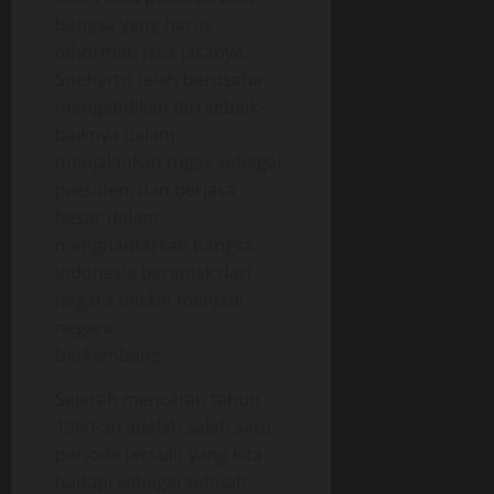
bangsa yang harus
dihormati jasa-jasanya.
Soeharto telah berusaha
mengabdikan diri sebaik-
baiknya dalam
menjalankan tugas sebagai
presiden, dan berjasa
besar dalam
menghantarkan bangsa
Indonesia beranjak dari
negara miskin menjadi
negara
berkembang.
Sejarah mencatat, tahun
1960-an adalah salah satu
periode tersulit yang kita
hadapi sebagai sebuah