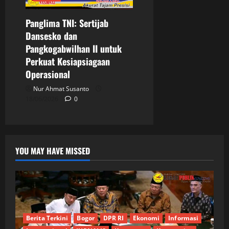
Panglima TNI: Sertijab
Dansesko dan
Pangkogabwilhan II untuk
Perkuat Kesiapsiagaan
Operasional
Nur Ahmat Susanto
18/06/2026
0
YOU MAY HAVE MISSED
Berita Terkini
Bogor
DPR RI
Ekonomi
Informasi