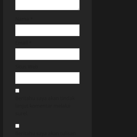
Nama
*
Email
*
Situs Web
Beritahu saya akan tindak
lanjut komentar melalui
surel.
Beritahu saya akan tulisan