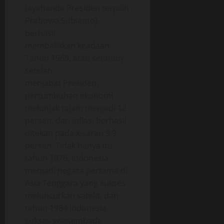
(ayahanda Presiden terpilih
Prabowo Subianto),
berhasil
membalikkan keadaan.
Tahun 1969, atau setahun
setelah
menjabat Presiden,
pertumbuhan ekonomi
melonjak tajam menjadi 12
persen, dan inflasi berhasil
ditekan pada kisaran 9,9
persen. Tidak hanya itu,
tahun 1976, Indonesia
menjadi negara pertama di
Asia Tenggara yang sukses
meluncurkan satelit; dan
tahun 1984 Indonesia
sukses swasembada