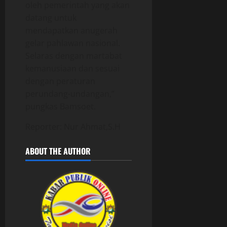
oleh pemerintah yang akan
datang untuk
mendapatkan anugerah
gelar pahlawan nasional.
Selaras dengan martabat
kemanusiaan dan sesuai
dengan peraturan
perundang-undangan,”
pungkas Bamsoet.
Reporter: Nur Ahmat,S.H
ABOUT THE AUTHOR