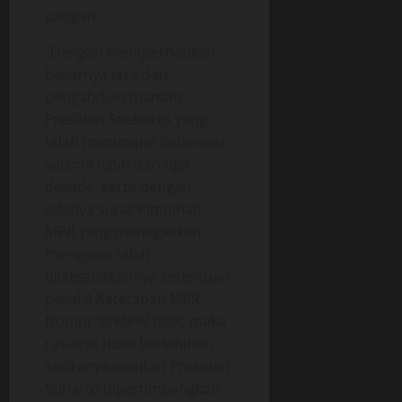
pangan.
“Dengan memperhatikan
besarnya jasa dan
pengabdian mantan
Presiden Soeharto yang
telah memimpin Indonesia
selama lebih dari tiga
dekade, serta dengan
adanya surat Pimpinan
MPR yang menegaskan
mengenai telah
dilaksanakannya ketentuan
pasal 4 Ketetapan MPR
Nomor XI/MPR/1998, maka
rasanya tidak berlebihan
sekiranya mantan Presiden
Suharto dipertimbangkan