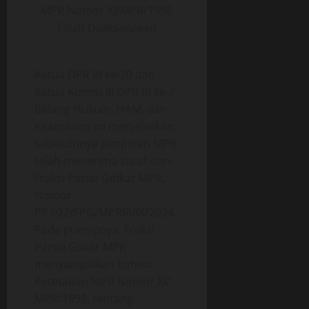
n
m
t
MPR Nomor XI/MPR/1998
i
g
b
i
Telah Dilaksanakan
a
a
f
g
l
03/06/202
a
a
05/06/202
a
Ketua DPR RI ke-20 dan
0
n
n
Ketua Komisi III DPR RI ke-7
0
g
O
bidang Hukum, HAM, dan
p
Keamanan ini menjelaskan,
18/06/202
e
sebelumnya pimpinan MPR
r
0
telah menerima surat dari
a
Fraksi Partai Golkar MPR,
s
Nomor
i
o
PP.022/FPG/MPRRI/IX/2024.
n
Pada prinsipnya, Fraksi
a
Partai Gokar MPR
l
menyampaikan bahwa
Ketetapan MPR Nomor XI/
18/06/202
MPR/1998, tentang