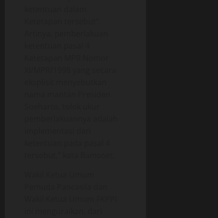
ketentuan dalam
Ketetapan tersebut”.
Artinya, pemberlakuan
ketentuan pasal 4
Ketetapan MPR Nomor
XI/MPR/1998 yang secara
eksplisit menyebutkan
nama mantan Presiden
Soeharto, tolok ukur
pemberlakuannya adalah
implementasi dari
ketentuan pada pasal 4
tersebut,” kata Bamsoet.
Wakil Ketua Umum
Pemuda Pancasila dan
Wakil Ketua Umum FKPPI
ini menguraikan, dari