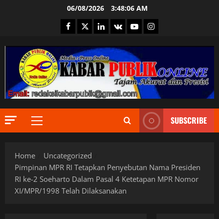
Skip
06/08/2026
3:48:07 AM
to
Facebook
Twitter
Linkedin
VK
Youtube
Instagram
content
SUBSCRIBE
Primary
Menu
Berita Ter
Home
Uncategorized
DPR RI
Indonesia
Pimpinan MPR RI Tetapkan Penyebutan Nama Presiden
Informas
RI ke-2 Soeharto Dalam Pasal 4 Ketetapan MPR Nomor
Internasi
2
XI/MPR/1998 Telah Dilaksanakan
JURNALIS
Keamana
Berita Ter
Kementri
Daerah