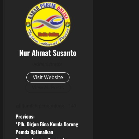
Nur Ahmat Susanto
Administrator
Visit Website
View All Posts
jumlah pengunjung
140
P
Previous:
*Plh. Dirjen Bina Keuda Dorong
o
Pemda Optimalkan