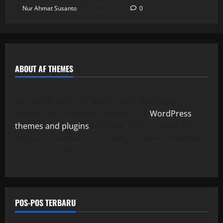
Nur Ahmat Susanto
18/06/2026
0
ABOUT AF THEMES
We mainly focus on quality code and elegant
design with incredible support. Our
WordPress
themes and plugins
empower you to create an
elegant, professional and easy to maintain website
in no time at all.
POS-POS TERBARU