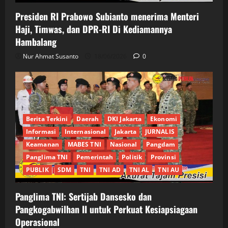
Presiden RI Prabowo Subianto menerima Menteri
Haji, Timwas, dan DPR-RI Di Kediamannya
Hambalang
Nur Ahmat Susanto
18/06/2026
0
Berita Terkini
Daerah
DKI Jakarta
Ekonomi
Informasi
Internasional
Jakarta
JURNALIS
Keamanan
MABES TNI
Nasional
Pangdam
Panglima TNI
Pemerintah
Politik
Provinsi
PUBLIK
SDM
TNI
TNI AD
TNI AL
TNI AU
Panglima TNI: Sertijab Dansesko dan
Pangkogabwilhan II untuk Perkuat Kesiapsiagaan
Operasional