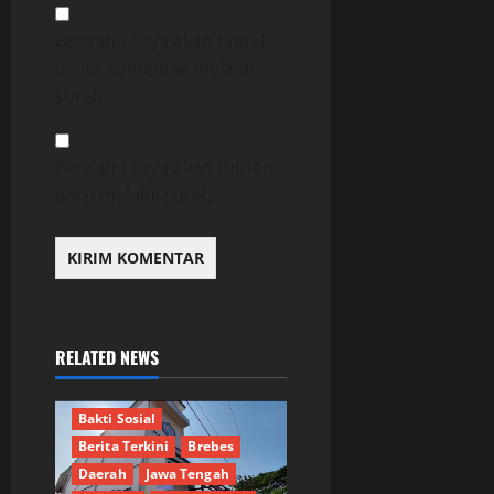
Beritahu saya akan tindak
lanjut komentar melalui
surel.
Beritahu saya akan tulisan
baru melalui surel.
RELATED NEWS
Bakti Sosial
Berita Terkini
Brebes
Daerah
Jawa Tengah