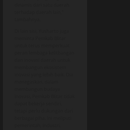
dinamis dari satu daerah
terhadap daerah lain,”
tambahnya.
Di lain sisi, Yusharto juga
meminta Pemkab Blitar
untuk terus memperkuat
peran lembaga kelitbangan
dan inovasi daerah untuk
membangun ekosistem
inovasi yang lebih baik. Dia
menegaskan, dalam
membangun budaya
inovasi, Pemkab Blitar tidak
dapat bekerja sendiri,
tetapi perlu dukungan dari
berbagai piha. Ini meliputi
pemerintah, industri,