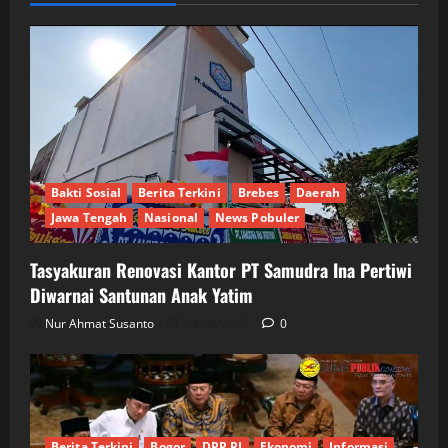
Bakti Sosial
Berita Terkini
Brebes
Daerah
Jawa Tengah
Nasional
News Pobuler
Tasyakuran Renovasi Kantor PT Samudra Ina Pertiwi
Diwarnai Santunan Anak Yatim
Nur Ahmat Susanto
08/08/2026
0
Berita Terkini
Bogor
DPR RI
Ekonomi
Informasi