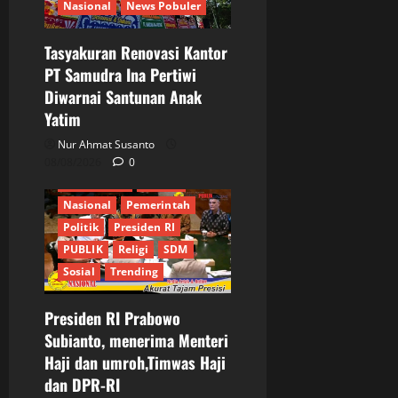
Nasional
News Pobuler
Tasyakuran Renovasi Kantor
PT Samudra Ina Pertiwi
Diwarnai Santunan Anak
Berita Terkini
Bogor
Yatim
DPR RI
Ekonomi
Informasi
Internasional
Nur Ahmat Susanto
JURNALIS
Keamanan
08/08/2026
0
Kementrian
MPR RI
Nasional
Pemerintah
Politik
Presiden RI
PUBLIK
Religi
SDM
Sosial
Trending
Presiden RI Prabowo
Berita Terkini
DPR RI
Subianto, menerima Menteri
Indonesia Emas 2045
Haji dan umroh,Timwas Haji
Informasi
Internasional
dan DPR-RI
JURNALIS
Keamanan