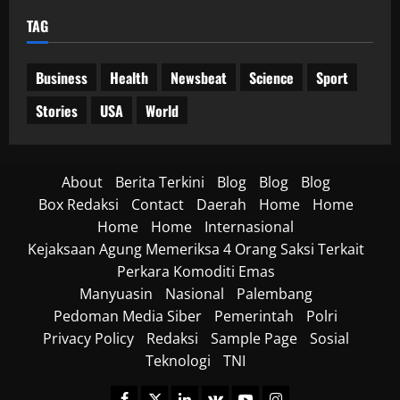
TAG
Business
Health
Newsbeat
Science
Sport
Stories
USA
World
About
Berita Terkini
Blog
Blog
Blog
Box Redaksi
Contact
Daerah
Home
Home
Home
Home
Internasional
Kejaksaan Agung Memeriksa 4 Orang Saksi Terkait
Perkara Komoditi Emas
Manyuasin
Nasional
Palembang
Pedoman Media Siber
Pemerintah
Polri
Privacy Policy
Redaksi
Sample Page
Sosial
Teknologi
TNI
Facebook
Twitter
Linkedin
VK
Youtube
Instagram