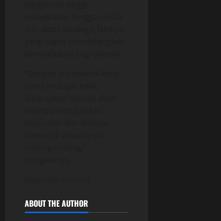
perguruan tinggi,
masyarakat, hingga media
dan aktor strategis lainnya
yang dapat mendatangkan
kemanfaatan bagi daerah.
“Dengan framework kerja
sama multiple helix,
diharapkan daerah akan
mampu menguatkan
ekosistem dan budaya
inovasi di wilayahnya
masing-masing,”
pungkasnya.
Reporter: casroni
ABOUT THE AUTHOR