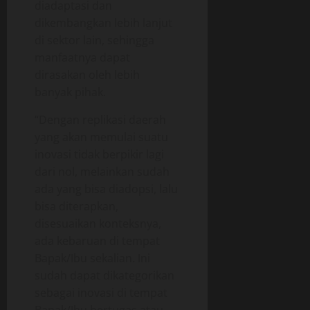
diadaptasi dan
b
i
a
a
f
dikembangkan lebih lanjut
g
l
di sektor lain, sehingga
a
a
05/06/202
manfaatnya dapat
a
n
n
dirasakan oleh lebih
0
g
O
banyak pihak.
p
18/06/202
e
“Dengan replikasi daerah
r
yang akan memulai suatu
0
a
inovasi tidak berpikir lagi
s
dari nol, melainkan sudah
i
ada yang bisa diadopsi, lalu
o
bisa diterapkan,
n
disesuaikan konteksnya,
a
l
ada kebaruan di tempat
Bapak/Ibu sekalian. Ini
18/06/202
sudah dapat dikategorikan
sebagai inovasi di tempat
0