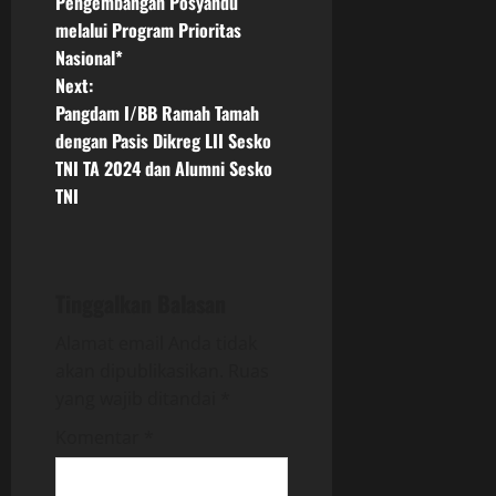
Pengembangan Posyandu
s
melalui Program Prioritas
t
Nasional*
Next:
n
Pangdam I/BB Ramah Tamah
dengan Pasis Dikreg LII Sesko
a
TNI TA 2024 dan Alumni Sesko
v
TNI
i
g
Tinggalkan Balasan
a
Alamat email Anda tidak
akan dipublikasikan.
Ruas
t
yang wajib ditandai
*
i
Komentar
*
o