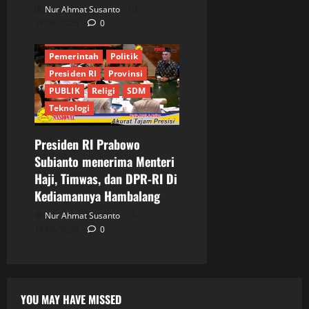
Kementrian
Mendagri
Nur Ahmat Susanto
Menteri Haji
MPR RI
18/06/2026
0
News Pobuler
Pemerintah
Politik
Presiden RI
Provinsi
PUBLIK
Religi
SDM
Teknologi
Presiden RI Prabowo
Subianto menerima Menteri
Haji, Timwas, dan DPR-RI Di
Kediamannya Hambalang
Nur Ahmat Susanto
18/06/2026
0
YOU MAY HAVE MISSED