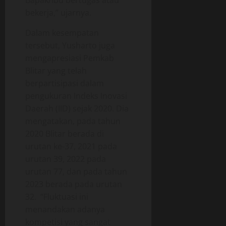
Bapak/Ibu bertugas atau
bekerja,” ujarnya.
Dalam kesempatan
tersebut, Yusharto juga
mengapresiasi Pemkab
Blitar yang telah
berpartisipasi dalam
pengukuran Indeks Inovasi
Daerah (IID) sejak 2020. Dia
mengatakan, pada tahun
2020 Blitar berada di
urutan ke-37, 2021 pada
urutan 39, 2022 pada
urutan 77, dan pada tahun
2023 berada pada urutan
32. “Fluktuasi ini
menandakan adanya
kompetisi yang sangat