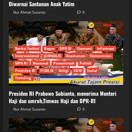
Diwarnai Santunan Anak Yatim
Nur Ahmat Susanto
08/08/2026
0
Berita Terkini
Bogor
DPR RI
Ekonomi
Informasi
Internasional
JURNALIS
Keamanan
Kementrian
MPR RI
Nasional
Pemerintah
Politik
Presiden RI
PUBLIK
Religi
SDM
Sosial
Trending
Presiden RI Prabowo Subianto, menerima Menteri
Haji dan umroh,Timwas Haji dan DPR-RI
Nur Ahmat Susanto
18/06/2026
0