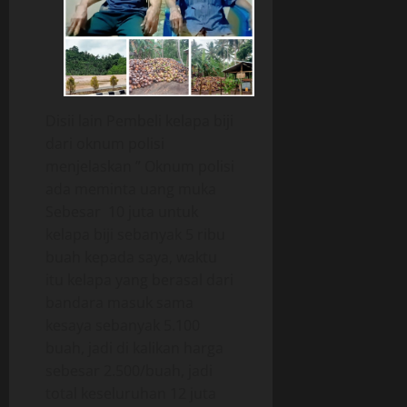
Disii lain Pembeli kelapa biji
dari oknum polisi
menjelaskan ” Oknum polisi
ada meminta uang muka
Sebesar 10 juta untuk
kelapa biji sebanyak 5 ribu
buah kepada saya, waktu
itu kelapa yang berasal dari
bandara masuk sama
kesaya sebanyak 5.100
buah, jadi di kalikan harga
sebesar 2.500/buah, jadi
total keseluruhan 12 juta