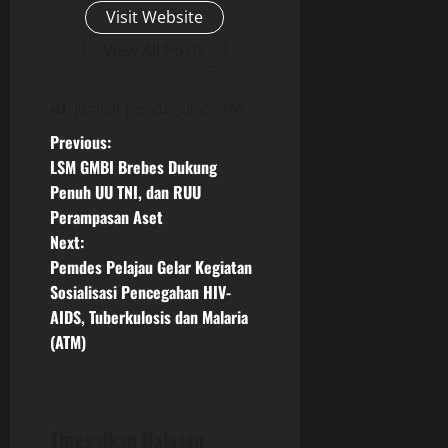
Visit Website
View All Posts
jumlah pengunjung
266
P
Previous:
LSM GMBI Brebes Dukung
o
Penuh UU TNI, dan RUU
Perampasan Aset
s
Next:
t
Pemdes Pelajau Gelar Kegiatan
Sosialisasi Pencegahan HIV-
n
AIDS, Tuberkulosis dan Malaria
(ATM)
a
v
i
Tinggalkan Balasan