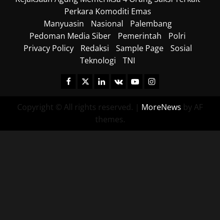
Perkara Komoditi Emas
Manyuasin
Nasional
Palembang
Pedoman Media Siber
Pemerintah
Polri
Privacy Policy
Redaksi
Sample Page
Sosial
Teknologi
TNI
Facebook
Twitter
Linkedin
VK
Youtube
Instagram
Copyright © All rights reserved.
|
MoreNews
by AF
themes.