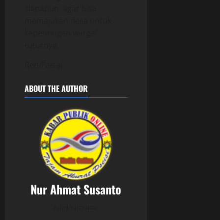
siapapun agar bisa
memajukan desa untuk
kepentingan warga”
tuturnya.
Red/Faisal
ABOUT THE AUTHOR
Nur Ahmat Susanto
Administrator