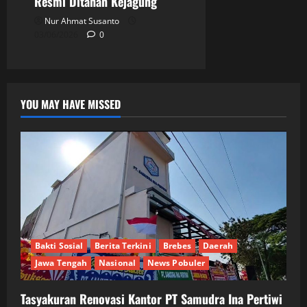
Resmi Ditahan Kejagung
Nur Ahmat Susanto
03/06/2026
0
YOU MAY HAVE MISSED
Bakti Sosial
Berita Terkini
Brebes
Daerah
Jawa Tengah
Nasional
News Pobuler
Tasyakuran Renovasi Kantor PT Samudra Ina Pertiwi