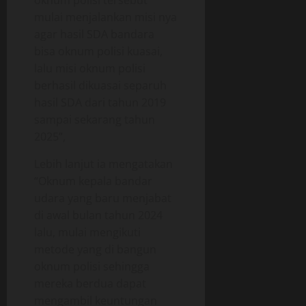
n
k
e
mulai menjalankan misi nya
0
n
s
s
agar hasil SDA bandara
y
t
i
bisa oknum polisi kuasai,
a
r
a
H
a
lalu misi oknum polisi
p
a
k
berhasil dikuasai separuh
s
m
t
hasil SDA dari tahun 2019
i
b
i
a
sampai sekarang tahun
a
f
g
2025”,
l
a
a
05/06/202
a
Lebih lanjut ia mengatakan
n
n
“Oknum kepala bandar
0
g
O
udara yang baru menjabat
p
di awal bulan tahun 2024
18/06/202
e
lalu, mulai mengikuti
r
0
metode yang di bangun
a
oknum polisi sehingga
s
i
mereka berdua dapat
o
mengambil keuntungan