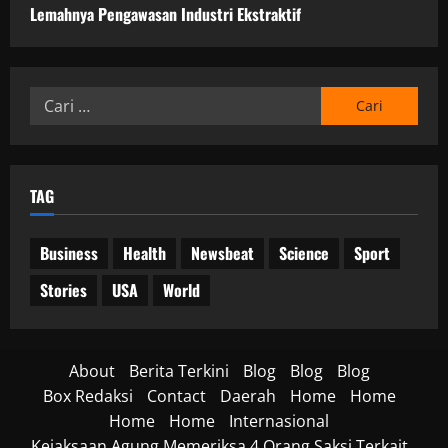
Lemahnya Pengawasan Industri Ekstraktif
Cari
untuk:
TAG
Business
Health
Newsbeat
Science
Sport
Stories
USA
World
About
Berita Terkini
Blog
Blog
Blog
Box Redaksi
Contact
Daerah
Home
Home
Home
Home
Internasional
Kejaksaan Agung Memeriksa 4 Orang Saksi Terkait