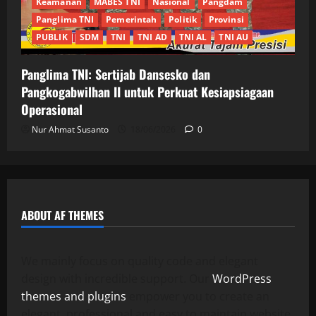
Keamanan
MABES TNI
Nasional
Pangdam
Panglima TNI
Pemerintah
Politik
Provinsi
PUBLIK
SDM
TNI
TNI AD
TNI AL
TNI AU
Panglima TNI: Sertijab Dansesko dan
Pangkogabwilhan II untuk Perkuat Kesiapsiagaan
Operasional
Nur Ahmat Susanto
18/06/2026
0
ABOUT AF THEMES
We mainly focus on quality code and elegant
design with incredible support. Our
WordPress
themes and plugins
empower you to create an
elegant, professional and easy to maintain website