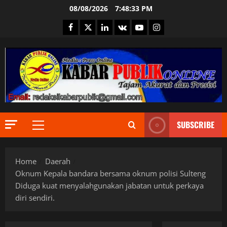
Skip
08/08/2026
7:48:34 PM
to
Facebook
Twitter
Linkedin
VK
Youtube
Instagram
content
SUBSCRIBE
Primary
Menu
Berita Ter
Home
Daerah
Bogor
DPR RI
Oknum Kepala bandara bersama oknum polisi Sulteng
Ekonomi
Diduga kuat menyalahgunakan jabatan untuk perkaya
Informas
2
diri sendiri.
Internasi
JURNALIS
Berita Ter
Keamana
DPR RI