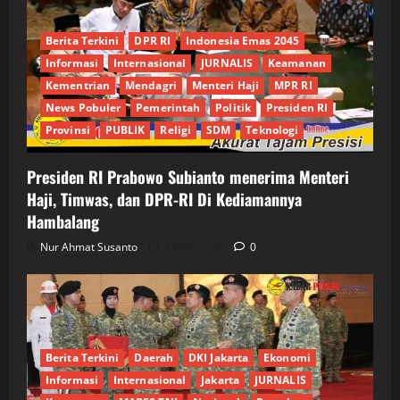
Berita Terkini
DPR RI
Indonesia Emas 2045
Informasi
Internasional
JURNALIS
Keamanan
Kementrian
Mendagri
Menteri Haji
MPR RI
News Pobuler
Pemerintah
Politik
Presiden RI
Provinsi
PUBLIK
Religi
SDM
Teknologi
Presiden RI Prabowo Subianto menerima Menteri
Haji, Timwas, dan DPR-RI Di Kediamannya
Hambalang
Nur Ahmat Susanto
18/06/2026
0
Berita Terkini
Daerah
DKI Jakarta
Ekonomi
Informasi
Internasional
Jakarta
JURNALIS