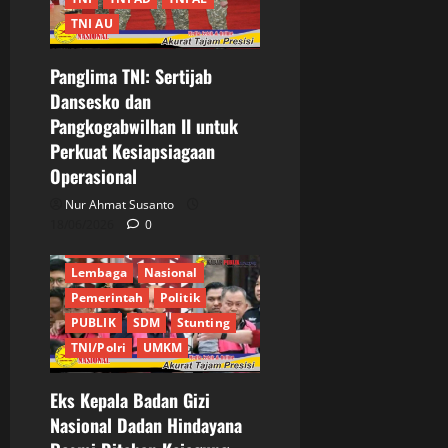
APH
Berita Terkini
TNI AU
BGN
BPK RI
Panglima TNI: Sertijab
Indonesia Emas 2045
Dansesko dan
Informasi
Internasional
Pangkogabwilhan II untuk
Jakarta
Jaksa Agung
Perkuat Kesiapsiagaan
JAM - PIDSUS
JPU
Operasional
JURNALIS
Keadilan
Keamanan
Nur Ahmat Susanto
Kejaksaan Agung
18/06/2026
0
Korupsi
KPK RI
Lembaga
Nasional
Pemerintah
Politik
PUBLIK
SDM
Stunting
TNI/Polri
UMKM
Eks Kepala Badan Gizi
Nasional Dadan Hindayana