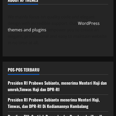
ABOUT AF THEMES
We mainly focus on quality code and elegant
design with incredible support. Our
WordPress
themes and plugins
empower you to create an
elegant, professional and easy to maintain website
in no time at all.
POS-POS TERBARU
Presiden RI Prabowo Subianto, menerima Menteri Haji dan
umroh,Timwas Haji dan DPR-RI
Presiden RI Prabowo Subianto menerima Menteri Haji,
Timwas, dan DPR-RI Di Kediamannya Hambalang