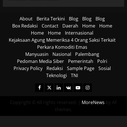
About
Berita Terkini
Blog
Blog
Blog
Box Redaksi
Contact
Daerah
Home
Home
Home
Home
Internasional
Kejaksaan Agung Memeriksa 4 Orang Saksi Terkait
Perkara Komoditi Emas
Manyuasin
Nasional
Palembang
Pedoman Media Siber
Pemerintah
Polri
Privacy Policy
Redaksi
Sample Page
Sosial
Teknologi
TNI
Facebook
Twitter
Linkedin
VK
Youtube
Instagram
Copyright © All rights reserved.
|
MoreNews
by AF
themes.