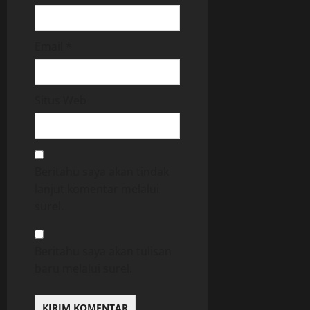
Email
*
Situs Web
Beritahu saya akan tindak
lanjut komentar melalui
surel.
Beritahu saya akan tulisan
baru melalui surel.