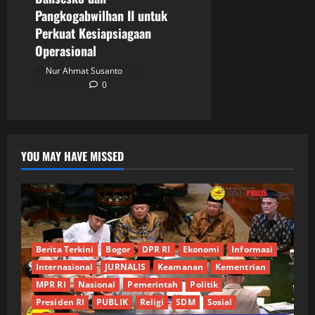
Pangkogabwilhan II untuk
Perkuat Kesiapsiagaan
Operasional
Nur Ahmat Susanto
18/06/2026
0
YOU MAY HAVE MISSED
Berita Terkini
Bogor
DPR RI
Ekonomi
Informasi
Internasional
JURNALIS
Keamanan
Kementrian
MPR RI
Nasional
Pemerintah
Politik
Presiden RI
PUBLIK
Religi
SDM
Sosial