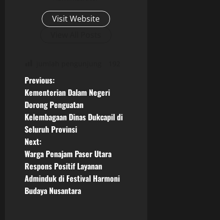
Visit Website
View All Posts
jumlah pengunjung
192
P
Previous:
Kementerian Dalam Negeri
o
Dorong Penguatan
Kelembagaan Dinas Dukcapil di
s
Seluruh Provinsi
t
Next:
Warga Penajam Paser Utara
n
Respons Positif Layanan
Adminduk di Festival Harmoni
a
Budaya Nusantara
v