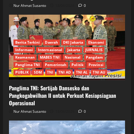
Nur Ahmat Susanto
18/06/2026
0
Berita Terkini
Daerah
DKI Jakarta
Ekonomi
Informasi
Internasional
Jakarta
JURNALIS
Keamanan
MABES TNI
Nasional
Pangdam
Panglima TNI
Pemerintah
Politik
Provinsi
PUBLIK
SDM
TNI
TNI AD
TNI AL
TNI AU
Panglima TNI: Sertijab Dansesko dan
Pangkogabwilhan II untuk Perkuat Kesiapsiagaan
Operasional
Nur Ahmat Susanto
18/06/2026
0