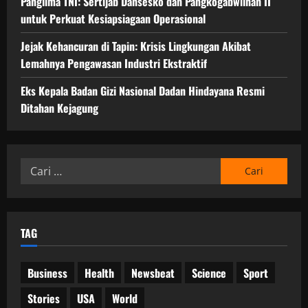
Panglima TNI: Sertijab Dansesko dan Pangkogabwilhan II
untuk Perkuat Kesiapsiagaan Operasional
Jejak Kehancuran di Tapin: Krisis Lingkungan Akibat
Lemahnya Pengawasan Industri Ekstraktif
Eks Kepala Badan Gizi Nasional Dadan Hindayana Resmi
Ditahan Kejagung
Cari
untuk:
TAG
Business
Health
Newsbeat
Science
Sport
Stories
USA
World