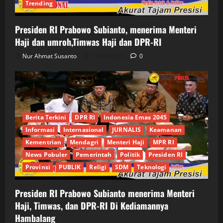
Trending
Presiden RI Prabowo Subianto, menerima Menteri
Haji dan umroh,Timwas Haji dan DPR-RI
Nur Ahmat Susanto
18/06/2026
0
Berita Terkini
DPR RI
Indonesia Emas 2045
Informasi
Internasional
JURNALIS
Keamanan
Kementrian
Mendagri
Menteri Haji
MPR RI
News Pobuler
Pemerintah
Politik
Presiden RI
Provinsi
PUBLIK
Religi
SDM
Teknologi
Presiden RI Prabowo Subianto menerima Menteri
Haji, Timwas, dan DPR-RI Di Kediamannya
Hambalang