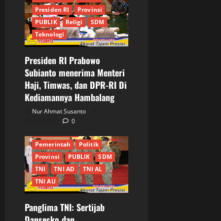
Presiden RI
Provinsi
PUBLIK
Religi
SDM
Teknologi
Presiden RI Prabowo
Berita Terkini
Daerah
Subianto menerima Menteri
DKI Jakarta
Ekonomi
Haji, Timwas, dan DPR-RI Di
Informasi
Internasional
Kediamannya Hambalang
Jakarta
JURNALIS
Keamanan
MABES TNI
Nur Ahmat Susanto
Nasional
Pangdam
18/06/2026
0
Panglima TNI
Pemerintah
Politik
Provinsi
PUBLIK
SDM
TNI
TNI AD
TNI AL
TNI AU
Panglima TNI: Sertijab
Dansesko dan