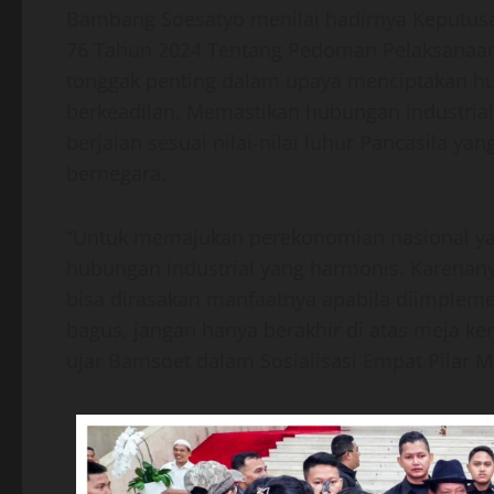
Bambang Soesatyo menilai hadirnya Keputus
76 Tahun 2024 Tentang Pedoman Pelaksanaan
tonggak penting dalam upaya menciptakan hu
berkeadilan. Memastikan hubungan industria
berjalan sesuai nilai-nilai luhur Pancasila 
bernegara.
“Untuk memajukan perekonomian nasional yan
hubungan industrial yang harmonis. Karenany
bisa dirasakan manfaatnya apabila diimpleme
bagus, jangan hanya berakhir di atas meja ker
ujar Bamsoet dalam Sosialisasi Empat Pilar MP