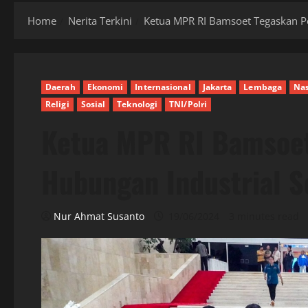
Home
Nerita Terkini
Ketua MPR RI Bamsoet Tegaskan Per
Daerah
Ekonomi
Internasional
Jakarta
Lembaga
Nas
Religi
Sosial
Teknologi
TNI/Polri
Ketua MPR RI Bamsoet
Hubungan Industrial Se
Nur Ahmat Susanto
19/06/2024
3 minutes read