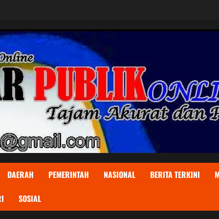
DAERAH
PEMERINTAH
NASIONAL
BERITA TERKINI
M
I
SOSIAL