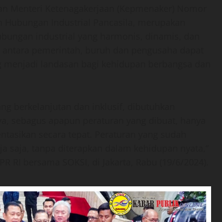
an Menteri Ketenagakerjaan (Kepmenaker) Nomor
 Hubungan Industrial Pancasila, merupakan
bungan industrial yang harmonis, dinamis, dan
l antara pemerintah, buruh dan pengusaha dapat
yang menjadi landasan bagi kehidupan berbangsa dan
g berkelanjutan dan inklusif, dibutuhkan
a, sebagus apapun peraturan yang dibuat, hanya
ntasikan secara tepat. Peraturan yang sudah
ja saja, tanpa diterapkan dalam kehidupan nyata,”
R RI bersama SOKSI, di Jakarta, Rabu (19/6/2024).