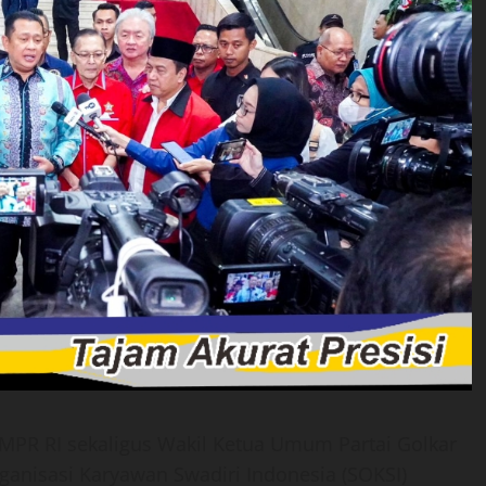
a MPR RI sekaligus Wakil Ketua Umum Partai Golkar
anisasi Karyawan Swadiri Indonesia (SOKSI)