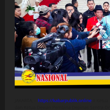
JAKARTA, –
https://kabarpublik.online
II Ketu
dan Ketua Dewan Pembina Depinas Sentra Org