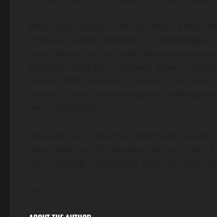
Wakil Ketua Umum FKPPI dan Wakil Ketua Um
Polhukam KADIN Indonesia ini menerangkan, d
mata bahwa saat ini masih ada masalah keter
tantangan yang harus dijawab dalam memaks
Statistik (BPS) mencatat, hampir 10 juta atau 
berstatus tidak memiliki kegiatan, baik kegia
training/pelatihan.
“Jika data Gen Z ditambah kelompok usia 25-
yang tidak memiliki kegiatan. Artinya, 2 dar
justru sedang menganggur atau tidak memilik
Red