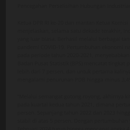
Pencegahan Perselisihan Hubungan Industria
Ketua DPR RI ke-20 dan mantan Ketua Komisi
menjelaskan, selama satu dekade terakhir, 
yang luar biasa. Berhasil melalui berbagai ta
pandemi COVID-19. Pertumbuhan ekonomi nasi
pada periode tahun 2020-2021, menyebabkan 
Badan Pusat Statistik (BPS) mencatat tingka
lebih dari 7 persen, dan untuk pertama kalin
mengalami penurunan PDB hingga minus 3,49
“Melalui semangat gotong royong, akhirnya ki
pada kuartal kedua tahun 2021, dimana per
persen. Sepanjang tahun 2022 dan 2023 hing
stabil di atas 5 persen. Dengan pertumbuhan 
Februari 2024 turun hingga mencapai angka 4,