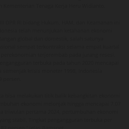
n Kementerian Tenaga Kerja Heru Widianto.
 III DPR RI bidang Hukum, HAM, dan Keamanan ini
Indonesia telah menunjukan ketahanan ekonomi
ntangan global dan domestik, salah satunya
onal sempat terkontraksi selama empat kuartal
perekonomian terjerembab pada jurang resesi.
t pengangguran terbuka pada tahun 2020 mencapai
ya semenjak krisis moneter 1998, Indonesia
 persen.
ta bisa melakukan titik balik kebangkitan ekonomi
tumbuhan ekonomi melonjak hingga mencapai 7.07
ga triwulan pertama 2024, pertumbuhan ekonomi
yang stabil, Tingkat pengangguran terbuka per
82 persen,” jelas Bamsoet.