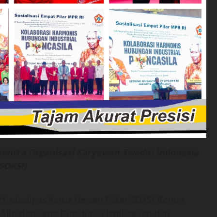
 Sentra Organisasi Karyawan Swadiri Indonesia
(SOKSI)
e-21 sekaligus Ketua Dewan Pakar SOKSI Bomer
Siburian serta Direktur Kelembagaan dan