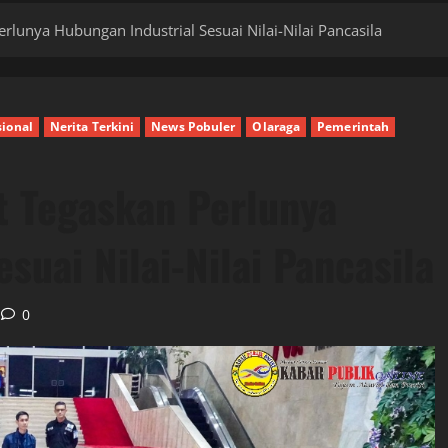
lunya Hubungan Industrial Sesuai Nilai-Nilai Pancasila
ional
Nerita Terkini
News Pobuler
Olaraga
Pemerintah
 Tegaskan Perlunya
suai Nilai-Nilai Pancasila
0