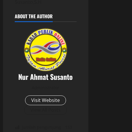
Susanto,S.H
0
ABOUT THE AUTHOR
Nur Ahmat Susanto
Administrator
Visit Website
View All Posts
jumlah pengunjung
153