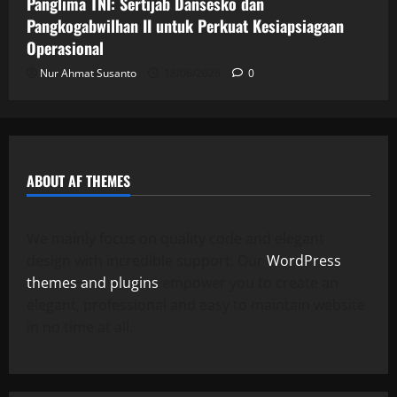
Panglima TNI: Sertijab Dansesko dan
Pangkogabwilhan II untuk Perkuat Kesiapsiagaan
Operasional
Nur Ahmat Susanto
18/06/2026
0
ABOUT AF THEMES
We mainly focus on quality code and elegant
design with incredible support. Our
WordPress
themes and plugins
empower you to create an
elegant, professional and easy to maintain website
in no time at all.