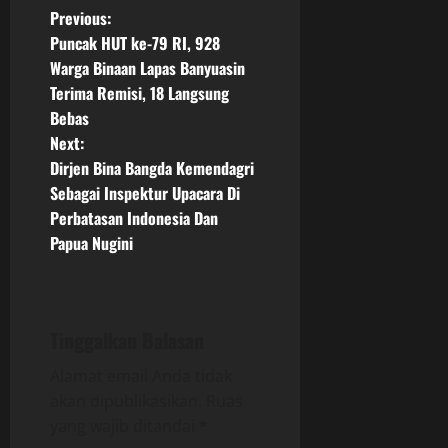
P
Previous:
Puncak HUT ke-79 RI, 928
o
Warga Binaan Lapas Banyuasin
Terima Remisi, 18 Langsung
s
Bebas
t
Next:
Dirjen Bina Bangda Kemendagri
n
Sebagai Inspektur Upacara Di
Perbatasan Indonesia Dan
a
Papua Nugini
v
i
Tinggalkan Balasan
g
Alamat email Anda tidak
a
akan dipublikasikan.
Ruas
yang wajib ditandai
*
t