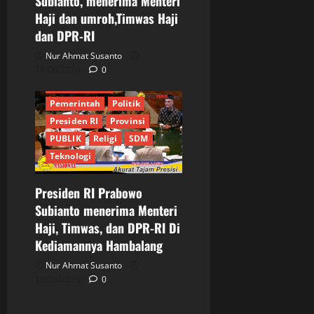
Subianto, menerima Menteri
Haji dan umroh,Timwas Haji
Informasi
Internasional
dan DPR-RI
JURNALIS
Keamanan
Kementrian
Mendagri
Nur Ahmat Susanto
Menteri Haji
MPR RI
18/06/2026
0
News Pobuler
Pemerintah
Politik
Presiden RI
Provinsi
PUBLIK
Religi
SDM
Teknologi
Presiden RI Prabowo
Subianto menerima Menteri
Haji, Timwas, dan DPR-RI Di
Kediamannya Hambalang
Nur Ahmat Susanto
18/06/2026
0