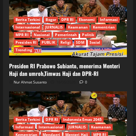
Berita Terkini
Bogor
DPR RI
Ekonomi
Informasi
Internasional
JURNALIS
Keamanan
Kementrian
MPR RI
Nasional
Pemerintah
Politik
Presiden RI
PUBLIK
Religi
SDM
Sosial
Trending
Presiden RI Prabowo Subianto, menerima Menteri
Haji dan umroh,Timwas Haji dan DPR-RI
Nur Ahmat Susanto
18/06/2026
0
Berita Terkini
DPR RI
Indonesia Emas 2045
Informasi
Internasional
JURNALIS
Keamanan
Kementrian
Mendagri
Menteri Haji
MPR RI