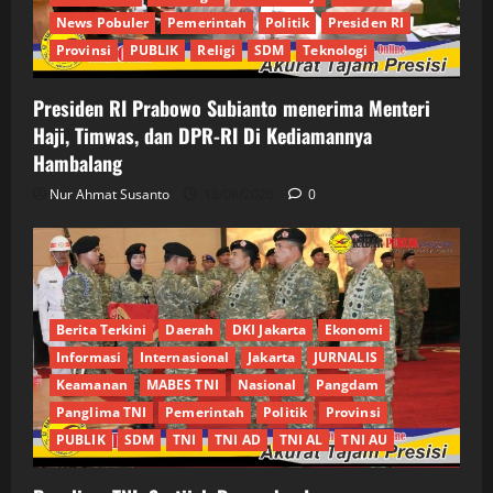
News Pobuler
Pemerintah
Politik
Presiden RI
Provinsi
PUBLIK
Religi
SDM
Teknologi
Presiden RI Prabowo Subianto menerima Menteri
Haji, Timwas, dan DPR-RI Di Kediamannya
Hambalang
Nur Ahmat Susanto
18/06/2026
0
Berita Terkini
Daerah
DKI Jakarta
Ekonomi
Informasi
Internasional
Jakarta
JURNALIS
Keamanan
MABES TNI
Nasional
Pangdam
Panglima TNI
Pemerintah
Politik
Provinsi
PUBLIK
SDM
TNI
TNI AD
TNI AL
TNI AU