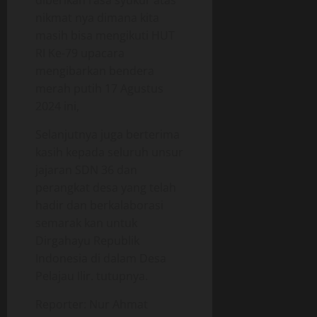
diberikan rasa syukur atas
m
t
i
nikmat nya dimana kita
b
i
a
masih bisa mengikuti HUT
a
f
g
RI Ke-79 upacara
l
a
a
mengibarkan bendera
05/06/202
a
n
merah putih 17 Agustus
n
0
g
2024 ini,
O
p
Selanjutnya juga berterima
18/06/202
e
kasih kepada seluruh unsur
r
0
a
jajaran SDN 36 dan
s
perangkat desa yang telah
i
hadir dan berkalaborasi
o
semarak kan untuk
n
Dirgahayu Republik
a
Indonesia di dalam Desa
l
Pelajau Ilir. tutupnya.
18/06/202
Reporter: Nur Ahmat