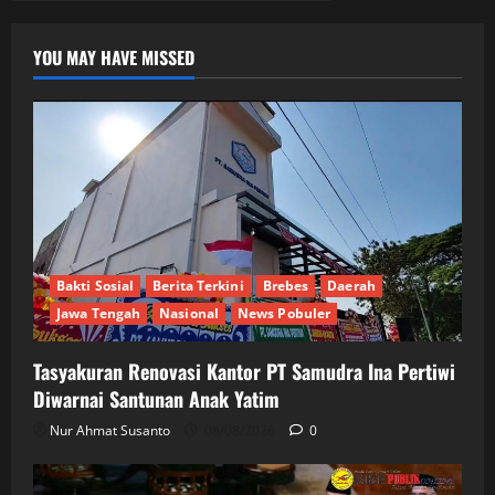
YOU MAY HAVE MISSED
Bakti Sosial
Berita Terkini
Brebes
Daerah
Jawa Tengah
Nasional
News Pobuler
Tasyakuran Renovasi Kantor PT Samudra Ina Pertiwi
Diwarnai Santunan Anak Yatim
Nur Ahmat Susanto
08/08/2026
0