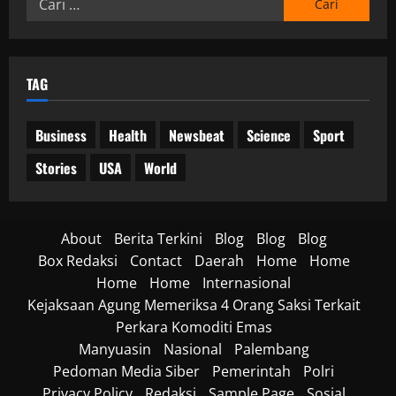
untuk:
TAG
Business
Health
Newsbeat
Science
Sport
Stories
USA
World
About
Berita Terkini
Blog
Blog
Blog
Box Redaksi
Contact
Daerah
Home
Home
Home
Home
Internasional
Kejaksaan Agung Memeriksa 4 Orang Saksi Terkait
Perkara Komoditi Emas
Manyuasin
Nasional
Palembang
Pedoman Media Siber
Pemerintah
Polri
Privacy Policy
Redaksi
Sample Page
Sosial