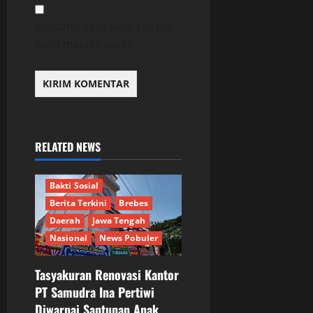
Beritahu saya akan tulisan
baru melalui surel.
RELATED NEWS
Bakti Sosial
Berita Terkini
Brebes
Daerah
Jawa Tengah
Nasional
News Pobuler
Tasyakuran Renovasi Kantor
PT Samudra Ina Pertiwi
Diwarnai Santunan Anak
Berita Terkini
Bogor