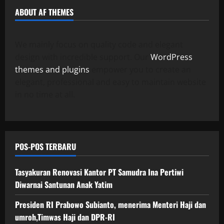
ABOUT AF THEMES
We mainly focus on quality code and elegant
design with incredible support. Our
WordPress
themes and plugins
empower you to create an
elegant, professional and easy to maintain website
in no time at all.
POS-POS TERBARU
Tasyakuran Renovasi Kantor PT Samudra Ina Pertiwi
Diwarnai Santunan Anak Yatim
Presiden RI Prabowo Subianto, menerima Menteri Haji dan
umroh,Timwas Haji dan DPR-RI