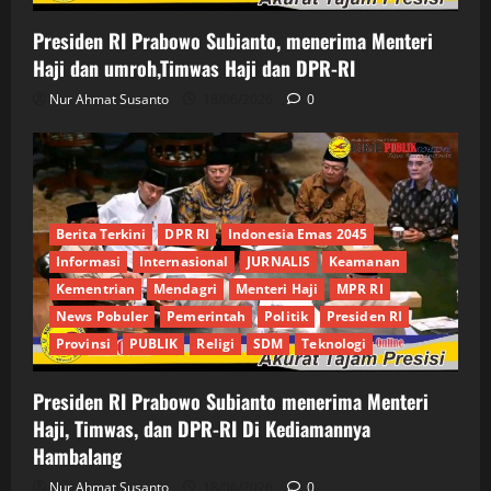
Presiden RI Prabowo Subianto, menerima Menteri
Haji dan umroh,Timwas Haji dan DPR-RI
Nur Ahmat Susanto
18/06/2026
0
Berita Terkini
DPR RI
Indonesia Emas 2045
Informasi
Internasional
JURNALIS
Keamanan
Kementrian
Mendagri
Menteri Haji
MPR RI
News Pobuler
Pemerintah
Politik
Presiden RI
Provinsi
PUBLIK
Religi
SDM
Teknologi
Presiden RI Prabowo Subianto menerima Menteri
Haji, Timwas, dan DPR-RI Di Kediamannya
Hambalang
Nur Ahmat Susanto
18/06/2026
0