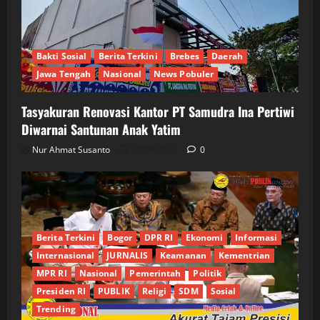
Bakti Sosial
Berita Terkini
Brebes
Daerah
Jawa Tengah
Nasional
News Pobuler
Tasyakuran Renovasi Kantor PT Samudra Ina Pertiwi
Diwarnai Santunan Anak Yatim
Nur Ahmat Susanto
08/08/2026
0
Berita Terkini
Bogor
DPR RI
Ekonomi
Informasi
Internasional
JURNALIS
Keamanan
Kementrian
MPR RI
Nasional
Pemerintah
Politik
Presiden RI
PUBLIK
Religi
SDM
Sosial
Trending