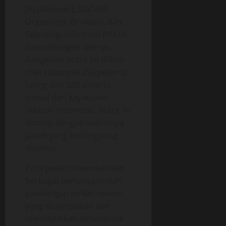
(Aspakrindo), Staf Ahli
Organisasi, Birokrasi, dan
Teknologi Informasi PPATK
dan undangan lainnya.
Rangkaian acara ini diikuti
oleh sebanyak 250 peserta
luring dan 580 peserta
virtual dari Kejaksaan
seluruh Indonesia. Acara ini
ditutup dengan sesi tanya
jawab yang berlangsung
dinamis.
Para peserta memberikan
berbagai pertanyaan dan
pandangan terkait materi
yang disampaikan dan
menunjukkan antusiasme