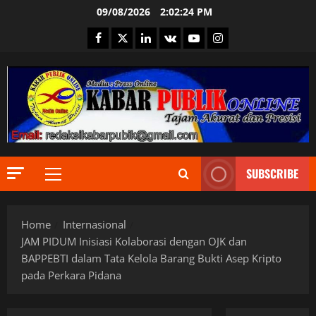
Skip
09/08/2026
2:02:25 PM
to
Facebook
Twitter
Linkedin
VK
Youtube
Instagram
content
Berita Ter
Bogor
DPR RI
Ekonomi
SUBSCRIBE
Informas
Primary
2
Internasi
Menu
JURNALIS
Berita Ter
Keamana
Home
Internasional
DPR RI
Kementri
Indonesia
MPR RI
JAM PIDUM Inisiasi Kolaborasi dengan OJK dan
Informas
Nasional
BAPPEBTI dalam Tata Kelola Barang Bukti Asep Kripto
Internasi
Pemerint
3
pada Perkara Pidana
JURNALIS
Politik
Keamana
Presiden 
Berita Ter
Kementri
PUBLIK
Daerah