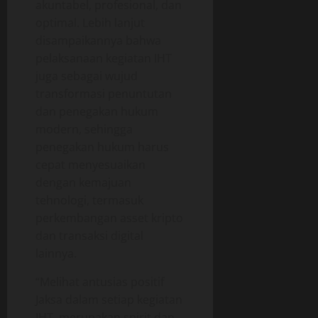
akuntabel, profesional, dan
optimal. Lebih lanjut
disampaikannya bahwa
pelaksanaan kegiatan IHT
juga sebagai wujud
transformasi penuntutan
dan penegakan hukum
modern, sehingga
penegakan hukum harus
cepat menyesuaikan
dengan kemajuan
tehnologi, termasuk
perkembangan asset kripto
dan transaksi digital
lainnya.
“Melihat antusias positif
Jaksa dalam setiap kegiatan
IHT, merupakan spirit dan