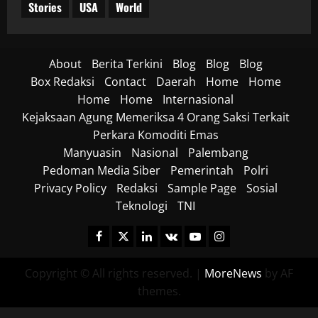
Stories
USA
World
About
Berita Terkini
Blog
Blog
Blog
Box Redaksi
Contact
Daerah
Home
Home
Home
Home
Internasional
Kejaksaan Agung Memeriksa 4 Orang Saksi Terkait
Perkara Komoditi Emas
Manyuasin
Nasional
Palembang
Pedoman Media Siber
Pemerintah
Polri
Privacy Policy
Redaksi
Sample Page
Sosial
Teknologi
TNI
Facebook
Twitter
Linkedin
VK
Youtube
Instagram
Copyright © All rights reserved.
|
MoreNews
by AF
themes.