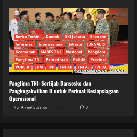
Berita Terkini
Daerah
DKI Jakarta
Ekonomi
Informasi
Internasional
Jakarta
JURNALIS
Keamanan
MABES TNI
Nasional
Pangdam
Panglima TNI
Pemerintah
Politik
Provinsi
PUBLIK
SDM
TNI
TNI AD
TNI AL
TNI AU
Panglima TNI: Sertijab Dansesko dan
Pangkogabwilhan II untuk Perkuat Kesiapsiagaan
Operasional
Nur Ahmat Susanto
18/06/2026
0