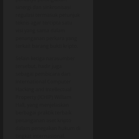
sinergi dan sinkronisasi
regulasi termasuk petunjuk
teknis agar tercipta satu
visi yang sama dalam
penanganan perkara yang
terkait barang bukti kripto.
Selain ketiga narasumber
tersebut, hadir juga
sebagai pembicara dari
International Computer
Hacking and Intellectual
Property (ICHIP) William
Hall, yang menjelaskan
berbagai praktik terbaik
penanganan aset kripto
dalam penegakan hukum di
tingkat internasional.