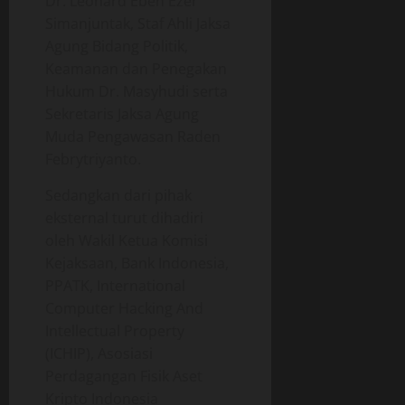
Dr. Leonard Eben Ezer
Simanjuntak, Staf Ahli Jaksa
Agung Bidang Politik,
Keamanan dan Penegakan
Hukum Dr. Masyhudi serta
Sekretaris Jaksa Agung
Muda Pengawasan Raden
Febrytriyanto.
Sedangkan dari pihak
eksternal turut dihadiri
oleh Wakil Ketua Komisi
Kejaksaan, Bank Indonesia,
PPATK, International
Computer Hacking And
Intellectual Property
(ICHIP), Asosiasi
Perdagangan Fisik Aset
Kripto Indonesia