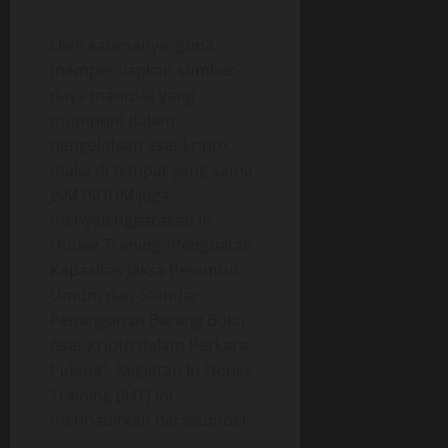
m
t
i
b
i
a
Oleh karenanya, guna
a
f
g
mempersiapkan sumber
l
a
daya manusia yang
a
05/06/202
a
mumpuni dalam
n
n
0
g
pengelolaan aset kripto,
O
maka di tempat yang sama
p
18/06/202
JAM PIDUM juga
e
r
menyelenggarakan In
0
a
House Traning “Penguatan
s
Kapasitas Jaksa Penuntut
i
Umum dan Standar
o
Penanganan Barang Bukti
n
Aset Kripto dalam Perkara
a
Pidana”. Kegiatan In House
l
Training (IHT) ini
menhadirkan narasumber:
18/06/202