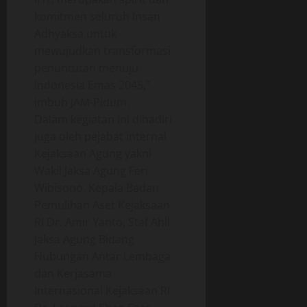
komitmen seluruh Insan
Adhyaksa untuk
mewujudkan transformasi
penuntutan menuju
Indonesia Emas 2045,”
imbuh JAM-Pidum.
Dalam kegiatan ini dihadiri
juga oleh pejabat internal
Kejaksaan Agung yakni
Wakil Jaksa Agung Feri
Wibisono, Kepala Badan
Pemulihan Aset Kejaksaan
RI Dr. Amir Yanto, Staf Ahli
Jaksa Agung Bidang
Hubungan Antar Lembaga
dan Kerjasama
Internasional Kejaksaan RI