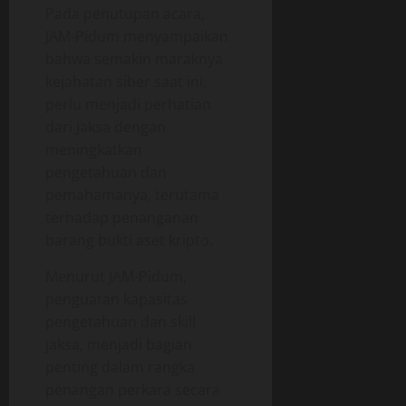
Pada penutupan acara,
JAM-Pidum menyampaikan
bahwa semakin maraknya
kejahatan siber saat ini,
perlu menjadi perhatian
dari Jaksa dengan
meningkatkan
pengetahuan dan
pemahamanya, terutama
terhadap penanganan
barang bukti aset kripto.
Menurut JAM-Pidum,
penguatan kapasitas
pengetahuan dan skill
jaksa, menjadi bagian
penting dalam rangka
penangan perkara secara