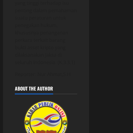
yang tinggi terhadap isu
penting dalam pemahaman
suatu peraturan untuk
penegakan hukum,
khususnya penanganan
perkara terkait barang
bukti asset kripto yang
dilaksanakan Jaksa di
seluruh Indonesia. (K.3.3.1)
Reporter: Nur Ahmat,S.H
ABOUT THE AUTHOR