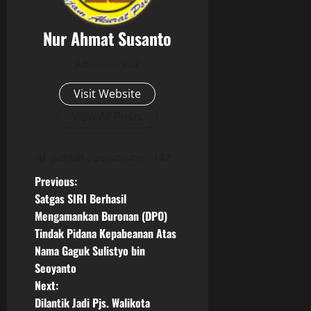
Nur Ahmat Susanto
Administrator
Visit Website
View All Posts
jumlah pengunjung
142
P
Previous:
Satgas SIRI Berhasil
o
Mengamankan Buronan (DPO)
Tindak Pidana Kepabeanan Atas
s
Nama Gaguk Sulistyo bin
t
Seoyanto
Next:
n
Dilantik Jadi Pjs. Walikota