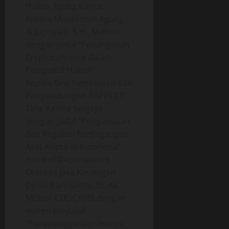
0
Hakim Agung Kamar
Pidana Mahkamah Agung
RI Jupriyadi, S H., M.Hum
dengan judul “Penanganan
Cryptocurrency dalam
Perspektif Hakim”.
Kepala Biro Pembinaan dan
Pengembangan BAPPEBTI
Tirta Karma Senjaya
dengan judul “Pengawasan
dan Regulasi Perdagangan
Aset Kripto di Indonesia”.
Head of Departement
Otoritas Jasa Keuangan
Djoko Kurnijanto, SE. Ak.
MCom, CFE, CAMS dengan
materi berjudul
“Penyelenggaraan Inovasi