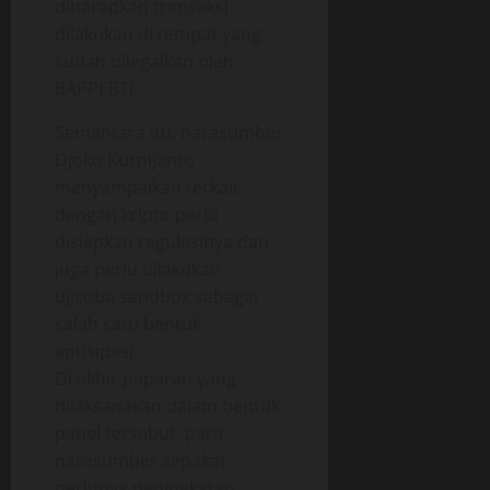
diharapkan transaksi
dilakukan di tempat yang
sudah dilegalkan oleh
BAPPEBTI.
Semantara itu, narasumber
Djoko Kurnijanto
menyampaikan terkait
dengan kripto perlu
disiapkan regulasinya dan
juga perlu dilakukan
ujicoba sandbox sebagai
salah satu bentuk
antisipasi.
Di akhir paparan yang
dilaksanakan dalam bentuk
panel tersebut, para
narasumber sepakat
perlunya peningkatan