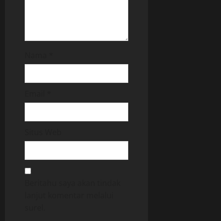
Nama
*
Email
*
Situs Web
Beritahu saya akan tindak
lanjut komentar melalui
surel.