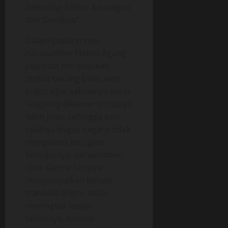
Teknologi Sektor Keuangan
dan Sandbox”.
Dalam paparannya,
narasumber Hakim Agung
Jupriyadi menjelaskan
terkait barang bukti aset
kripto agar sebaiknya perlu
langsung dikonversi supaya
lebih jelas, sehingga saat
nilainya bagus negara tidak
mengalami kerugian.
Selanjutnya, narasumber
Tirta Karma Senjaya
menyampaikan bahwa
transaksi kripto terus
meningkat setiap
tahunnya, namun