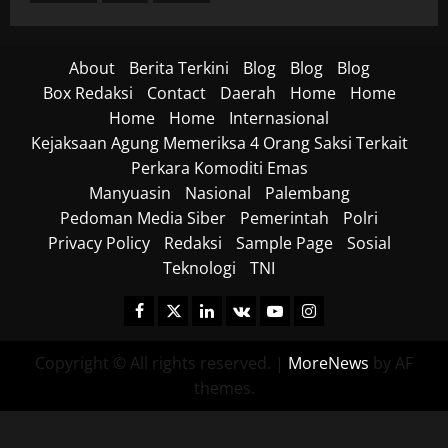
About
Berita Terkini
Blog
Blog
Blog
Box Redaksi
Contact
Daerah
Home
Home
Home
Home
Internasional
Kejaksaan Agung Memeriksa 4 Orang Saksi Terkait
Perkara Komoditi Emas
Manyuasin
Nasional
Palembang
Pedoman Media Siber
Pemerintah
Polri
Privacy Policy
Redaksi
Sample Page
Sosial
Teknologi
TNI
Facebook
Twitter
Linkedin
VK
Youtube
Instagram
Copyright © All rights reserved.
|
MoreNews
by AF
themes.