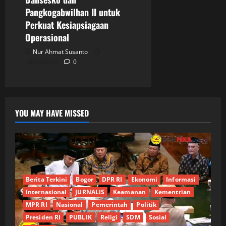
Pangkogabwilhan II untuk
Perkuat Kesiapsiagaan
Operasional
Nur Ahmat Susanto
18/06/2026
0
YOU MAY HAVE MISSED
Berita Terkini
Bogor
DPR RI
Ekonomi
Informasi
Internasional
JURNALIS
Keamanan
Kementrian
MPR RI
Nasional
Pemerintah
Politik
Presiden RI
PUBLIK
Religi
SDM
Sosial