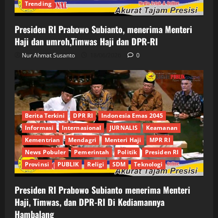
Trending
Presiden RI Prabowo Subianto, menerima Menteri
Haji dan umroh,Timwas Haji dan DPR-RI
Nur Ahmat Susanto
18/06/2026
0
Berita Terkini
DPR RI
Indonesia Emas 2045
Informasi
Internasional
JURNALIS
Keamanan
Kementrian
Mendagri
Menteri Haji
MPR RI
News Pobuler
Pemerintah
Politik
Presiden RI
Provinsi
PUBLIK
Religi
SDM
Teknologi
Presiden RI Prabowo Subianto menerima Menteri
Haji, Timwas, dan DPR-RI Di Kediamannya
Hambalang