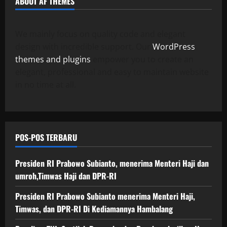
ABOUT AF THEMES
We mainly focus on quality code and elegant
design with incredible support. Our
WordPress
themes and plugins
empower you to create an
elegant, professional and easy to maintain website
in no time at all.
POS-POS TERBARU
Presiden RI Prabowo Subianto, menerima Menteri Haji dan
umroh,Timwas Haji dan DPR-RI
Presiden RI Prabowo Subianto menerima Menteri Haji,
Timwas, dan DPR-RI Di Kediamannya Hambalang