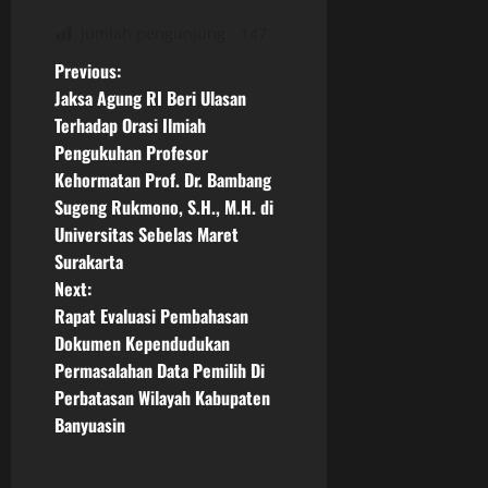
jumlah pengunjung
147
P
Previous:
Jaksa Agung RI Beri Ulasan
o
Terhadap Orasi Ilmiah
Pengukuhan Profesor
s
Kehormatan Prof. Dr. Bambang
t
Sugeng Rukmono, S.H., M.H. di
Universitas Sebelas Maret
n
Surakarta
Next:
a
Rapat Evaluasi Pembahasan
v
Dokumen Kependudukan
Permasalahan Data Pemilih Di
i
Perbatasan Wilayah Kabupaten
Banyuasin
g