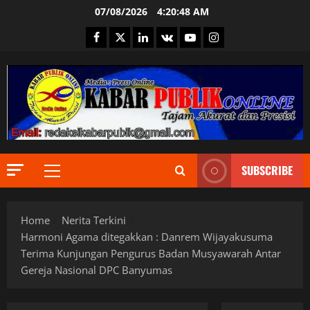
Skip
07/08/2026
4:20:49 AM
to
Facebook
Twitter
Linkedin
VK
Youtube
Instagram
content
Berita Ter
DPR RI
Indonesia
Informas
SUBSCRIBE
Internasi
Primary
2
JURNALIS
Menu
Keamana
Berita Ter
Kementri
Home
Nerita Terkini
Daerah
Mendagri
DKI Jakar
Menteri H
Harmoni Agama ditegakkan : Danrem Wijayakusuma
Ekonomi
MPR RI
Terima Kunjungan Pengurus Badan Musyawarah Antar
Informas
News Pob
3
Gereja Nasional DPC Banyumas
Internasi
Pemerint
Jakarta
Presiden 
Berita Ter
JURNALIS
Provinsi