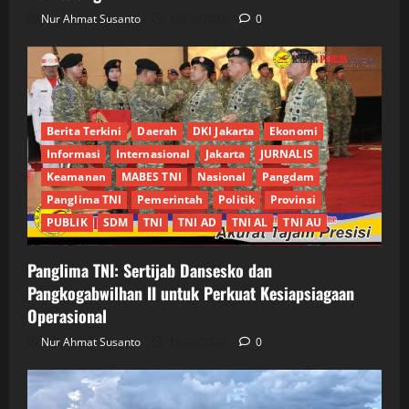
Nur Ahmat Susanto
18/06/2026
0
Berita Terkini
Daerah
DKI Jakarta
Ekonomi
Informasi
Internasional
Jakarta
JURNALIS
Keamanan
MABES TNI
Nasional
Pangdam
Panglima TNI
Pemerintah
Politik
Provinsi
PUBLIK
SDM
TNI
TNI AD
TNI AL
TNI AU
Panglima TNI: Sertijab Dansesko dan
Pangkogabwilhan II untuk Perkuat Kesiapsiagaan
Operasional
Nur Ahmat Susanto
18/06/2026
0