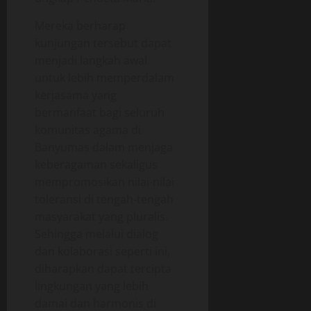
Mereka berharap
kunjungan tersebut dapat
menjadi langkah awal
untuk lebih memperdalam
kerjasama yang
bermanfaat bagi seluruh
komunitas agama di
Banyumas dalam menjaga
keberagaman sekaligus
mempromosikan nilai-nilai
toleransi di tengah-tengah
masyarakat yang pluralis.
Sehingga melalui dialog
dan kolaborasi seperti ini,
diharapkan dapat tercipta
lingkungan yang lebih
damai dan harmonis di