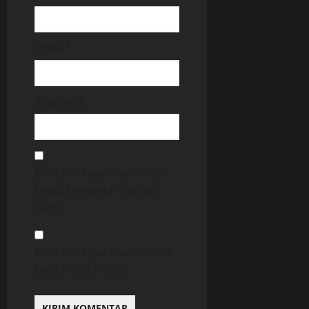
Email
*
Situs Web
Beritahu saya akan tindak
lanjut komentar melalui
surel.
Beritahu saya akan tulisan
baru melalui surel.