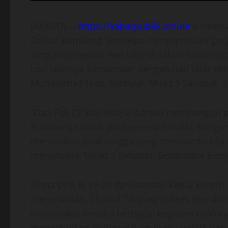
JAKARTA, –
https://kabarpublik.online
II NKetu
Golkar Bambang Soesatyo mengapresiasi perja
dengan perayaan hari lahir di tahun-tahun se
hari lahirnya bersamaan dengan hari lahir k
Mohammad Nuh. Bertajuk ‘Milad 3 Sahabat, Se
“Dari Pak CT kita belajar bahwa membangun p
Khususnya untuk para generasi muda, bangun
merupakan anak tangga yang membantu kita 
menghadiri ‘Milad 3 Sahabat, Senantiasa Bersy
Ketua DPR RI ke-20 dan mantan Ketua Komisi
menjelaskan, Chairul Tanjung sukses memba
masyarakat melalui berbagai kegiatan usaha 
mengabdikan dirinya dalam dunia politik da