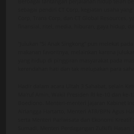
Berbagai tantangan perjalanan hidup telah be
sebagai pendiri CT Corp, kegiatan usaha yang 
Corp, Trans Corp, dan CT Global Resources, y
finansial, ritel, media, hiburan, gaya hidup,
“Julukan “Si Anak Singkong” pun melekat pada
makanan favoritnya, melainkan karena juluk
yang hidup di pinggiran masyarakat pada mas
kerendahan hati dan tak melupakan para saha
Hadir dalam acara Ultah 3 Sahabat, selain Ke
Ma’ruf Amin, Wakil Presiden RI ke-10 dan ke-12
Boediono. Menteri-menteri jajaran Kabinet 
Airlangga Hartarto, Menteri ATR/BPN Agus Ha
serta Menteri Pariwisata dan Ekonomi Kreati
Sumadi, Menteri Perdagangan Zulkifli Hasan,