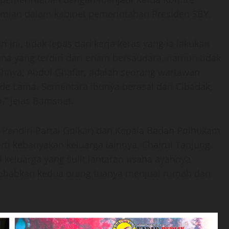
mian dalam kabinet pemerintahan Presiden SBY.
 ini, tidak lepas dari kerja keras yang ia lakukan
ana yang terdiri dari enam bersaudara, namun tidak
hnya, Abdul Ghafar, adalah seorang wartawan
de Lama. Sementara ibunya berasal dari Cibadak,
,” jelas Bamsoet.
endiri Partai Golkar) dan Kepala Badan Polhukam
ti kebanyakan keluarga lainnya, Chairul Tanjung
 keluarga yang sulit lantaran usaha ayahnya
yebabkan kedua orang tuanya menjual rumah dan