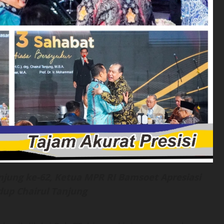
njung ke-62, Ketua MPR RI Bamsoet Apresiasi
dup Chairul Tanjung