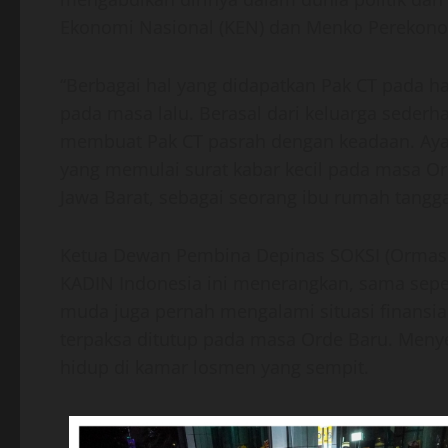
Ekonomi Nasional (KEN) dan Menko Perekono
“Berbagai hal yang didapatkan Pak CT pada hari
pada masa lalu. Berasal dari keluarga sederh
membuat Pak CT pasrah dengan keadaan. Aya
yang memulai surat kabar kecil pada masa Or
Jawa Barat, sebagai seorang ibu rumah tangga
Ketua Dewan Pembina Depinas SOKSI (Ormas P
KADIN Indonesia ini menerangkan, sama seper
muda juga pernah mengalami situasi finansial
terpaksa ditutup pada masa Orde Baru. Men
hidup di kamar losmen yang sempit.