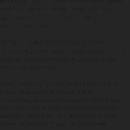
rhasil dilalui Pak CT, hingga kini mengantarkannya
terdiri dari tiga sub-holding utama, yakni Mega
ang beroperasi di berbagai sektor, termasuk
 dan sumber daya alam.
 diri Pak CT. Bukan karena singkong adalah
an tersebut digunakan untuk menggambarkan orang
a itu, dan berhasil menapaki kesuksesan dengan
batnya,” ujar Bamsoet.
tua MPT RI Bambang Soesatyo, Wakil Presiden RI
 Jusuf Kalla serta Wakil Presiden RI ke-11
Indonesia Maju di antaranya Menko Perekonomian
rimurti Yudhoyono (AHY), Mensos Tri Rismaharini,
f Sandiaga Uno, Menteri Perhubungan Budi Karya
 Menteri BUMN Erick Thohir, hingga Menteri