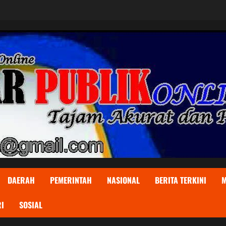
DAERAH
PEMERINTAH
NASIONAL
BERITA TERKINI
M
I
SOSIAL