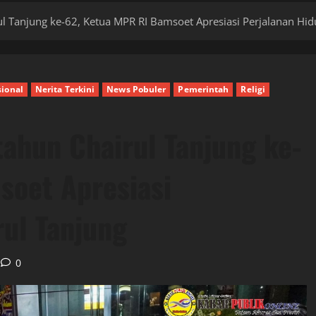
l Tanjung ke-62, Ketua MPR RI Bamsoet Apresiasi Perjalanan Hid
ional
Nerita Terkini
News Pobuler
Pemerintah
Religi
tahun Chairul Tanjung ke-
soet Apresiasi
rul Tanjung
0