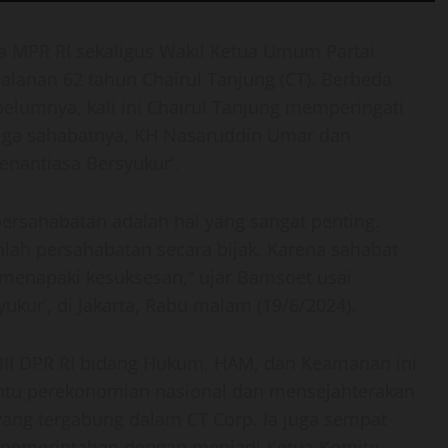
a MPR RI sekaligus Wakil Ketua Umum Partai
lanan 62 tahun Chairul Tanjung (CT). Berbeda
belumnya, kali ini Chairul Tanjung memperingati
etiga sahabatnya, KH Nasaruddin Umar dan
nantiasa Bersyukur’.
ersahabatan adalah hal yang sangat penting.
lah persahabatan secara bijak. Karena sahabat
menapaki kesuksesan,” ujar Bamsoet usai
ukur’, di Jakarta, Rabu malam (19/6/2024).
 III DPR RI bidang Hukum, HAM, dan Keamanan ini
ntu perekonomian nasional dan mensejahterakan
yang tergabung dalam CT Corp. Ia juga sempat
n pemerintahan dengan menjadi Ketua Komite