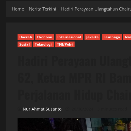
Home
Nerita Terkini
Hadiri Perayaan Ulangtahun Chairu
Daerah
Ekonomi
Internasional
Jakarta
Lembaga
Nas
Sosial
Teknologi
TNI/Polri
Hadiri Perayaan Ulang
62, Ketua MPR RI Bam
Perjalanan Hidup Chai
Nur Ahmat Susanto
20/06/2024
3 minutes read