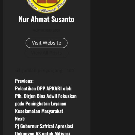
Nur Ahmat Susanto
Administrator
Visit Website
View All Posts
jumlah pengunjung
150
P
Previous:
Pelantikan DPP APKARI oleh
o
Plh. Dirjen Bina Adwil Fokuskan
pada Peningkatan Layanan
s
Keselamatan Masyarakat
t
Next:
Pj Gubernur Safrizal Apresiasi
n
Dukungan AS untuk Mitigasi