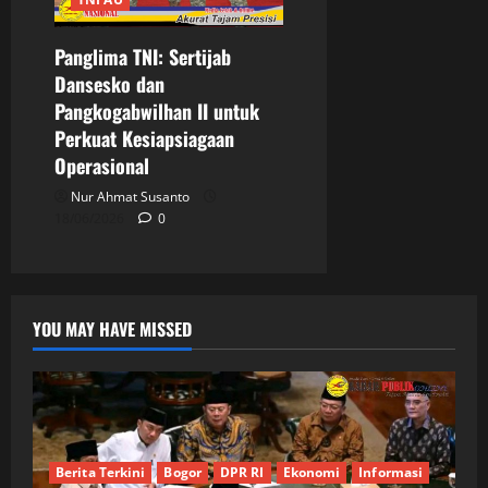
Panglima TNI: Sertijab
Dansesko dan
Pangkogabwilhan II untuk
Perkuat Kesiapsiagaan
Operasional
Nur Ahmat Susanto
18/06/2026
0
YOU MAY HAVE MISSED
Berita Terkini
Bogor
DPR RI
Ekonomi
Informasi