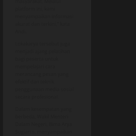
masyarakat. Melalui
platform ini, kami
menyampaikan informasi
akurat dan terkini,” kata
Andi.
Lokakarya tersebut juga
menjadi ajang pelatihan
bagi peserta untuk
mempelajari cara
merancang pesan yang
efektif dan teknik
penggunaan media sosial
secara profesional.
Dalam kesempatan yang
berbeda, Wakil Menteri
Dalam Negeri, Bima Arya
Sugiarto, menyampaikan