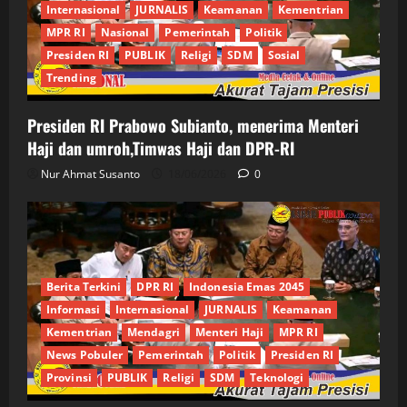
Internasional
JURNALIS
Keamanan
Kementrian
MPR RI
Nasional
Pemerintah
Politik
Presiden RI
PUBLIK
Religi
SDM
Sosial
Trending
Presiden RI Prabowo Subianto, menerima Menteri
Haji dan umroh,Timwas Haji dan DPR-RI
Nur Ahmat Susanto
18/06/2026
0
Berita Terkini
DPR RI
Indonesia Emas 2045
Informasi
Internasional
JURNALIS
Keamanan
Kementrian
Mendagri
Menteri Haji
MPR RI
News Pobuler
Pemerintah
Politik
Presiden RI
Provinsi
PUBLIK
Religi
SDM
Teknologi