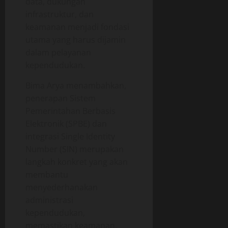
data, dukungan
infrastruktur, dan
keamanan menjadi fondasi
utama yang harus dijamin
dalam pelayanan
kependudukan.
Bima Arya menambahkan,
penerapan Sistem
Pemerintahan Berbasis
Elektronik (SPBE) dan
integrasi Single Identity
Number (SIN) merupakan
langkah konkret yang akan
membantu
menyederhanakan
administrasi
kependudukan,
memastikan keamanan,