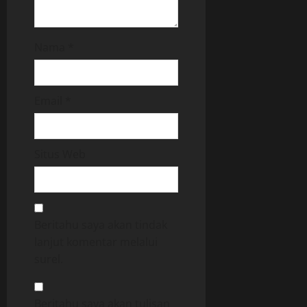
Nama
*
Email
*
Situs Web
Beritahu saya akan tindak
lanjut komentar melalui
surel.
Beritahu saya akan tulisan