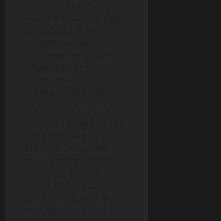
dukungannya terhadap
inisiatif transformasi digital
Ditjen Dukcapil. Ia
menegaskan bahwa
digitalisasi merupakan
langkah penting untuk
menghadirkan pelayanan
publik yang lebih baik.
“Pelayanan publik tidak
hanya soal kecepatan, tapi
juga ketepatan data dan
keamanan. Kedua faktor ini
esensial agar pelayanan
dasar yang diberikan
kepada masyarakat benar-
benar optimal,” ujar Bima
Arya. Menurutnya, validitas