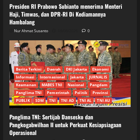
Presiden RI Prabowo Subianto menerima Menteri
Haji, Timwas, dan DPR-RI Di Kediamannya
Hambalang
Nur Ahmat Susanto
18/06/2026
0
Berita Terkini
Daerah
DKI Jakarta
Ekonomi
Informasi
Internasional
Jakarta
JURNALIS
Keamanan
MABES TNI
Nasional
Pangdam
Panglima TNI
Pemerintah
Politik
Provinsi
PUBLIK
SDM
TNI
TNI AD
TNI AL
TNI AU
Panglima TNI: Sertijab Dansesko dan
Pangkogabwilhan II untuk Perkuat Kesiapsiagaan
Operasional