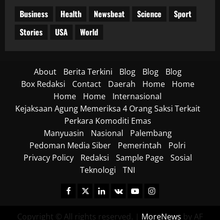
Business
Health
Newsbeat
Science
Sport
Stories
USA
World
About
Berita Terkini
Blog
Blog
Blog
Box Redaksi
Contact
Daerah
Home
Home
Home
Home
Internasional
Kejaksaan Agung Memeriksa 4 Orang Saksi Terkait
Perkara Komoditi Emas
Manyuasin
Nasional
Palembang
Pedoman Media Siber
Pemerintah
Polri
Privacy Policy
Redaksi
Sample Page
Sosial
Teknologi
TNI
Facebook
Twitter
Linkedin
VK
Youtube
Instagram
Copyright © All rights reserved.
|
MoreNews
by AF