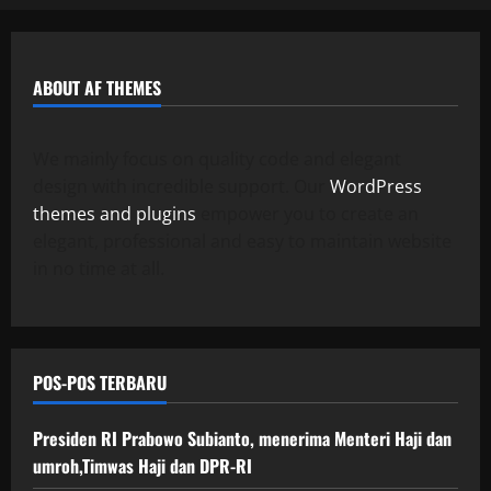
ABOUT AF THEMES
We mainly focus on quality code and elegant
design with incredible support. Our
WordPress
themes and plugins
empower you to create an
elegant, professional and easy to maintain website
in no time at all.
POS-POS TERBARU
Presiden RI Prabowo Subianto, menerima Menteri Haji dan
umroh,Timwas Haji dan DPR-RI