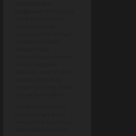
memaksimalkan
p
penggunaan media sosial
18/06/202
e
untuk menyampaikan
r
0
a
informasi kepada
s
masyarakat luas. Dengan
i
media sosial, Ditjen
o
Dukcapil dapat
n
menyampaikan informasi
a
terbaru mengenai
l
kebijakan, program, dan
capaian pemerintah
18/06/202
dengan cara yang mudah
0
diakses dan dipahami.
“Media sosial memiliki
peran strategis dalam
memperkuat komunikasi
antara pemerintah dan