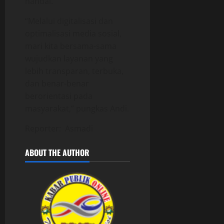
handal.
“Melalui digitalisasi dan
optimalisasi media sosial,
mari kita bersama-sama
wujudkan layanan yang
lebih transparan, terbuka,
dan benar-benar
berorientasi pada
masyarakat,” pungkas Andi.
Reporter: Asmadi
ABOUT THE AUTHOR