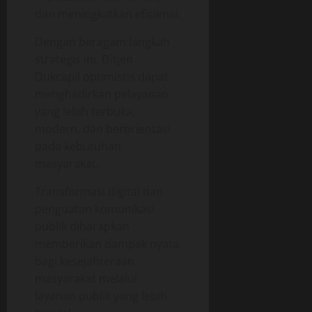
dan meningkatkan efisiensi.
Dengan beragam langkah
strategis ini, Ditjen
Dukcapil optimistis dapat
menghadirkan pelayanan
yang lebih terbuka,
modern, dan berorientasi
pada kebutuhan
masyarakat.
Transformasi digital dan
penguatan komunikasi
publik diharapkan
memberikan dampak nyata
bagi kesejahteraan
masyarakat melalui
layanan publik yang lebih