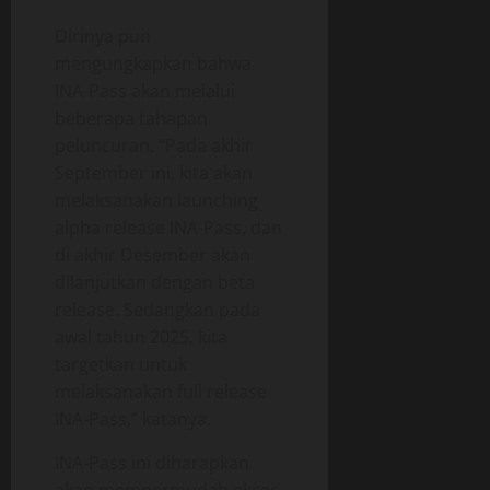
Dirinya pun
mengungkapkan bahwa
INA-Pass akan melalui
beberapa tahapan
peluncuran. “Pada akhir
September ini, kita akan
melaksanakan launching
alpha release INA-Pass, dan
di akhir Desember akan
dilanjutkan dengan beta
release. Sedangkan pada
awal tahun 2025, kita
targetkan untuk
melaksanakan full release
INA-Pass,” katanya.
INA-Pass ini diharapkan