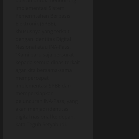
daerah untuk mendorong
implementasi Sistem
Pemerintahan Berbasis
Elektronik (SPBE),
khususnya yang terkait
dengan Identitas Digital
Nasional atau INA-Pass.
“Kami baru saja bersurat
kepada semua dinas terkait
agar kita bersama-sama
mempercepat
implementasi SPBE dan
mempersiapkan
peluncuran INA-Pass, yang
akan menjadi identitas
digital nasional ke depan,”
kata Teguh Setyabudi.