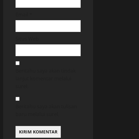
Email
*
Situs Web
Beritahu saya akan tindak
lanjut komentar melalui
surel.
Beritahu saya akan tulisan
baru melalui surel.
Berita Terkini
Bogor