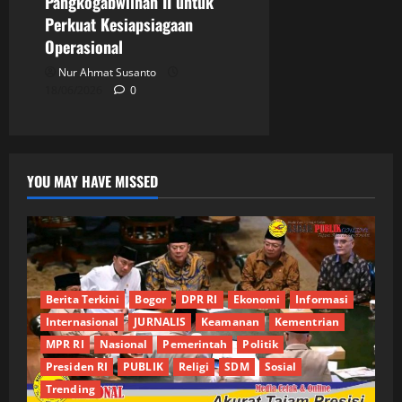
Pangkogabwilhan II untuk
Perkuat Kesiapsiagaan
Operasional
Nur Ahmat Susanto
18/06/2026
0
YOU MAY HAVE MISSED
Berita Terkini
Bogor
DPR RI
Ekonomi
Informasi
Internasional
JURNALIS
Keamanan
Kementrian
MPR RI
Nasional
Pemerintah
Politik
Presiden RI
PUBLIK
Religi
SDM
Sosial
Trending