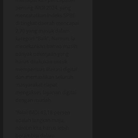
n
memaparkan pencapaian
0
g
O
penting IMDI 2024, yang
p
mencatatkan Indeks SPBE
18/06/202
e
di tingkat daerah mencapai
r
0
2,70 yang masuk dalam
a
kategori “Baik”. Namun, ia
s
menekankan bahwa masih
i
banyak pekerjaan yang
o
n
harus dilakukan untuk
a
memperluas literasi digital
l
dan memastikan seluruh
masyarakat dapat
18/06/202
mengakses layanan digital
dengan mudah.
0
“Nilai IMDI 43,18 persen
adalah langkah maju,
namun kita harus lebih
berambisi dalam