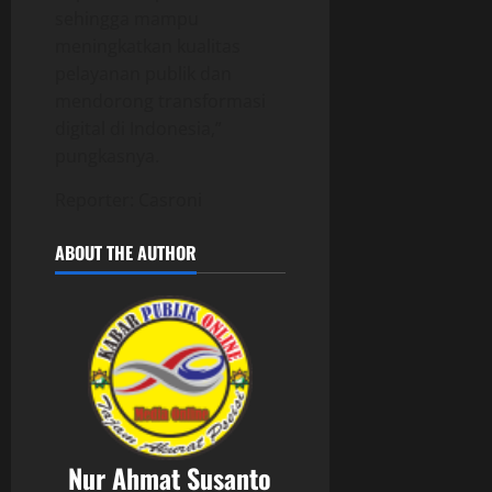
sehingga mampu
meningkatkan kualitas
pelayanan publik dan
mendorong transformasi
digital di Indonesia,”
pungkasnya.
Reporter: Casroni
ABOUT THE AUTHOR
Nur Ahmat Susanto