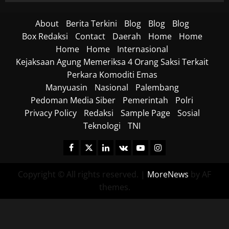
About
Berita Terkini
Blog
Blog
Blog
Box Redaksi
Contact
Daerah
Home
Home
Home
Home
Internasional
Kejaksaan Agung Memeriksa 4 Orang Saksi Terkait
Perkara Komoditi Emas
Manyuasin
Nasional
Palembang
Pedoman Media Siber
Pemerintah
Polri
Privacy Policy
Redaksi
Sample Page
Sosial
Teknologi
TNI
Facebook
Twitter
Linkedin
VK
Youtube
Instagram
Copyright © All rights reserved.
|
MoreNews
by AF
themes.