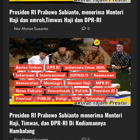
Presiden RI Prabowo Subianto, menerima Menteri
Haji dan umroh,Timwas Haji dan DPR-RI
Nur Ahmat Susanto
18/06/2026
0
Berita Terkini
DPR RI
Indonesia Emas 2045
Informasi
Internasional
JURNALIS
Keamanan
Kementrian
Mendagri
Menteri Haji
MPR RI
News Pobuler
Pemerintah
Politik
Presiden RI
Provinsi
PUBLIK
Religi
SDM
Teknologi
Presiden RI Prabowo Subianto menerima Menteri
Haji, Timwas, dan DPR-RI Di Kediamannya
Hambalang
Nur Ahmat Susanto
18/06/2026
0