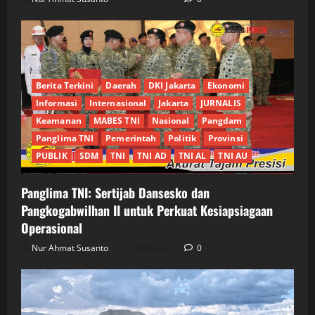
Berita Terkini
Daerah
DKI Jakarta
Ekonomi
Informasi
Internasional
Jakarta
JURNALIS
Keamanan
MABES TNI
Nasional
Pangdam
Panglima TNI
Pemerintah
Politik
Provinsi
PUBLIK
SDM
TNI
TNI AD
TNI AL
TNI AU
Panglima TNI: Sertijab Dansesko dan
Pangkogabwilhan II untuk Perkuat Kesiapsiagaan
Operasional
Nur Ahmat Susanto
18/06/2026
0