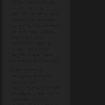
“Kami di Ditjen Dukcapil
terus mendorong
pemanfaatan NIK sebagai
basis data untuk seluruh
layanan digital pemerintah.
Ini akan menjadi fondasi
yang kokoh untuk
memastikan integrasi
layanan digital dapat
berjalan dengan baik di
seluruh instansi,” kata dia.
Dirjen Teguh juga
menyampaikan bahwa
pihaknya telah
mengirimkan surat kepada
seluruh Dinas Kominfo dan
Dukcapil di berbagai