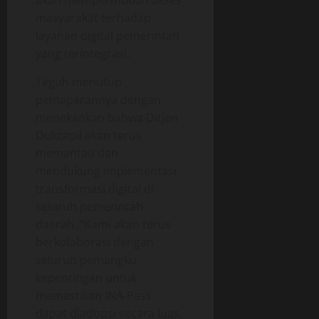
akan mempermudah akses
masyarakat terhadap
layanan digital pemerintah
yang terintegrasi.
Teguh menutup
pemaparannya dengan
menekankan bahwa Ditjen
Dukcapil akan terus
memantau dan
mendukung implementasi
transformasi digital di
seluruh pemerintah
daerah. “Kami akan terus
berkolaborasi dengan
seluruh pemangku
kepentingan untuk
memastikan INA-Pass
dapat diadopsi secara luas,