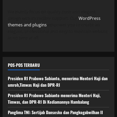
We mainly focus on quality code and elegant
design with incredible support. Our
WordPress
themes and plugins
empower you to create an
elegant, professional and easy to maintain website
in no time at all.
POS-POS TERBARU
Presiden RI Prabowo Subianto, menerima Menteri Haji dan
umroh,Timwas Haji dan DPR-RI
Presiden RI Prabowo Subianto menerima Menteri Haji,
Timwas, dan DPR-RI Di Kediamannya Hambalang
Panglima TNI: Sertijab Dansesko dan Pangkogabwilhan II