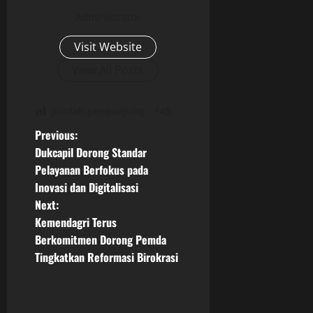
Administrator
Visit Website
View All Posts
jumlah pengunjung
145
P
Previous:
Dukcapil Dorong Standar
o
Pelayanan Berfokus pada
Inovasi dan Digitalisasi
s
Next:
t
Kemendagri Terus
Berkomitmen Dorong Pemda
n
Tingkatkan Reformasi Birokrasi
a