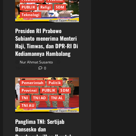
PUBLIK
Religi
SDM
Teknologi
Presiden RI Prabowo
Berita Terkini
Daerah
Subianto menerima Menteri
DKI Jakarta
Ekonomi
Haji, Timwas, dan DPR-RI Di
Informasi
Internasional
Kediamannya Hambalang
Jakarta
JURNALIS
Keamanan
MABES TNI
Nur Ahmat Susanto
Nasional
Pangdam
18/06/2026
0
Panglima TNI
Pemerintah
Politik
Provinsi
PUBLIK
SDM
TNI
TNI AD
TNI AL
TNI AU
Panglima TNI: Sertijab
Dansesko dan