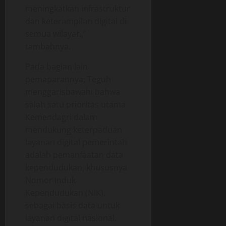
meningkatkan infrastruktur
dan keterampilan digital di
semua wilayah,”
tambahnya.
Pada bagian lain
pemaparannya, Teguh
menggarisbawahi bahwa
salah satu prioritas utama
Kemendagri dalam
mendukung keterpaduan
layanan digital pemerintah
adalah pemanfaatan data
kependudukan, khususnya
Nomor Induk
Kependudukan (NIK),
sebagai basis data untuk
layanan digital nasional.