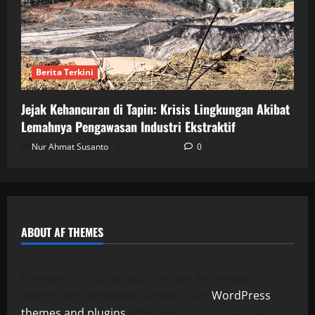
Berita Terkini
Jejak Kehancuran di Tapin: Krisis Lingkungan Akibat
Lemahnya Pengawasan Industri Ekstraktif
Nur Ahmat Susanto
05/06/2026
0
ABOUT AF THEMES
We mainly focus on quality code and elegant
design with incredible support. Our
WordPress
themes and plugins
empower you to create an