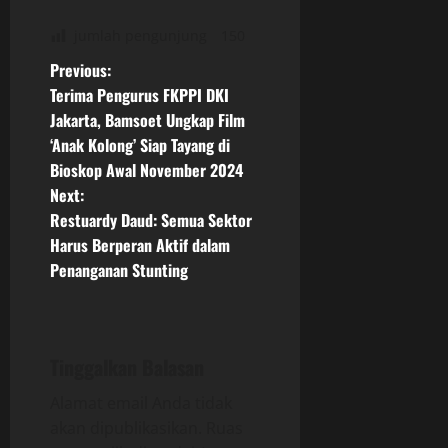
jumlah pengunjung
150
P
Previous:
Terima Pengurus FKPPI DKI
o
Jakarta, Bamsoet Ungkap Film
‘Anak Kolong’ Siap Tayang di
s
Bioskop Awal November 2024
t
Next:
Restuardy Daud: Semua Sektor
n
Harus Berperan Aktif dalam
Penanganan Stunting
a
v
i
Tinggalkan Balasan
g
Alamat email Anda tidak
akan dipublikasikan.
Ruas