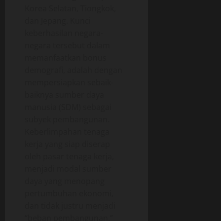
Korea Selatan, Tiongkok,
dan Jepang. Kunci
keberhasilan negara-
negara tersebut dalam
memanfaatkan bonus
demografi, adalah dengan
mempersiapkan sebaik-
baiknya sumber daya
manusia (SDM) sebagai
subyek pembangunan.
Keberlimpahan tenaga
kerja yang siap diserap
oleh pasar tenaga kerja,
menjadi modal sumber
daya yang menopang
pertumbuhan ekonomi,
dan tidak justru menjadi
“beban pembangunan,”