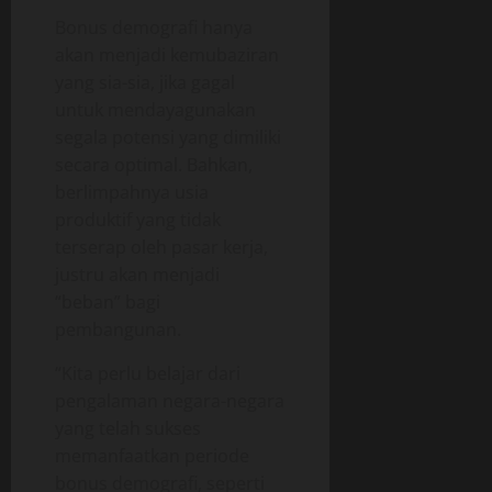
Bonus demografi hanya
akan menjadi kemubaziran
yang sia-sia, jika gagal
untuk mendayagunakan
segala potensi yang dimiliki
secara optimal. Bahkan,
berlimpahnya usia
produktif yang tidak
terserap oleh pasar kerja,
justru akan menjadi
“beban” bagi
pembangunan.
“Kita perlu belajar dari
pengalaman negara-negara
yang telah sukses
memanfaatkan periode
bonus demografi, seperti