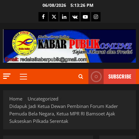
Skip
06/08/2026
5:13:27 PM
to
Facebook
Twitter
Linkedin
VK
Youtube
Instagram
content
Berita Ter
DPR RI
Indonesia
Informas
SUBSCRIBE
Internasi
Primary
2
JURNALIS
Menu
Keamana
Berita Ter
Kementri
Home
Uncategorized
Daerah
Mendagri
DKI Jakar
Menteri H
Didapuk Jadi Ketua Dewan Pembinan Forum Kader
Ekonomi
MPR RI
Pemuda Bela Negara, Ketua MPR RI Bamsoet Ajak
Informas
News Pob
3
Sukseskan Pilkada Serentak
Internasi
Pemerint
Jakarta
Presiden 
Berita Ter
JURNALIS
Provinsi