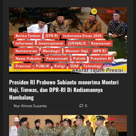
Berita Terkini
DPR RI
Indonesia Emas 2045
Informasi
Internasional
JURNALIS
Keamanan
Kementrian
Mendagri
Menteri Haji
MPR RI
News Pobuler
Pemerintah
Politik
Presiden RI
Provinsi
PUBLIK
Religi
SDM
Teknologi
Presiden RI Prabowo Subianto menerima Menteri
Haji, Timwas, dan DPR-RI Di Kediamannya
Hambalang
Nur Ahmat Susanto
18/06/2026
0