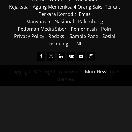
Kejaksaan Agung Memeriksa 4 Orang Saksi Terkait
Perkara Komoditi Emas
Manyuasin
Nasional
Palembang
Pedoman Media Siber
Pemerintah
Polri
Privacy Policy
Redaksi
Sample Page
Sosial
Teknologi
TNI
Facebook
Twitter
Linkedin
VK
Youtube
Instagram
Copyright © All rights reserved.
|
MoreNews
by AF
themes.