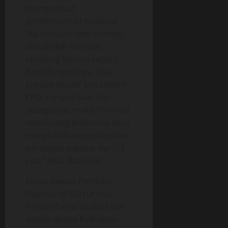
memperkuat
perekonomian nasional.
Jika hilirisasi nikel mampu
diikuti oleh hilirisasi
tambang lainnya seperti
bauksit, tembaga, atau
produk ekspor lain seperti
CPO, rumput laut, dan
sebagainya, maka 10 tahun
mendatang Indonesia akan
menghasilkan pendapatan
per kapita sebesar Rp 153
juta,” jelas Bamsoet.
Ketua Dewan Pembina
Depinas SOKSI (Ormas
Pendiri Partai Golkar) dan
Kepala Badan Polhukam