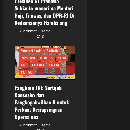
Presiden RI Prabowo
Subianto menerima Menteri
DKI Jakarta
Ekonomi
Haji, Timwas, dan DPR-RI Di
Informasi
Internasional
Kediamannya Hambalang
Jakarta
JURNALIS
Keamanan
MABES TNI
Nur Ahmat Susanto
Nasional
Pangdam
18/06/2026
0
Panglima TNI
Pemerintah
Politik
Provinsi
PUBLIK
SDM
TNI
TNI AD
TNI AL
TNI AU
Panglima TNI: Sertijab
Dansesko dan
Pangkogabwilhan II untuk
Perkuat Kesiapsiagaan
Operasional
Nur Ahmat Susanto