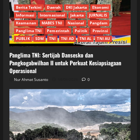
Berita Terkini
Daerah
DKI Jakarta
Ekonomi
Informasi
Internasional
Jakarta
JURNALIS
Keamanan
MABES TNI
Nasional
Pangdam
Panglima TNI
Pemerintah
Politik
Provinsi
PUBLIK
SDM
TNI
TNI AD
TNI AL
TNI AU
Panglima TNI: Sertijab Dansesko dan
Pangkogabwilhan II untuk Perkuat Kesiapsiagaan
Operasional
Nur Ahmat Susanto
18/06/2026
0