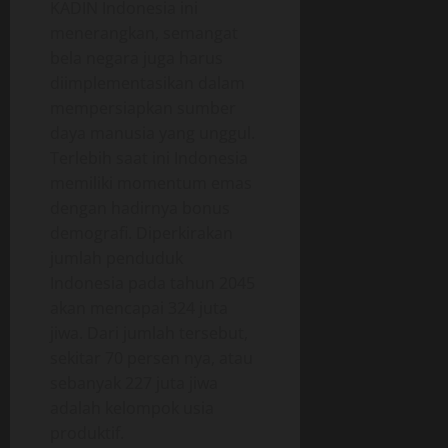
KADIN Indonesia ini
menerangkan, semangat
bela negara juga harus
diimplementasikan dalam
mempersiapkan sumber
daya manusia yang unggul.
Terlebih saat ini Indonesia
memiliki momentum emas
dengan hadirnya bonus
demografi. Diperkirakan
jumlah penduduk
Indonesia pada tahun 2045
akan mencapai 324 juta
jiwa. Dari jumlah tersebut,
sekitar 70 persen nya, atau
sebanyak 227 juta jiwa
adalah kelompok usia
produktif.