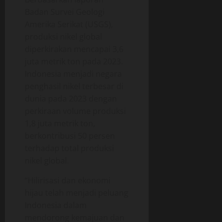
n
0
g
O
Badan Survei Geologi
p
Amerika Serikat (USGS),
18/06/202
e
produksi nikel global
r
diperkirakan mencapai 3,6
0
a
juta metrik ton pada 2023.
s
Indonesia menjadi negara
i
penghasil nikel terbesar di
o
n
dunia pada 2023 dengan
a
perkiraan volume produksi
l
1,8 juta metrik ton,
berkontribusi 50 persen
18/06/202
terhadap total produksi
nikel global.
0
“Hilirisasi dan ekonomi
hijau telah menjadi peluang
Indonesia dalam
mendorong kemajuan dan