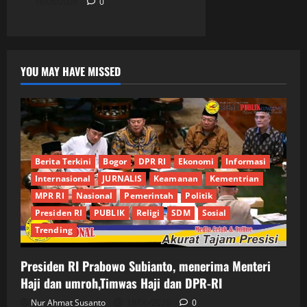
18/06/2026
0
YOU MAY HAVE MISSED
Berita Terkini
Bogor
DPR RI
Ekonomi
Informasi
Internasional
JURNALIS
Keamanan
Kementrian
MPR RI
Nasional
Pemerintah
Politik
Presiden RI
PUBLIK
Religi
SDM
Sosial
Trending
Presiden RI Prabowo Subianto, menerima Menteri
Haji dan umroh,Timwas Haji dan DPR-RI
Nur Ahmat Susanto
18/06/2026
0