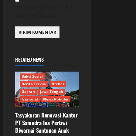
Beritahu saya akan tulisan
baru melalui surel.
RELATED NEWS
Bakti Sosial
Berita Terkini
Brebes
Daerah
Jawa Tengah
Nasional
News Pobuler
Tasyakuran Renovasi Kantor
PT Samudra Ina Pertiwi
Diwarnai Santunan Anak
Berita Terkini
Bogor