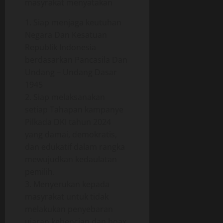
masyrakat menyatakan
m
t
i
b
i
a
1. Siap menjaga keutuhan
a
f
g
Negara Dan Kesatuan
l
a
Republik Indonesia
a
05/06/202
a
berdasarkan Pancasila Dan
n
n
0
g
Undang – Undang Dasar
O
1945
p
18/06/202
2. Siap melaksanakan
e
r
setiap Tahapan kampanye
0
a
Pilkada DKI tahun 2024
s
yang damai, demokratis,
i
dan edukatif dalam rangka
o
mewujudkan kedaulatan
n
pemilih.
a
3. Menyerukan kepada
l
masyrakat untuk tidak
melakukan penyebaran
18/06/202
ujaran kebencian dan hoax