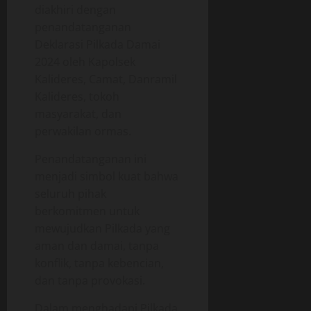
diakhiri dengan
penandatanganan
Deklarasi Pilkada Damai
2024 oleh Kapolsek
Kalideres, Camat, Danramil
Kalideres, tokoh
masyarakat, dan
perwakilan ormas.
Penandatanganan ini
menjadi simbol kuat bahwa
seluruh pihak
berkomitmen untuk
mewujudkan Pilkada yang
aman dan damai, tanpa
konflik, tanpa kebencian,
dan tanpa provokasi.
Dalam menghadapi Pilkada