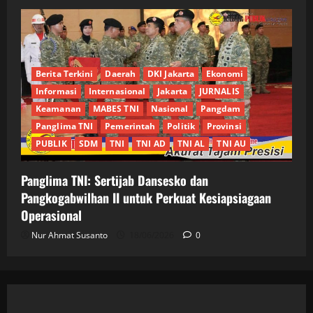
Berita Terkini
Daerah
DKI Jakarta
Ekonomi
Informasi
Internasional
Jakarta
JURNALIS
Keamanan
MABES TNI
Nasional
Pangdam
Panglima TNI
Pemerintah
Politik
Provinsi
PUBLIK
SDM
TNI
TNI AD
TNI AL
TNI AU
Panglima TNI: Sertijab Dansesko dan
Pangkogabwilhan II untuk Perkuat Kesiapsiagaan
Operasional
Nur Ahmat Susanto
18/06/2026
0