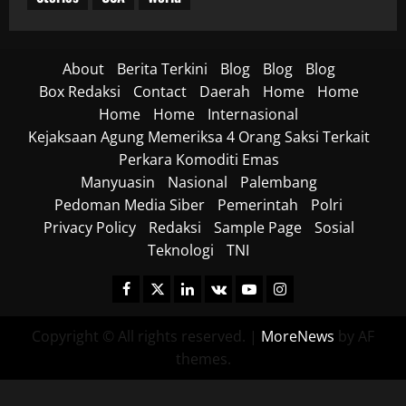
About
Berita Terkini
Blog
Blog
Blog
Box Redaksi
Contact
Daerah
Home
Home
Home
Home
Internasional
Kejaksaan Agung Memeriksa 4 Orang Saksi Terkait
Perkara Komoditi Emas
Manyuasin
Nasional
Palembang
Pedoman Media Siber
Pemerintah
Polri
Privacy Policy
Redaksi
Sample Page
Sosial
Teknologi
TNI
Facebook
Twitter
Linkedin
VK
Youtube
Instagram
Copyright © All rights reserved.
|
MoreNews
by AF
themes.