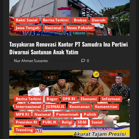
Bakti Sosial
Berita Terkini
Brebes
Daerah
Jawa Tengah
Nasional
News Pobuler
Tasyakuran Renovasi Kantor PT Samudra Ina Pertiwi
Diwarnai Santunan Anak Yatim
Nur Ahmat Susanto
08/08/2026
0
Berita Terkini
Bogor
DPR RI
Ekonomi
Informasi
Internasional
JURNALIS
Keamanan
Kementrian
MPR RI
Nasional
Pemerintah
Politik
Presiden RI
PUBLIK
Religi
SDM
Sosial
Trending