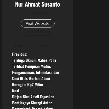
Nur Ahmat Susanto
Administrator
Visit Website
View All Posts
jumlah pengunjung
141
P
Previous:
Terduga Oknum Mabes Polri
o
Terlibat Penipuan Modus
Pengancaman, Intimidasi, dan
s
Cuci Otak: Korban Alami
t
Kerugian Rp2 Miliar
Next:
n
Ditjen Bina Adwil Tegaskan
Pentingnya Sinergi Antar
a
Pemerintah Daerah dalam