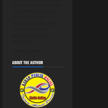
2024, harapannya, suasana
kondusif ini terus terjaga,
menjadikan pesta
demokrasi sebagai ajang
untuk memperkuat
kebersamaan, bukan
perpecahan.
Reporter: Casroni
ABOUT THE AUTHOR