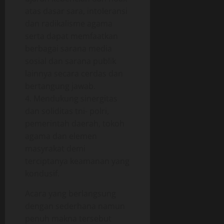
0
atas dasar sara, intoleransi
dan radikalisme agama
serta dapat memfaatkan
berbagai sarana media
sosial dan sarana publik
lainnya secara cerdas dan
bertangung jawab.
4. Mendukung sinergitas
dan soliditas tni- polri,
pemerintah daerah, tokoh
agama dan elemen
masyrakat demi
terciptanya keamanan yang
kondusif.
Acara yang berlangsung
dengan sederhana namun
penuh makna tersebut