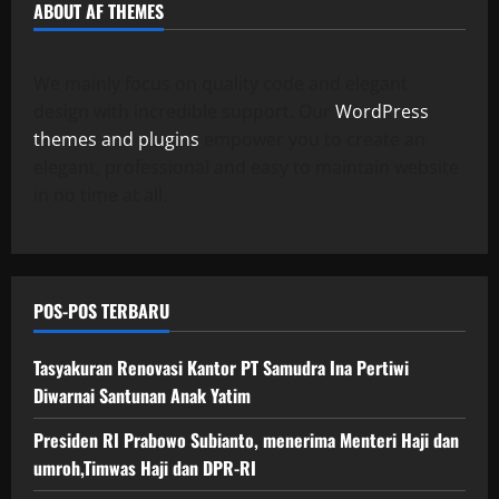
ABOUT AF THEMES
We mainly focus on quality code and elegant
design with incredible support. Our
WordPress
themes and plugins
empower you to create an
elegant, professional and easy to maintain website
in no time at all.
POS-POS TERBARU
Tasyakuran Renovasi Kantor PT Samudra Ina Pertiwi
Diwarnai Santunan Anak Yatim
Presiden RI Prabowo Subianto, menerima Menteri Haji dan
umroh,Timwas Haji dan DPR-RI