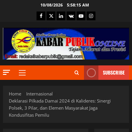
Skip
10/08/2026
5:58:15 AM
to
Facebook
Twitter
Linkedin
VK
Youtube
Instagram
content
Berita Ter
Bogor
DPR RI
Ekonomi
SUBSCRIBE
Informas
Primary
2
Internasi
Menu
JURNALIS
Berita Ter
Keamana
Home
Internasional
DPR RI
Kementri
Indonesia
MPR RI
Deklarasi Pilkada Damai 2024 di Kalideres: Sinergi
Informas
Nasional
Polsek, 3 Pilar, dan Elemen Masyarakat Jaga
Internasi
Pemerint
3
Kondusifitas Pemilu
JURNALIS
Politik
Keamana
Presiden 
Berita Ter
Kementri
PUBLIK
Daerah