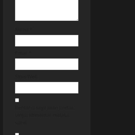
Nama
*
Email
*
Situs Web
Beritahu saya akan tindak
lanjut komentar melalui
surel.