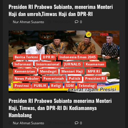
Presiden RI Prabowo Subianto, menerima Menteri
Haji dan umroh,Timwas Haji dan DPR-RI
Nur Ahmat Susanto
18/06/2026
0
Berita Terkini
DPR RI
Indonesia Emas 2045
Informasi
Internasional
JURNALIS
Keamanan
Kementrian
Mendagri
Menteri Haji
MPR RI
News Pobuler
Pemerintah
Politik
Presiden RI
Provinsi
PUBLIK
Religi
SDM
Teknologi
Presiden RI Prabowo Subianto menerima Menteri
Haji, Timwas, dan DPR-RI Di Kediamannya
Hambalang
Nur Ahmat Susanto
18/06/2026
0