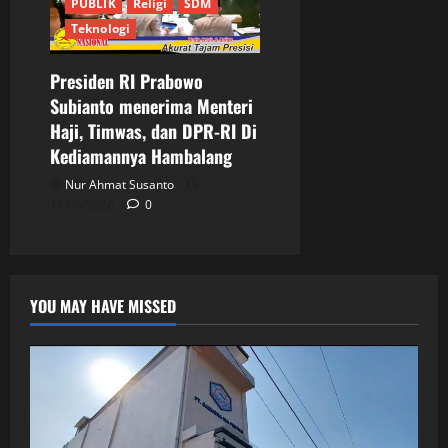
PUBLIK
Religi
SDM
Teknologi
Presiden RI Prabowo
Subianto menerima Menteri
Haji, Timwas, dan DPR-RI Di
Kediamannya Hambalang
Nur Ahmat Susanto
18/06/2026
0
YOU MAY HAVE MISSED