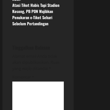
t
Atasi Tiket Habis Tapi Stadion
n
Kosong, PB PON Wajibkan
Penukaran e-Tiket Sehari
a
Sebelum Pertandingan
v
i
Tinggalkan Balasan
g
Alamat email Anda tidak
a
akan dipublikasikan.
Ruas
yang wajib ditandai
*
t
Komentar
*
i
o
n