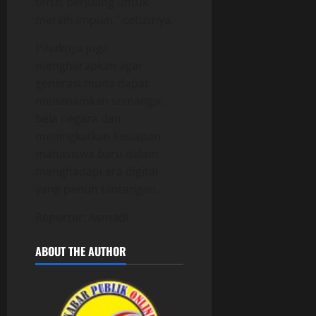
terus berjuang untuk
meraih impian,” cetusnya.
Pihaknya juga
mengharapkan agar
generasi muda dapat
menanamkan semangat
bela negara dan
meningkatkan kesiapan
mahasiswa baru dalam
menghadapi era digital
yang penuh tantangan.
Reporter: Asmadi
ABOUT THE AUTHOR