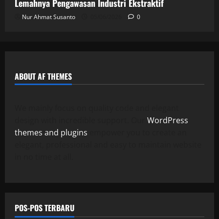
Lemahnya Pengawasan Industri Ekstraktif
Nur Ahmat Susanto
05/06/2026
0
ABOUT AF THEMES
We mainly focus on quality code and elegant
design with incredible support. Our
WordPress
themes and plugins
empower you to create an
elegant, professional and easy to maintain website
in no time at all.
POS-POS TERBARU