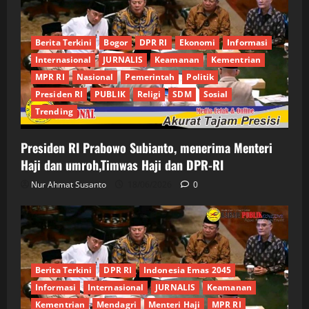
Berita Terkini
Bogor
DPR RI
Ekonomi
Informasi
Internasional
JURNALIS
Keamanan
Kementrian
MPR RI
Nasional
Pemerintah
Politik
Presiden RI
PUBLIK
Religi
SDM
Sosial
Trending
Presiden RI Prabowo Subianto, menerima Menteri
Haji dan umroh,Timwas Haji dan DPR-RI
Nur Ahmat Susanto
18/06/2026
0
Berita Terkini
DPR RI
Indonesia Emas 2045
Informasi
Internasional
JURNALIS
Keamanan
Kementrian
Mendagri
Menteri Haji
MPR RI