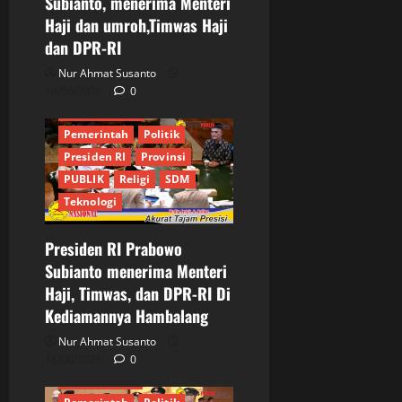
Subianto, menerima Menteri
Haji dan umroh,Timwas Haji
Informasi
Internasional
dan DPR-RI
JURNALIS
Keamanan
Kementrian
Mendagri
Nur Ahmat Susanto
Menteri Haji
MPR RI
18/06/2026
0
News Pobuler
Pemerintah
Politik
Presiden RI
Provinsi
PUBLIK
Religi
SDM
Teknologi
Presiden RI Prabowo
Berita Terkini
Daerah
Subianto menerima Menteri
DKI Jakarta
Ekonomi
Haji, Timwas, dan DPR-RI Di
Informasi
Internasional
Kediamannya Hambalang
Jakarta
JURNALIS
Keamanan
MABES TNI
Nur Ahmat Susanto
Nasional
Pangdam
18/06/2026
0
Panglima TNI