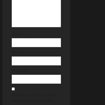
Nama
*
Email
*
Situs Web
Beritahu saya akan tindak
lanjut komentar melalui