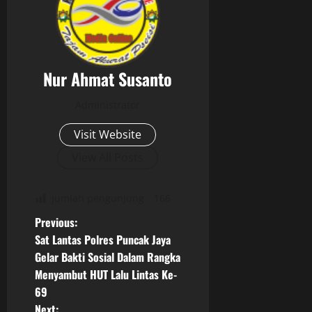
Nur Ahmat Susanto
Administrator
Visit Website
View All Posts
jumlah pengunjung
166
P
Previous:
Sat Lantas Polres Puncak Jaya
o
Gelar Bakti Sosial Dalam Rangka
Menyambut HUT Lalu Lintas Ke-
s
69
Next: