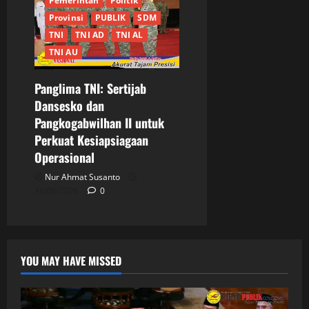
Pemerintah
Politik
Provinsi
PUBLIK
SDM
TNI
TNI AD
TNI AL
TNI AU
Panglima TNI: Sertijab
Dansesko dan
Pangkogabwilhan II untuk
Perkuat Kesiapsiagaan
Operasional
Nur Ahmat Susanto
18/06/2026
0
YOU MAY HAVE MISSED