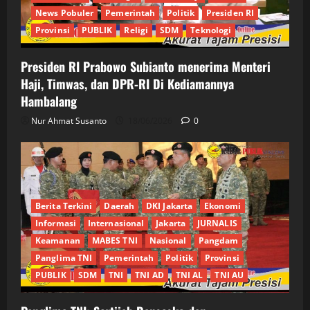
News Pobuler
Pemerintah
Politik
Presiden RI
Provinsi
PUBLIK
Religi
SDM
Teknologi
Presiden RI Prabowo Subianto menerima Menteri
Haji, Timwas, dan DPR-RI Di Kediamannya
Hambalang
Nur Ahmat Susanto
18/06/2026
0
Berita Terkini
Daerah
DKI Jakarta
Ekonomi
Informasi
Internasional
Jakarta
JURNALIS
Keamanan
MABES TNI
Nasional
Pangdam
Panglima TNI
Pemerintah
Politik
Provinsi
PUBLIK
SDM
TNI
TNI AD
TNI AL
TNI AU