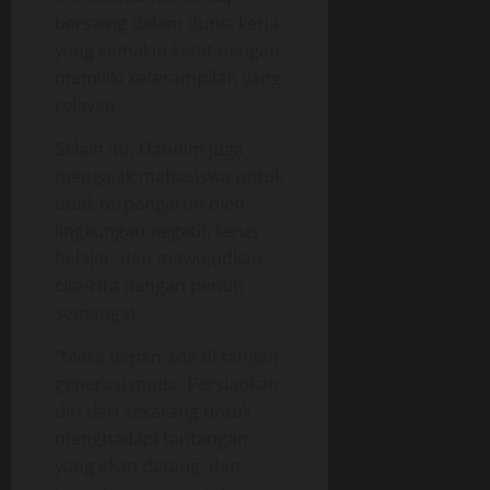
18/06/202
e
bersaing dalam dunia kerja
r
yang semakin ketat dengan
0
a
memiliki keterampilan yang
s
relevan.
i
o
Selain itu, Dandim juga
n
mengajak mahasiswa untuk
a
tidak terpengaruh oleh
l
lingkungan negatif, terus
belajar, dan mewujudkan
18/06/202
cita-cita dengan penuh
0
semangat.
“Masa depan ada di tangan
generasi muda. Persiapkan
diri dari sekarang untuk
menghadapi tantangan
yang akan datang, dan