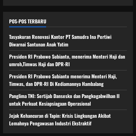
g
O
a
a
n
a
p
s
n
g
n
18/06/202
e
H
D
a
I
POS-POS TERBARU
r
a
P
w
I
0
a
j
R
a
u
s
Tasyakuran Renovasi Kantor PT Samudra Ina Pertiwi
i
-
s
n
i
d
R
a
Diwarnai Santunan Anak Yatim
t
o
a
I
n
u
n
Presiden RI Prabowo Subianto, menerima Menteri Haji dan
n
D
I
k
a
D
umroh,Timwas Haji dan DPR-RI
i
n
P
l
P
K
d
e
Presiden RI Prabowo Subianto menerima Menteri Haji,
R
e
u
r
Timwas, dan DPR-RI Di Kediamannya Hambalang
-
d
s
18/06/202
k
R
i
t
u
0
Panglima TNI: Sertijab Dansesko dan Pangkogabwilhan II
I
a
r
a
untuk Perkuat Kesiapsiagaan Operasional
m
i
t
a
E
18/06/202
K
Jejak Kehancuran di Tapin: Krisis Lingkungan Akibat
n
k
e
Lemahnya Pengawasan Industri Ekstraktif
0
n
s
s
y
t
i