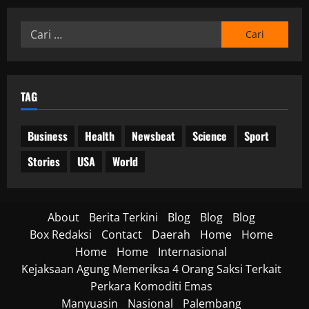
a
r
a
H
a
p
Cari
a
k
s
untuk:
m
t
i
b
i
a
a
f
g
l
TAG
a
a
05/06/202
a
n
n
Business
Health
Newsbeat
Science
Sport
0
g
O
p
Stories
USA
World
18/06/202
e
r
0
a
About
Berita Terkini
Blog
Blog
Blog
s
Box Redaksi
Contact
Daerah
Home
Home
i
o
Home
Home
Internasional
n
Kejaksaan Agung Memeriksa 4 Orang Saksi Terkait
a
Perkara Komoditi Emas
l
Manyuasin
Nasional
Palembang