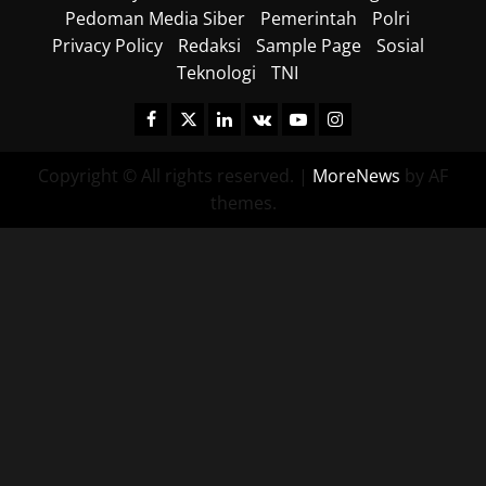
Pedoman Media Siber
Pemerintah
Polri
18/06/202
Privacy Policy
Redaksi
Sample Page
Sosial
Teknologi
TNI
0
Facebook
Twitter
Linkedin
VK
Youtube
Instagram
Copyright © All rights reserved.
|
MoreNews
by AF
themes.