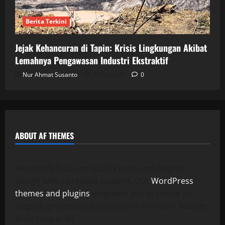
Berita Terkini
Jejak Kehancuran di Tapin: Krisis Lingkungan Akibat
Lemahnya Pengawasan Industri Ekstraktif
Nur Ahmat Susanto
05/06/2026
0
ABOUT AF THEMES
We mainly focus on quality code and elegant
design with incredible support. Our
WordPress
themes and plugins
empower you to create an
elegant, professional and easy to maintain website
in no time at all.