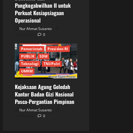
Pangkogabwilhan II untuk
JAM - PIDSUS
Perkuat Kesiapsiagaan
JAM PIDUM
JURNALIS
Operasional
Keamanan
KEJAKSAAN RI
Nur Ahmat Susanto
Kementrian
Kriminal
18/06/2026
0
Lembaga
Nasional
Pemerintah
Presiden RI
PUBLIK
SDM
Teknologi
TNI/Polri
UMKM
Kejaksaan Agung Geledah
Kantor Badan Gizi Nasional
Pasca-Pergantian Pimpinan
Nur Ahmat Susanto
03/06/2026
0