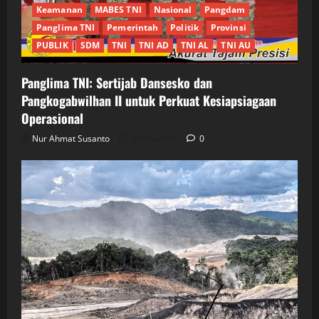
Keamanan
MABES TNI
Nasional
Pangdam
Panglima TNI
Pemerintah
Politik
Provinsi
PUBLIK
SDM
TNI
TNI AD
TNI AL
TNI AU
Panglima TNI: Sertijab Dansesko dan
Pangkogabwilhan II untuk Perkuat Kesiapsiagaan
Operasional
Nur Ahmat Susanto
18/06/2026
0