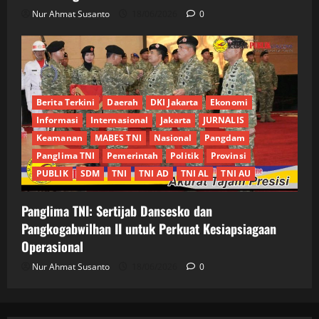
Nur Ahmat Susanto
18/06/2026
0
Berita Terkini
Daerah
DKI Jakarta
Ekonomi
Informasi
Internasional
Jakarta
JURNALIS
Keamanan
MABES TNI
Nasional
Pangdam
Panglima TNI
Pemerintah
Politik
Provinsi
PUBLIK
SDM
TNI
TNI AD
TNI AL
TNI AU
Panglima TNI: Sertijab Dansesko dan
Pangkogabwilhan II untuk Perkuat Kesiapsiagaan
Operasional
Nur Ahmat Susanto
18/06/2026
0