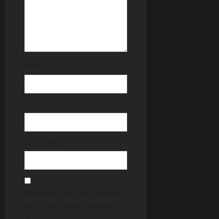
Nama
*
Email
*
Situs Web
Beritahu saya akan tindak
lanjut komentar melalui
surel.