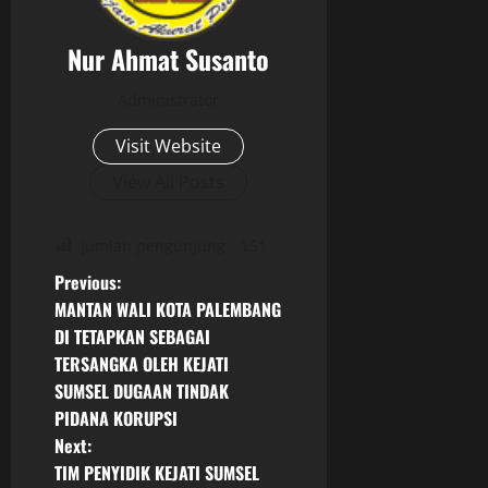
Nur Ahmat Susanto
Administrator
Visit Website
View All Posts
jumlah pengunjung
151
P
Previous:
MANTAN WALI KOTA PALEMBANG
o
DI TETAPKAN SEBAGAI
TERSANGKA OLEH KEJATI
s
SUMSEL DUGAAN TINDAK
t
PIDANA KORUPSI
Next:
n
TIM PENYIDIK KEJATI SUMSEL