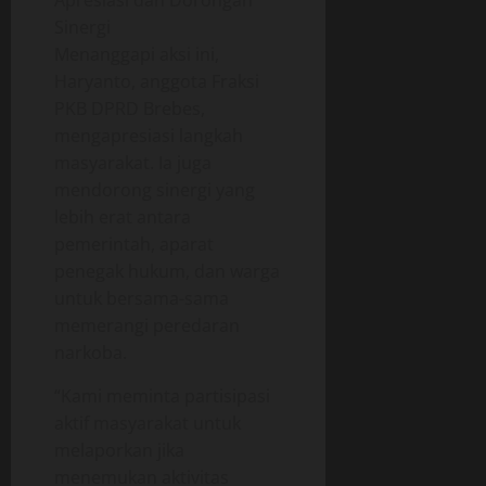
Sinergi
Menanggapi aksi ini,
Haryanto, anggota Fraksi
PKB DPRD Brebes,
mengapresiasi langkah
masyarakat. Ia juga
mendorong sinergi yang
lebih erat antara
pemerintah, aparat
penegak hukum, dan warga
untuk bersama-sama
memerangi peredaran
narkoba.
“Kami meminta partisipasi
aktif masyarakat untuk
melaporkan jika
menemukan aktivitas