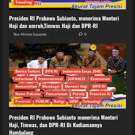
Trending
Presiden RI Prabowo Subianto, menerima Menteri
Haji dan umroh,Timwas Haji dan DPR-RI
Nur Ahmat Susanto
18/06/2026
0
Berita Terkini
DPR RI
Indonesia Emas 2045
Informasi
Internasional
JURNALIS
Keamanan
Kementrian
Mendagri
Menteri Haji
MPR RI
News Pobuler
Pemerintah
Politik
Presiden RI
Provinsi
PUBLIK
Religi
SDM
Teknologi
Presiden RI Prabowo Subianto menerima Menteri
Haji, Timwas, dan DPR-RI Di Kediamannya
Hambalang