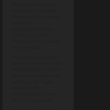
masyarakat, khususnya
tokoh-tokoh dari Brebes
Selatan dan Barat, terkait
meluasnya
penyalahgunaan obat
Daftar G yang dinilai
mengancam masa depan
generasi muda.
“Kami menuntut Brebes
bersih dari peredaran obat
terlarang Daftar G. Kami
akan terus mengawal hasil
pertemuan ini,” tegas
Ikhwanul Arifin,
menunjukkan komitmen
kuat dari masyarakat.
Apresiasi dan Dorongan