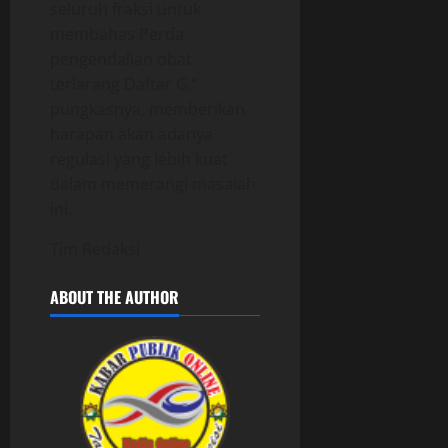
seluruh fraksi untuk
membahas Perda
pengendalian obat
terlarang Daftar G,”
pungkasnya, memberikan
harapan akan adanya
regulasi yang lebih kuat
dalam memerangi masalah
ini.
Tim Redaksi
ABOUT THE AUTHOR