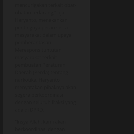
mencurigakan terkait obat-
obatan terlarang,” ujar
Haryanto, menekankan
pentingnya peran serta
masyarakat dalam upaya
pemberantasan.
Merespons tuntutan
masyarakat terkait
pembuatan Peraturan
Daerah (Perda) tentang
narkotika, Haryanto
menyatakan pihaknya akan
segera berkoordinasi
dengan seluruh fraksi yang
ada di DPRD.
“Insya Allah, kami akan
berkoordinasi dengan