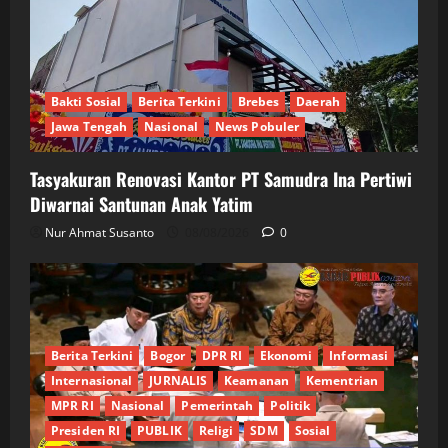
Bakti Sosial
Berita Terkini
Brebes
Daerah
Jawa Tengah
Nasional
News Pobuler
Tasyakuran Renovasi Kantor PT Samudra Ina Pertiwi
Diwarnai Santunan Anak Yatim
Nur Ahmat Susanto
08/08/2026
0
Berita Terkini
Bogor
DPR RI
Ekonomi
Informasi
Internasional
JURNALIS
Keamanan
Kementrian
MPR RI
Nasional
Pemerintah
Politik
Presiden RI
PUBLIK
Religi
SDM
Sosial