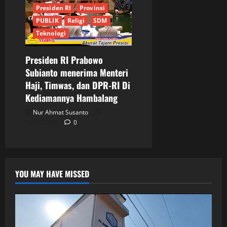
Presiden RI
Provinsi
PUBLIK
Religi
SDM
Teknologi
Presiden RI Prabowo
Subianto menerima Menteri
Haji, Timwas, dan DPR-RI Di
Kediamannya Hambalang
Nur Ahmat Susanto
18/06/2026
0
YOU MAY HAVE MISSED