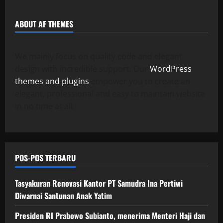
ABOUT AF THEMES
We mainly focus on quality code and elegant
design with incredible support. Our
WordPress
themes and plugins
empower you to create an
elegant, professional and easy to maintain website
in no time at all.
POS-POS TERBARU
Tasyakuran Renovasi Kantor PT Samudra Ina Pertiwi
Diwarnai Santunan Anak Yatim
Presiden RI Prabowo Subianto, menerima Menteri Haji dan