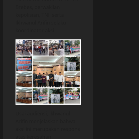
Brebes, perwakilan
kepolisian, TNI, serta
Ikhwanul Arifin selaku
koordinator aksi.
Usai audiensi, Ikhwanul
Arifin menjelaskan bahwa
aksi ini merupakan respons
atas keresahan