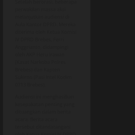
Setelah berorasi, beberapa
b
i
a
perwakilan massa aksi
a
f
g
l
melanjutkan audiensi di
a
a
Aula Kantor DPRD. Mereka
05/06/202
a
n
diterima oleh Ketua Komisi
n
0
g
O
IV DPRD Brebes, Ferri
p
Anggrianto, didampingi
18/06/202
e
oleh AKP Heru Irawan
r
(Kasat Narkoba Polres
0
a
Brebes) dan Kapten
s
Sukirno (Pasi Intel Kodim
i
0713 Brebes).
o
n
Audiensi ini menghasilkan
a
kesepakatan penting yang
l
dituangkan dalam berita
acara. Berita acara
18/06/202
tersebut ditandatangani
0
oleh Ketua Komisi IV DPRD