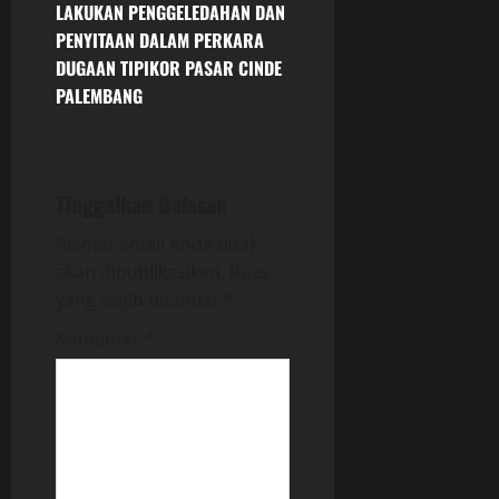
LAKUKAN PENGGELEDAHAN DAN
a
PENYITAAN DALAM PERKARA
v
DUGAAN TIPIKOR PASAR CINDE
PALEMBANG
i
g
Tinggalkan Balasan
a
Alamat email Anda tidak
t
akan dipublikasikan.
Ruas
i
yang wajib ditandai
*
Komentar
*
o
n