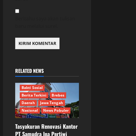
Beritahu saya akan tulisan
baru melalui surel.
RELATED NEWS
Bakti Sosial
Berita Terkini
Brebes
Daerah
Jawa Tengah
Nasional
News Pobuler
Tasyakuran Renovasi Kantor
PT Samudra Ina Pertiwi