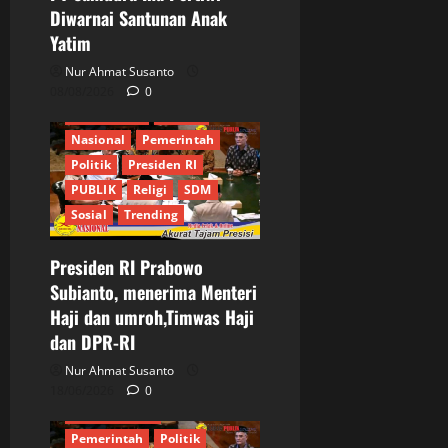
Diwarnai Santunan Anak
Berita Terkini
Bogor
Yatim
DPR RI
Ekonomi
Informasi
Internasional
Nur Ahmat Susanto
JURNALIS
Keamanan
08/08/2026
0
Kementrian
MPR RI
Nasional
Pemerintah
Politik
Presiden RI
PUBLIK
Religi
SDM
Sosial
Trending
Presiden RI Prabowo
Berita Terkini
DPR RI
Subianto, menerima Menteri
Indonesia Emas 2045
Haji dan umroh,Timwas Haji
Informasi
Internasional
dan DPR-RI
JURNALIS
Keamanan
Kementrian
Mendagri
Nur Ahmat Susanto
Menteri Haji
MPR RI
18/06/2026
0
News Pobuler
Pemerintah
Politik