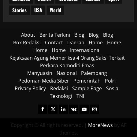
Stories
USA
World
About
Berita Terkini
Blog
Blog
Blog
Box Redaksi
Contact
Daerah
Home
Home
Home
Home
Internasional
Kejaksaan Agung Memeriksa 4 Orang Saksi Terkait
Perkara Komoditi Emas
Manyuasin
Nasional
Palembang
Pedoman Media Siber
Pemerintah
Polri
Privacy Policy
Redaksi
Sample Page
Sosial
Teknologi
TNI
Facebook
Twitter
Linkedin
VK
Youtube
Instagram
Copyright © All rights reserved.
|
MoreNews
by AF
themes.