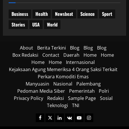
Business
Health
Newsbeat
Science
Sport
Stories
USA
World
About
Berita Terkini
Blog
Blog
Blog
Box Redaksi
Contact
Daerah
Home
Home
Home
Home
Internasional
Kejaksaan Agung Memeriksa 4 Orang Saksi Terkait
Perkara Komoditi Emas
Manyuasin
Nasional
Palembang
Pedoman Media Siber
Pemerintah
Polri
Privacy Policy
Redaksi
Sample Page
Sosial
Teknologi
TNI
Facebook
Twitter
Linkedin
VK
Youtube
Instagram