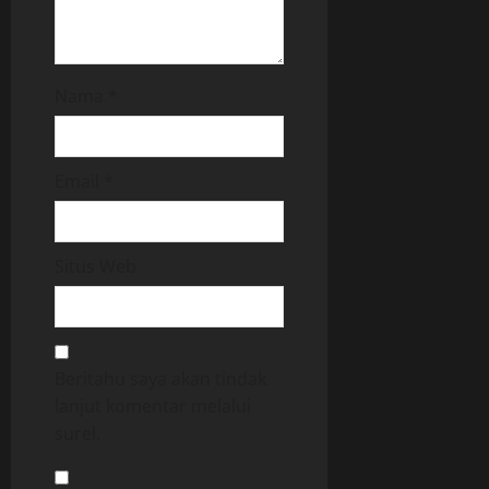
Nama
*
Email
*
Situs Web
Beritahu saya akan tindak
lanjut komentar melalui
surel.