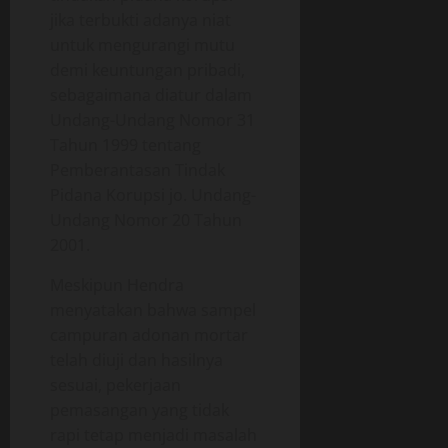
jika terbukti adanya niat
untuk mengurangi mutu
demi keuntungan pribadi,
sebagaimana diatur dalam
Undang-Undang Nomor 31
Tahun 1999 tentang
Pemberantasan Tindak
Pidana Korupsi jo. Undang-
Undang Nomor 20 Tahun
2001.
Meskipun Hendra
menyatakan bahwa sampel
campuran adonan mortar
telah diuji dan hasilnya
sesuai, pekerjaan
pemasangan yang tidak
rapi tetap menjadi masalah