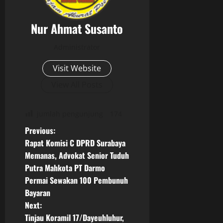
Nur Ahmat Susanto
Administrator
Visit Website
View All Posts
jumlah pengunjung
174
P
Previous:
Rapat Komisi C DPRD Surabaya
o
Memanas, Advokat Senior Tuduh
Putra Mahkota PT Darmo
s
Permai Sewakan 100 Pembunuh
t
Bayaran
Next:
n
Tinjau Koramil 17/Dayeuhluhur,