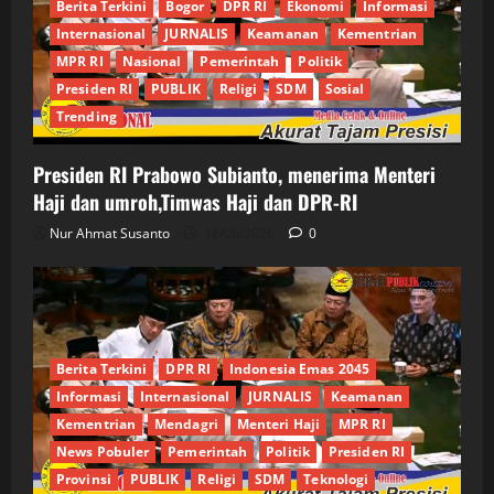
Berita Terkini
Bogor
DPR RI
Ekonomi
Informasi
Internasional
JURNALIS
Keamanan
Kementrian
MPR RI
Nasional
Pemerintah
Politik
Presiden RI
PUBLIK
Religi
SDM
Sosial
Trending
Presiden RI Prabowo Subianto, menerima Menteri
Haji dan umroh,Timwas Haji dan DPR-RI
Nur Ahmat Susanto
18/06/2026
0
Berita Terkini
DPR RI
Indonesia Emas 2045
Informasi
Internasional
JURNALIS
Keamanan
Kementrian
Mendagri
Menteri Haji
MPR RI
News Pobuler
Pemerintah
Politik
Presiden RI
Provinsi
PUBLIK
Religi
SDM
Teknologi