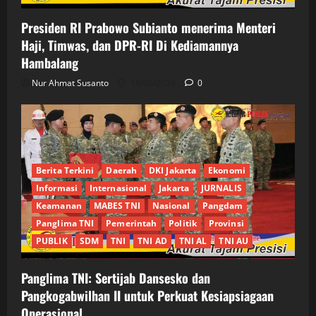
Presiden RI Prabowo Subianto menerima Menteri
Haji, Timwas, dan DPR-RI Di Kediamannya
Hambalang
Nur Ahmat Susanto
18/06/2026
0
Berita Terkini
Daerah
DKI Jakarta
Ekonomi
Informasi
Internasional
Jakarta
JURNALIS
Keamanan
MABES TNI
Nasional
Pangdam
Panglima TNI
Pemerintah
Politik
Provinsi
PUBLIK
SDM
TNI
TNI AD
TNI AL
TNI AU
Panglima TNI: Sertijab Dansesko dan
Pangkogabwilhan II untuk Perkuat Kesiapsiagaan
Operasional