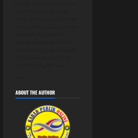
krusial yang harus segera
diperbaiki. Koreksi dan
perbaikan harus dilakukan
untuk memastikan proyek
senilai Rp1,4 miliar ini
menghasilkan Jembatan
Wetan Jubang yang kokoh,
aman, dan sesuai dengan
standar yang berlaku.
Tim
ABOUT THE AUTHOR