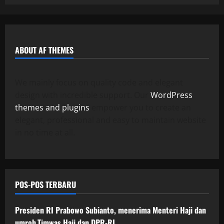
ABOUT AF THEMES
We mainly focus on quality code and elegant
design with incredible support. Our
WordPress
themes and plugins
empower you to create an
elegant, professional and easy to maintain website
in no time at all.
POS-POS TERBARU
Presiden RI Prabowo Subianto, menerima Menteri Haji dan
umroh,Timwas Haji dan DPR-RI