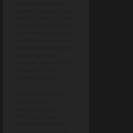
pelaksanaan konstruksi
p
memenuhi standar teknis,
18/06/202
e
spesifikasi, dan mutu yang
r
0
telah ditetapkan. Kelalaian
a
s
dalam pengawasan dapat
i
berimplikasi pada sanksi,
o
baik bagi pelaksana proyek
n
maupun konsultan
a
pengawas, jika terbukti ada
l
pelanggaran yang
merugikan negara.
18/06/202
0
Dalam konteks hukum,
kelalaian dalam
pelaksanaan proyek
infrastruktur dapat
dikategorikan sebagai
tindakan pidana korupsi