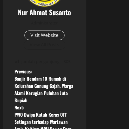
Nur Ahmat Susanto
Administrator
Visit Website
View All Posts
jumlah pengunjung
305
P
Previous:
Banjir Rendam 10 Rumah di
o
Kelurahan Gunung Gajah, Warga
Alami Kerugian Puluhan Juta
s
Rupiah
t
Next:
PWO Dwipa Kutuk Keras OTT
n
Setingan terhadap Wartawan
Amir, Kaitkan MOU Dewan Pers-