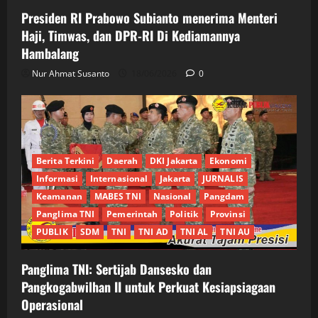
Presiden RI Prabowo Subianto menerima Menteri
Haji, Timwas, dan DPR-RI Di Kediamannya
Hambalang
Nur Ahmat Susanto
18/06/2026
0
Berita Terkini
Daerah
DKI Jakarta
Ekonomi
Informasi
Internasional
Jakarta
JURNALIS
Keamanan
MABES TNI
Nasional
Pangdam
Panglima TNI
Pemerintah
Politik
Provinsi
PUBLIK
SDM
TNI
TNI AD
TNI AL
TNI AU
Panglima TNI: Sertijab Dansesko dan
Pangkogabwilhan II untuk Perkuat Kesiapsiagaan
Operasional