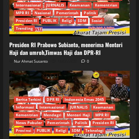
Internasional
JURNALIS
Keamanan
Kementrian
MPR RI
Nasional
Pemerintah
Politik
Presiden RI
PUBLIK
Religi
SDM
Sosial
Trending
Presiden RI Prabowo Subianto, menerima Menteri
Haji dan umroh,Timwas Haji dan DPR-RI
Nur Ahmat Susanto
18/06/2026
0
Berita Terkini
DPR RI
Indonesia Emas 2045
Informasi
Internasional
JURNALIS
Keamanan
Kementrian
Mendagri
Menteri Haji
MPR RI
News Pobuler
Pemerintah
Politik
Presiden RI
Provinsi
PUBLIK
Religi
SDM
Teknologi