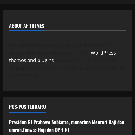
ABOUT AF THEMES
We mainly focus on quality code and elegant
design with incredible support. Our
WordPress
themes and plugins
empower you to create an
elegant, professional and easy to maintain website
in no time at all.
POS-POS TERBARU
Presiden RI Prabowo Subianto, menerima Menteri Haji dan
umroh,Timwas Haji dan DPR-RI