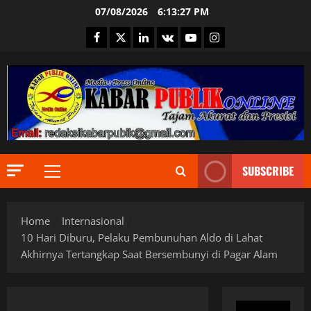
Skip
07/08/2026
6:13:28 PM
to
Facebook
Twitter
Linkedin
VK
Youtube
Instagram
content
Berita Ter
DPR RI
Indonesia
Informas
Internasi
2
JURNALIS
SUBSCRIBE
Primary
Keamana
Berita Ter
Kementri
Menu
Daerah
Mendagri
DKI Jakar
Menteri H
Home
Internasional
Ekonomi
MPR RI
10 Hari Diburu, Pelaku Pembunuhan Aldo di Lahat
Informas
News Pob
3
Akhirnya Tertangkap Saat Bersembunyi di Pagar Alam
Internasi
Pemerint
Jakarta
Presiden 
Berita Ter
JURNALIS
Provinsi
J
Keamana
Religi
S
MABES TN