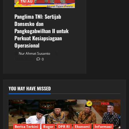
TNI AU
Panglima TNI: Sertijab
Dansesko dan
Pangkogabwilhan II untuk
Perkuat Kesiapsiagaan
Operasional
Nur Ahmat Susanto
18/06/2026
0
YOU MAY HAVE MISSED
Berita Terkini
Bogor
DPR RI
Ekonomi
Informasi