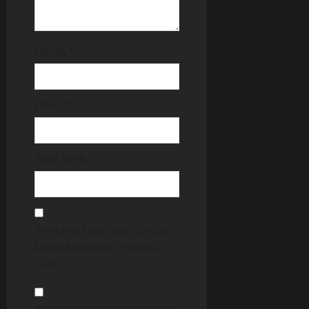
Nama
*
Email
*
Situs Web
Beritahu saya akan tindak
lanjut komentar melalui
surel.
Beritahu saya akan tulisan